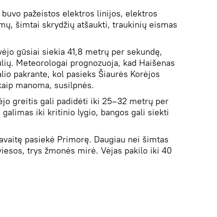
 buvo pažeistos elektros linijos, elektros
mų, šimtai skrydžių atšaukti, traukinių eismas
ėjo gūsiai siekia 41,8 metrų per sekundę,
tulių. Meteorologai prognozuoja, kad Haišenas
lio pakrante, kol pasieks Šiaurės Korėjos
kaip manoma, susilpnės.
jo greitis gali padidėti iki 25–32 metrų per
alimas iki kritinio lygio, bangos gali siekti
avaitę pasiekė Primorę. Daugiau nei šimtas
iesos, trys žmonės mirė. Vėjas pakilo iki 40