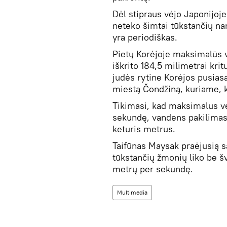
Dėl stipraus vėjo Japonijoje
neteko šimtai tūkstančių na
yra periodiškas.
Pietų Korėjoje maksimalūs v
iškrito 184,5 milimetrai kri
judės rytine Korėjos pusiasa
miestą Čondžiną, kuriame, 
Tikimasi, kad maksimalus vė
sekundę, vandens pakilimas g
keturis metrus.
Taifūnas Maysak praėjusią s
tūkstančių žmonių liko be šv
metrų per sekundę.
Multimedia