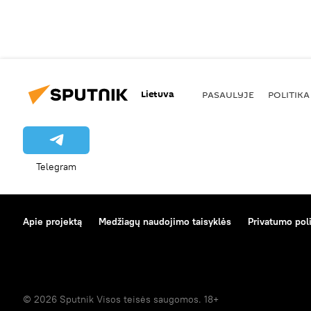
Lietuva
PASAULYJE
POLITIKA
Telegram
Apie projektą
Medžiagų naudojimo taisyklės
Privatumo poli
© 2026 Sputnik Visos teisės saugomos. 18+