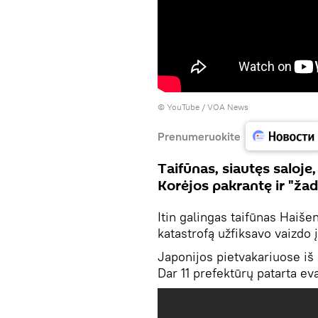
©
YouTube / VOA News
Prenumeruokite
Taifūnas, siautęs saloje
Korėjos pakrantę ir "žad
Itin galingas taifūnas Haiš
katastrofą užfiksavo vaizdo 
Japonijos pietvakariuose iš
Dar 11 prefektūrų patarta ev