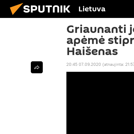
Lietuva
Griaunanti 
apėmė stipr
Haišenas
20:45 07.09.2020
(atnaujinta:
21:5