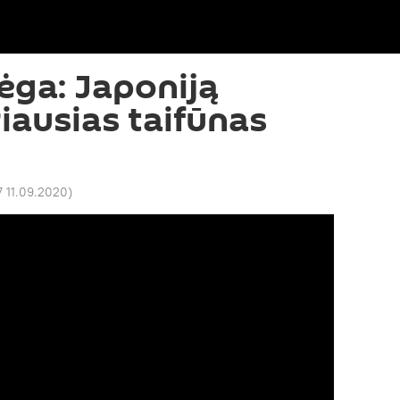
jėga: Japoniją
iausias taifūnas
7 11.09.2020
)