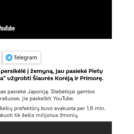
, persikėlė į žemyną, jau pasiekė Pietų
a" užgrobti Šiaurės Korėją ir Primorę.
enas pasiekė Japoniją. Stebėtojai gamtos
įrašuose, jie paskelbti YouTube.
 šešių prefektūrų buvo evakuota per 1,6 mln.
akuoti tik šešis milijonus žmonių.