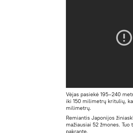
Vėjas pasiekė 195–240 metr
iki 150 milimetrų kritulių, 
milimetrų.
Remiantis Japonijos žiniask
mažiausiai 52 žmones. Tuo t
pakrantę.