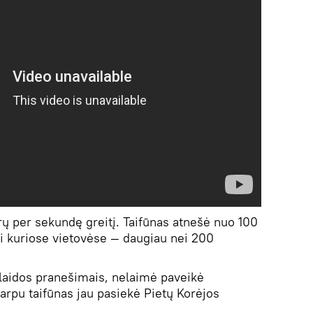
ų per sekundę greitį. Taifūnas atnešė nuo 100
kai kuriose vietovėse — daugiau nei 200
laidos pranešimais, nelaimė paveikė
arpu taifūnas jau pasiekė Pietų Korėjos