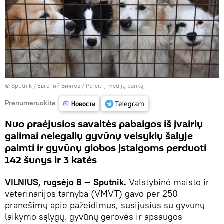
© Sputnik / Евгений Биятов
/
Pereiti į medijų banką
Prenumeruokite
Nuo praėjusios savaitės pabaigos iš įvairių
galimai nelegalių gyvūnų veisyklų šalyje
paimti ir gyvūnų globos įstaigoms perduoti
142 šunys ir 3 katės
VILNIUS, rugsėjo 8 — Sputnik.
Valstybinė maisto ir
veterinarijos tarnyba (VMVT) gavo per 250
pranešimų apie pažeidimus, susijusius su gyvūnų
laikymo sąlygų, gyvūnų gerovės ir apsaugos