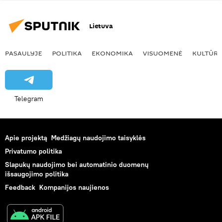
Lietuva
PASAULYJE
POLITIKA
EKONOMIKA
VISUOMENĖ
KULTŪR
Telegram
Apie projektą
Medžiagų naudojimo taisyklės
Privatumo politika
Slapukų naudojimo bei automatinio duomenų
išsaugojimo politika
Feedback
Kompanijos naujienos