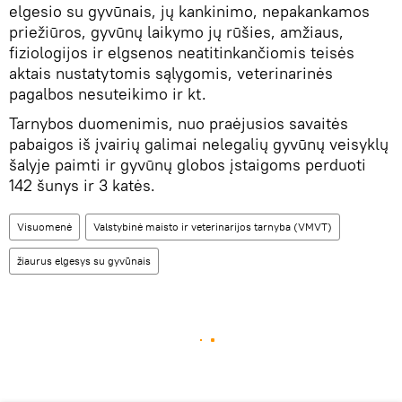
elgesio su gyvūnais, jų kankinimo, nepakankamos
priežiūros, gyvūnų laikymo jų rūšies, amžiaus,
fiziologijos ir elgsenos neatitinkančiomis teisės
aktais nustatytomis sąlygomis, veterinarinės
pagalbos nesuteikimo ir kt.
Tarnybos duomenimis, nuo praėjusios savaitės
pabaigos iš įvairių galimai nelegalių gyvūnų veisyklų
šalyje paimti ir gyvūnų globos įstaigoms perduoti
142 šunys ir 3 katės.
Visuomenė
Valstybinė maisto ir veterinarijos tarnyba (VMVT)
žiaurus elgesys su gyvūnais