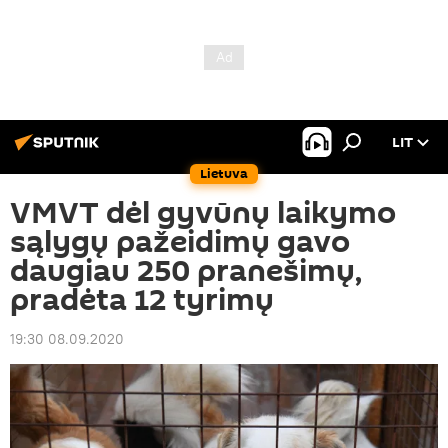
LIT
Lietuva
VMVT dėl gyvūnų laikymo
sąlygų pažeidimų gavo
daugiau 250 pranešimų,
pradėta 12 tyrimų
19:30 08.09.2020