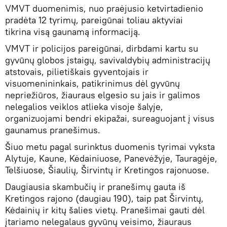
VMVT duomenimis, nuo praėjusio ketvirtadienio
pradėta 12 tyrimų, pareigūnai toliau aktyviai
tikrina visą gaunamą informaciją.
VMVT ir policijos pareigūnai, dirbdami kartu su
gyvūnų globos įstaigų, savivaldybių administracijų
atstovais, pilietiškais gyventojais ir
visuomenininkais, patikrinimus dėl gyvūnų
nepriežiūros, žiauraus elgesio su jais ir galimos
nelegalios veiklos atlieka visoje šalyje,
organizuojami bendri ekipažai, sureaguojant į visus
gaunamus pranešimus.
Šiuo metu pagal surinktus duomenis tyrimai vyksta
Alytuje, Kaune, Kėdainiuose, Panevėžyje, Tauragėje,
Telšiuose, Šiaulių, Širvintų ir Kretingos rajonuose.
Daugiausia skambučių ir pranešimų gauta iš
Kretingos rajono (daugiau 190), taip pat Širvintų,
Kėdainių ir kitų šalies vietų. Pranešimai gauti dėl
įtariamo nelegalaus gyvūnų veisimo, žiauraus