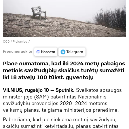
CC0
/
Picjumbo
/
Prenumeruokite
Plane numatoma, kad iki 2024 metų pabaigos
metinis savižudybių skaičius turėtų sumažėti
iki 18 atvejų 100 tūkst. gyventojų
VILNIUS, rugsėjo 10 — Sputnik.
Sveikatos apsaugos
ministerijoje (SAM) patvirtintas Nacionalinis
savižudybių prevencijos 2020–2024 metams
veiksmų planas, teigiama ministerijos pranešime.
Pabrėžiama, kad juo siekiama metinį savižudybių
skaičių sumažinti ketvirtadaliu, planas patvirtintas