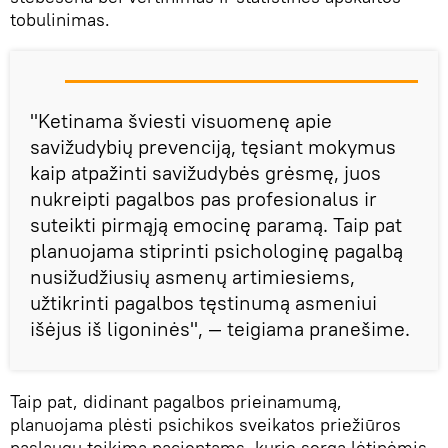
tobulinimas.
"Ketinama šviesti visuomenę apie
savižudybių prevenciją, tęsiant mokymus
kaip atpažinti savižudybės grėsmę, juos
nukreipti pagalbos pas profesionalus ir
suteikti pirmąją emocinę paramą. Taip pat
planuojama stiprinti psichologinę pagalbą
nusižudžiusių asmenų artimiesiems,
užtikrinti pagalbos tęstinumą asmeniui
išėjus iš ligoninės", — teigiama pranešime.
Taip pat, didinant pagalbos prieinamumą,
planuojama plėsti psichikos sveikatos priežiūros
paslaugų teikimą pacientams, kurie serga lėtinėmis