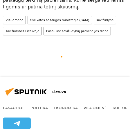
ligomis ar patiria lėtinį skausmą.
Visuomenė
Sveikatos apsaugos ministerija (SAM)
savižudybė
savižudybės Lietuvoje
Pasaulinė savižudybių prevencijos diena
Lietuva
PASAULYJE
POLITIKA
EKONOMIKA
VISUOMENĖ
KULTŪR