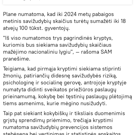
Plane numatoma, kad iki 2024 metų pabaigos
metinis savižudybių skaičius turėtų sumažėti iki 18
atvejų 100 tūkst. gyventojų.
"Iš viso numatomos trys pagrindinės kryptys,
kuriomis bus siekiama savižudybių skaičiaus
mažėjimo nacionaliniu lygiu", — rašoma SAM
pranešime.
Teigiama, kad pirmąja kryptimi siekiama stiprinti
žmonių, patiriančių didesnę savižudybės riziką,
psichologinę ir socialinę gerovę, antrojoje kryptyje
numatyta didinti sveikatos priežiūros paslaugų
prieinamumą, kokybę bei tęstinių paslaugų plėtojimą
tiems asmenims, kurie mėgino nusižudyti.
Taip pat siekiant kokybiškų ir tiksliais duomenimis
grįstų sprendimų priėmimo, trečiąja kryptimi
numatoma savižudybių prevencijos sistemos
stebėsena bei vertinimas ir statistinės apskaitos