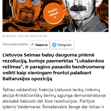
© Sputnik / Edvinas Mamontovas
Prenumeruokite
Lietuvos Seimas balsų dauguma priėmė
rezoliuciją, kurioje pasmerktas "Lukašenkos
režimas", ir paragino pasaulio bendruomenę
veikti kaip vieningam frontui palaikant
Baltarusijos opoziciją
Tačiau valdančioji frakcija Lietuvos lenkų rinkimų
akcija-Krikščioniškų šeimų sąjunga demonstratyviai
atsisakė balsuoti dėl šios rezoliucijos. Partijos
lyderis Valdemaras Tomaševskis žengė dar toliau ir