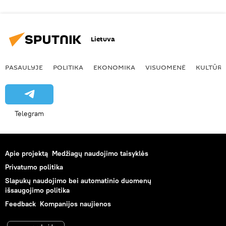
Lietuva
PASAULYJE
POLITIKA
EKONOMIKA
VISUOMENĖ
KULTŪR
Telegram
Apie projektą
Medžiagų naudojimo taisyklės
Privatumo politika
Slapukų naudojimo bei automatinio duomenų
išsaugojimo politika
Feedback
Kompanijos naujienos