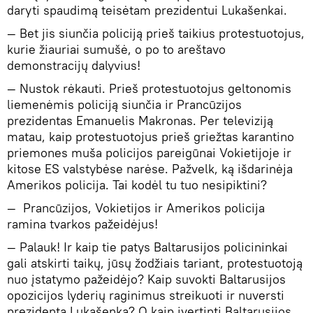
daryti spaudimą teisėtam prezidentui Lukašenkai.
— Bet jis siunčia policiją prieš taikius protestuotojus,
kurie žiauriai sumušė, o po to areštavo
demonstracijų dalyvius!
— Nustok rėkauti. Prieš protestuotojus geltonomis
liemenėmis policiją siunčia ir Prancūzijos
prezidentas Emanuelis Makronas. Per televiziją
matau, kaip protestuotojus prieš griežtas karantino
priemones muša policijos pareigūnai Vokietijoje ir
kitose ES valstybėse narėse. Pažvelk, ką išdarinėja
Amerikos policija. Tai kodėl tu tuo nesipiktini?
— Prancūzijos, Vokietijos ir Amerikos policija
ramina tvarkos pažeidėjus!
— Palauk! Ir kaip tie patys Baltarusijos policininkai
gali atskirti taikų, jūsų žodžiais tariant, protestuotoją
nuo įstatymo pažeidėjo? Kaip suvokti Baltarusijos
opozicijos lyderių raginimus streikuoti ir nuversti
prezidentą Lukašenką? O kaip įvertinti Baltarusijos