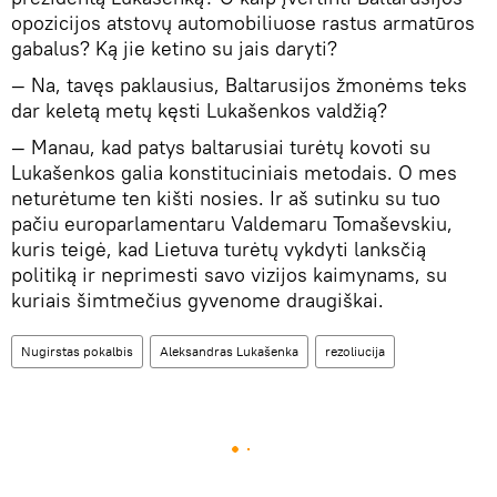
opozicijos atstovų automobiliuose rastus armatūros
gabalus? Ką jie ketino su jais daryti?
— Na, tavęs paklausius, Baltarusijos žmonėms teks
dar keletą metų kęsti Lukašenkos valdžią?
— Manau, kad patys baltarusiai turėtų kovoti su
Lukašenkos galia konstituciniais metodais. O mes
neturėtume ten kišti nosies. Ir aš sutinku su tuo
pačiu europarlamentaru Valdemaru Tomaševskiu,
kuris teigė, kad Lietuva turėtų vykdyti lanksčią
politiką ir neprimesti savo vizijos kaimynams, su
kuriais šimtmečius gyvenome draugiškai.
Nugirstas pokalbis
Aleksandras Lukašenka
rezoliucija