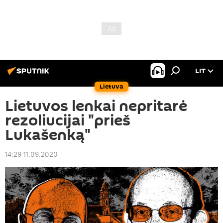
LIT
Lietuva
Lietuvos lenkai nepritarė
rezoliucijai "prieš
Lukašenką"
14:29 11.09.2020