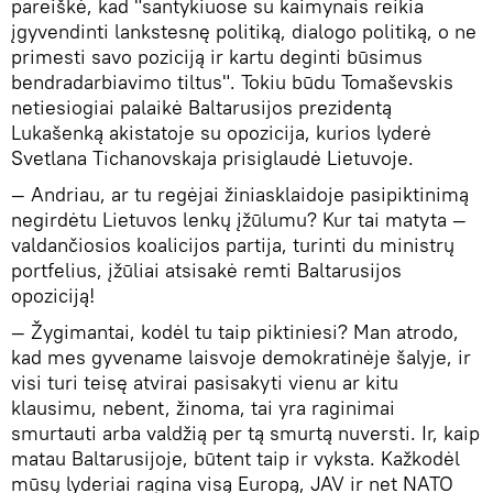
pareiškė, kad "santykiuose su kaimynais reikia
įgyvendinti lankstesnę politiką, dialogo politiką, o ne
primesti savo poziciją ir kartu deginti būsimus
bendradarbiavimo tiltus". Tokiu būdu Tomaševskis
netiesiogiai palaikė Baltarusijos prezidentą
Lukašenką akistatoje su opozicija, kurios lyderė
Svetlana Tichanovskaja prisiglaudė Lietuvoje.
— Andriau, ar tu regėjai žiniasklaidoje pasipiktinimą
negirdėtu Lietuvos lenkų įžūlumu? Kur tai matyta —
valdančiosios koalicijos partija, turinti du ministrų
portfelius, įžūliai atsisakė remti Baltarusijos
opoziciją!
— Žygimantai, kodėl tu taip piktiniesi? Man atrodo,
kad mes gyvename laisvoje demokratinėje šalyje, ir
visi turi teisę atvirai pasisakyti vienu ar kitu
klausimu, nebent, žinoma, tai yra raginimai
smurtauti arba valdžią per tą smurtą nuversti. Ir, kaip
matau Baltarusijoje, būtent taip ir vyksta. Kažkodėl
mūsų lyderiai ragina visą Europą, JAV ir net NATO