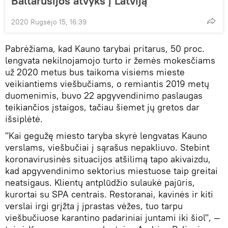
Baltarusijos atvyks į Latviją
2020 Rugsėjo 15, 16:39
Pabrėžiama, kad Kauno tarybai pritarus, 50 proc.
lengvata nekilnojamojo turto ir žemės mokesčiams
už 2020 metus bus taikoma visiems mieste
veikiantiems viešbučiams, o remiantis 2019 metų
duomenimis, buvo 22 apgyvendinimo paslaugas
teikiančios įstaigos, tačiau šiemet jų gretos dar
išsiplėtė.
"Kai gegužę miesto taryba skyrė lengvatas Kauno
verslams, viešbučiai į sąrašus nepakliuvo. Stebint
koronavirusinės situacijos atšilimą tapo akivaizdu,
kad apgyvendinimo sektorius miestuose taip greitai
neatsigaus. Klientų antplūdžio sulaukė pajūris,
kurortai su SPA centrais. Restoranai, kavinės ir kiti
verslai irgi grįžta į įprastas vėžes, tuo tarpu
viešbučiuose karantino padariniai juntami iki šiol", —