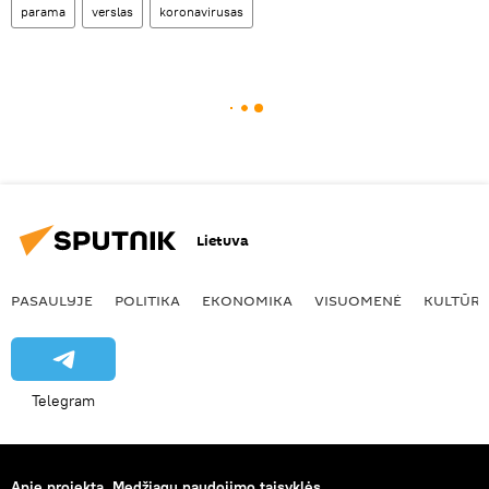
parama
verslas
koronavirusas
Lietuva
PASAULYJE
POLITIKA
EKONOMIKA
VISUOMENĖ
KULTŪR
Telegram
Apie projektą
Medžiagų naudojimo taisyklės