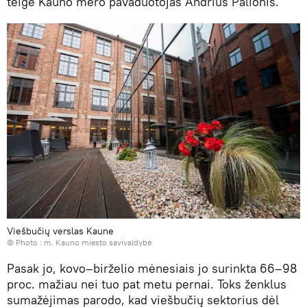
teigė Kauno mero pavaduotojas Andrius Palionis.
Viešbučių verslas Kaune
© Photo :
m. Kauno miesto savivaldybė
Pasak jo, kovo–birželio mėnesiais jo surinkta 66–98
proc. mažiau nei tuo pat metu pernai. Toks ženklus
sumažėjimas parodo, kad viešbučių sektorius dėl