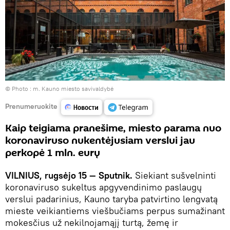
© Photo :
m. Kauno miesto savivaldybė
Prenumeruokite
Kaip teigiama pranešime, miesto parama nuo
koronaviruso nukentėjusiam verslui jau
perkopė 1 mln. eurų
VILNIUS, rugsėjo 15 — Sputnik.
Siekiant sušvelninti
koronaviruso sukeltus apgyvendinimo paslaugų
verslui padarinius, Kauno taryba patvirtino lengvatą
mieste veikiantiems viešbučiams perpus sumažinant
mokesčius už nekilnojamąjį turtą, žemę ir