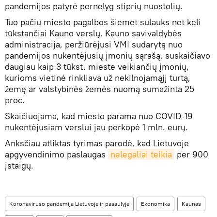
pandemijos patyrė pernelyg stiprių nuostolių.
Tuo pačiu miesto pagalbos šiemet sulauks net keli
tūkstančiai Kauno verslų. Kauno savivaldybės
administracija, peržiūrėjusi VMI sudarytą nuo
pandemijos nukentėjusių įmonių sąrašą, suskaičiavo
daugiau kaip 3 tūkst. mieste veikiančių įmonių,
kurioms vietinė rinkliava už nekilnojamąjį turtą,
žemę ar valstybinės žemės nuomą sumažinta 25
proc.
Skaičiuojama, kad miesto parama nuo COVID-19
nukentėjusiam verslui jau perkopė 1 mln. eurų.
Anksčiau atliktas tyrimas parodė, kad Lietuvoje
apgyvendinimo paslaugas
nelegaliai teikia
per 900
įstaigų.
Koronaviruso pandemija Lietuvoje ir pasaulyje
Ekonomika
Kaunas