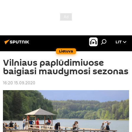
LIT
Lietuva
Vilniaus paplūdimiuose
baigiasi maudymosi sezonas
16:20 15.09.2020