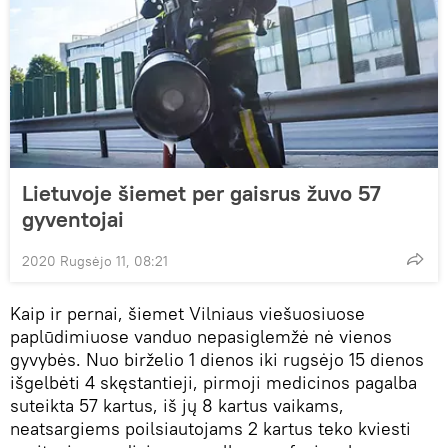
Lietuvoje šiemet per gaisrus žuvo 57
gyventojai
2020 Rugsėjo 11, 08:21
Kaip ir pernai, šiemet Vilniaus viešuosiuose
paplūdimiuose vanduo nepasiglemžė nė vienos
gyvybės. Nuo birželio 1 dienos iki rugsėjo 15 dienos
išgelbėti 4 skęstantieji, pirmoji medicinos pagalba
suteikta 57 kartus, iš jų 8 kartus vaikams,
neatsargiems poilsiautojams 2 kartus teko kviesti