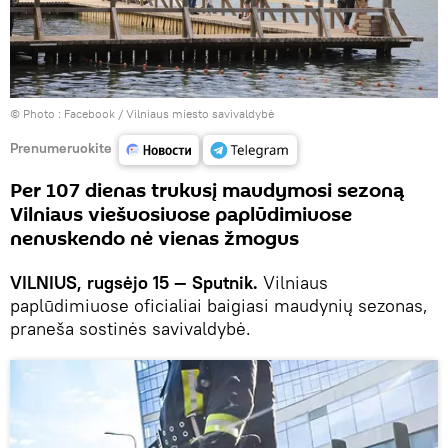
© Photo :
Facebook / Vilniaus miesto savivaldybė
Prenumeruokite
Per 107 dienas trukusį maudymosi sezoną
Vilniaus viešuosiuose paplūdimiuose
nenuskendo nė vienas žmogus
VILNIUS, rugsėjo 15 — Sputnik.
Vilniaus
paplūdimiuose oficialiai baigiasi maudynių sezonas,
praneša sostinės savivaldybė.