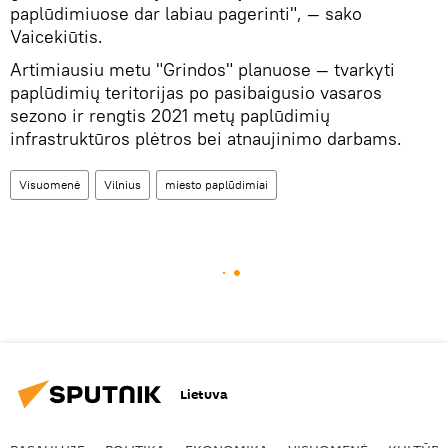
paplūdimiuose dar labiau pagerinti", — sako
Vaicekiūtis.
Artimiausiu metu "Grindos" planuose — tvarkyti
paplūdimių teritorijas po pasibaigusio vasaros
sezono ir rengtis 2021 metų paplūdimių
infrastruktūros plėtros bei atnaujinimo darbams.
Visuomenė
Vilnius
miesto paplūdimiai
Lietuva