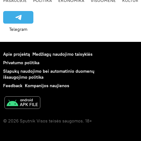
PASAULYJE
POLITIKA
EKONOMIKA
VISUOMENĖ
KULTŪR
Telegram
Apie projektą
Medžiagų naudojimo taisyklės
Privatumo politika
Slapukų naudojimo bei automatinio duomenų
išsaugojimo politika
Feedback
Kompanijos naujienos
© 2026 Sputnik Visos teisės saugomos. 18+