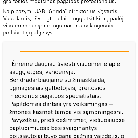
greitosios medicinos pagalbos profesionalus.
Kaip pažymi UAB "Grinda" direktorius Kęstutis
Vaicekiūtis, išvengti nelaimingų atsitikimų padėjo
visuomenės sąmoningumas ir atsakingesnis
poilsiautojų elgesys.
"Ėmėme daugiau šviesti visuomenę apie
saugų elgesį vandenyje.
Bendradarbiaujame su žiniasklaida,
ugniagesiais gelbėtojais, greitosios
medicinos pagalbos specialistais.
Papildomas darbas yra veiksmingas —
žmonės kasmet tampa vis sąmoningesni.
Pavyzdžiui, prieš dešimtmetį viešuosiuose
paplūdimiuose besisvaiginantys
poilsiautojai buvo gana dažnas vaizdelis, o