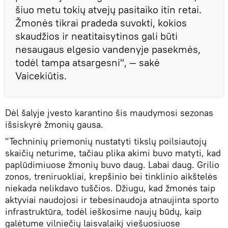
šiuo metu tokių atvejų pasitaiko itin retai.
Žmonės tikrai pradeda suvokti, kokios
skaudžios ir neatitaisytinos gali būti
nesaugaus elgesio vandenyje pasekmės,
todėl tampa atsargesni", — sakė
Vaicekiūtis.
Dėl šalyje įvesto karantino šis maudymosi sezonas
išsiskyrė žmonių gausa.
"Techninių priemonių nustatyti tikslų poilsiautojų
skaičių neturime, tačiau plika akimi buvo matyti, kad
paplūdimiuose žmonių buvo daug. Labai daug. Grilio
zonos, treniruokliai, krepšinio bei tinklinio aikštelės
niekada nelikdavo tuščios. Džiugu, kad žmonės taip
aktyviai naudojosi ir tebesinaudoja atnaujinta sporto
infrastruktūra, todėl ieškosime naujų būdų, kaip
galėtume vilniečių laisvalaikį viešuosiuose