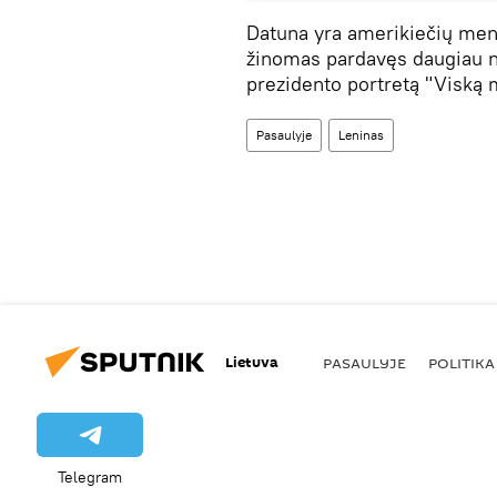
Datuna yra amerikiečių meni
žinomas pardavęs daugiau n
prezidento portretą "Viską m
Pasaulyje
Leninas
Lietuva
PASAULYJE
POLITIKA
Telegram