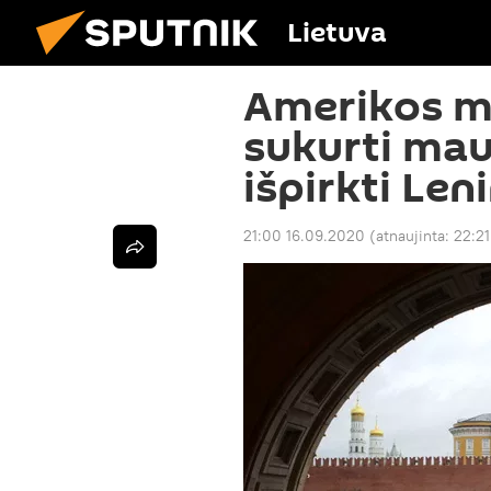
Lietuva
Amerikos m
sukurti mauz
išpirkti Len
21:00 16.09.2020
(atnaujinta:
22:2