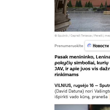
© Sputnik / Сергей Пятаков
/
Pereiti į me
Prenumeruokite
Pasak menininko, Leninas
pokyčių simboliai, kuri
JAV, ir apie juos vis da
rinkimams
VILNIUS, rugsėjo 16 — Sputn
(David Datuna) nori Vašingt
išpirkti vado kūną, praneša