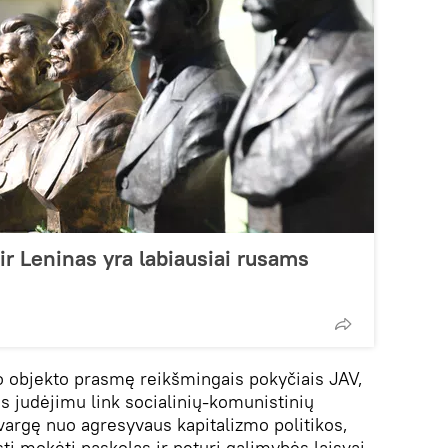
 ir Leninas yra labiausiai rusams
 objekto prasmę reikšmingais pokyčiais JAV,
s judėjimu link socialinių-komunistinių
vargę nuo agresyvaus kapitalizmo politikos,
sti mokėti paskolas ir neturi galimybės laisvai