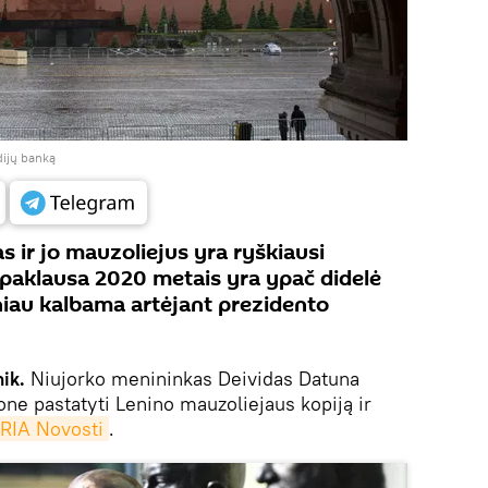
dijų banką
 ir jo mauzoliejus yra ryškiausi
ų paklausa 2020 metais yra ypač didelė
žniau kalbama artėjant prezidento
ik.
Niujorko menininkas Deividas Datuna
one pastatyti Lenino mauzoliejaus kopiją ir
RIA Novosti
.