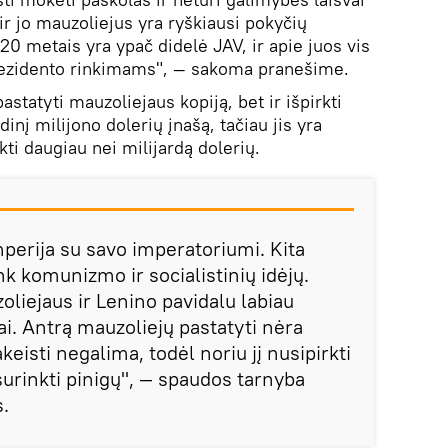
ir jo mauzoliejus yra ryškiausi pokyčių
20 metais yra ypač didelė JAV, ir apie juos vis
rezidento rinkimams", — sakoma pranešime.
statyti mauzoliejaus kopiją, bet ir išpirkti
nį milijono dolerių įnašą, tačiau jis yra
kti daugiau nei milijardą dolerių.
imperija su savo imperatoriumi. Kita
nk komunizmo ir socialistinių idėjų.
oliejaus ir Lenino pavidalu labiau
jai. Antrą mauzoliejų pastatyti nėra
eisti negalima, todėl noriu jį nusipirkti
surinkti pinigų", — spaudos tarnyba
s.