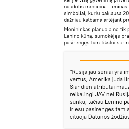
naudotis medicina. Leninas 
simboliai, kurių paklausa 20
dažniau kalbama artėjant p
Menininkas planuoja ne tik pa
Lenino kūną, sumokėjęs pradi
pasirengęs tam tikslui surin
"Rusija jau seniai yra 
vertus, Amerika juda li
Šiandien atributai mauz
reikalingi JAV nei Rusi
sunku, tačiau Lenino pak
ir esu pasirengęs tam 
cituoja Datunos žodžiu