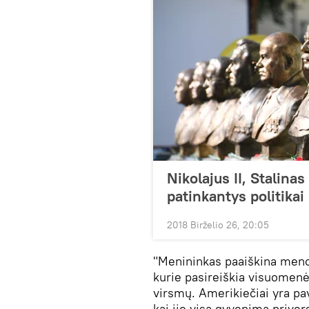
Nikolajus II, Stalinas
patinkantys politikai
2018 Birželio 26, 20:05
"Menininkas paaiškina meno
kurie pasireiškia visuomenė
virsmų. Amerikiečiai yra pa
kai jie visą gyvenimą priver