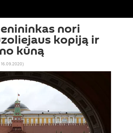
enininkas nori
oliejaus kopiją ir
ino kūną
1 16.09.2020
)