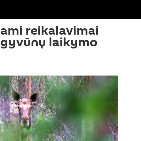
nami reikalavimai
ų gyvūnų laikymo