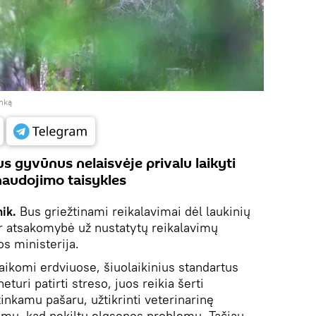
anką
s gyvūnus nelaisvėje privalu laikyti
naudojimo taisykles
nik.
Bus griežtinami reikalavimai dėl laukinių
r atsakomybė už nustatytų reikalavimų
s ministerija.
 laikomi erdviuose, šiuolaikinius standartus
eturi patirti streso, juos reikia šerti
tinkamu pašaru, užtikrinti veterinarinę
tumu, kad nekiltų elgsenos problemų. Tačiau