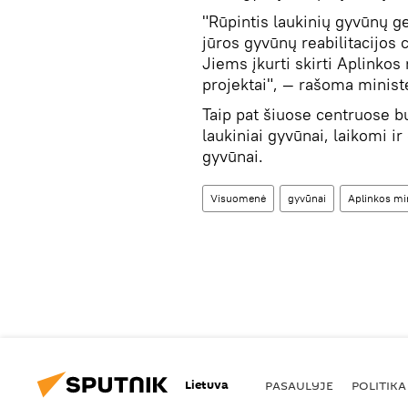
"Rūpintis laukinių gyvūnų ge
jūros gyvūnų reabilitacijos 
Jiems įkurti skirti Aplinkos
projektai", — rašoma minis
Taip pat šiuose centruose b
laukiniai gyvūnai, laikomi ir
gyvūnai.
Visuomenė
gyvūnai
Aplinkos min
Lietuva
PASAULYJE
POLITIKA