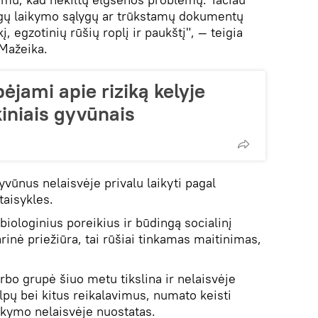
ogų laikymo sąlygų ar trūkstamų dokumentų
į, egzotinių rūšių roplį ir paukštį", — teigia
 Mažeika.
ėjami apie riziką kelyje
kiniais gyvūnais
vūnus nelaisvėje privalu laikyti pagal
taisykles.
s biologinius poreikius ir būdingą socialinį
arinė priežiūra, tai rūšiai tinkamas maitinimas,
bo grupė šiuo metu tikslina ir nelaisvėje
lpų bei kitus reikalavimus, numato keisti
laikymo nelaisvėje nuostatas.