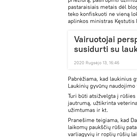
pastaraisiais metais dėl bl
teko konfiskuoti ne vieną lok
aplinkos ministras Kęstutis
Vairuotojai persp
susidurti su lau
2020 Rugsėjo 13, 16:46
Pabrėžiama, kad laukinius gy
Laukinių gyvūnų naudojimo 
Turi būti atsižvelgta į rūšie
jautrumą, užtikrinta veterin
užimtumas ir kt.
Pranešime teigiama, kad Dar
laikomų paukščių rūšių pata
varliagyvių ir roplių rūšių 