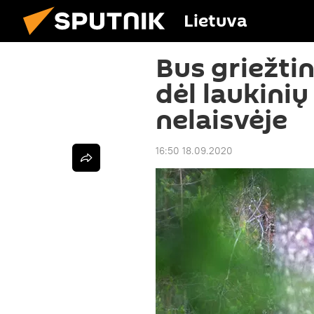
Lietuva
Bus griežti
dėl laukini
nelaisvėje
16:50 18.09.2020