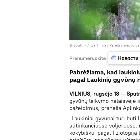
© Sputnik / Ilya Timin
/
Pereiti į medijų b
Prenumeruokite
Pabrėžiama, kad laukiniu
pagal Laukinių gyvūnų 
VILNIUS, rugsėjo 18 — Sput
gyvūnų laikymo nelaisvėje i
pažeidimus, praneša Aplinko
"Laukiniai gyvūnai turi būti
atitinkančiuose voljeruose, n
kokybišku, pagal fiziologiją 
priežiūrą, pasirūpinti užim