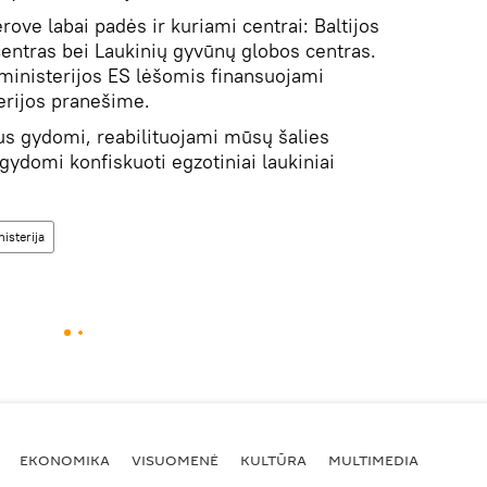
rove labai padės ir kuriami centrai: Baltijos
centras bei Laukinių gyvūnų globos centras.
 ministerijos ES lėšomis finansuojami
terijos pranešime.
us gydomi, reabilituojami mūsų šalies
 gydomi konfiskuoti egzotiniai laukiniai
isterija
EKONOMIKA
VISUOMENĖ
KULTŪRA
MULTIMEDIA