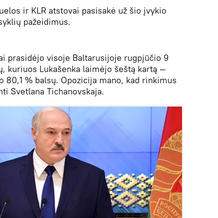
uelos ir KLR atstovai pasisakė už šio įvykio
syklių pažeidimus.
ai prasidėjo visoje Baltarusijoje rugpjūčio 9
ų, kuriuos Lukašenka laimėjo šeštą kartą —
o 80,1 % balsų. Opozicija mano, kad rinkimus
nti Svetlana Tichanovskaja.