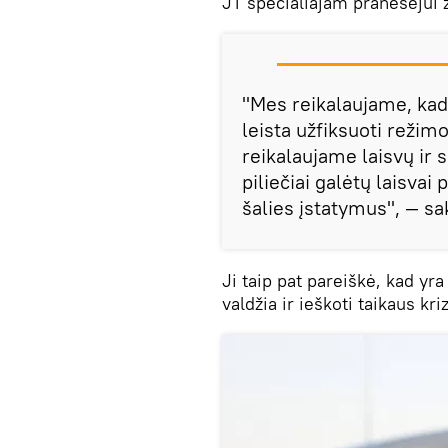
JT specialiajam pranešėjui 
"Mes reikalaujame, kad 
leista užfiksuoti režim
reikalaujame laisvų ir 
piliečiai galėtų laisva
šalies įstatymus", — s
Ji taip pat pareiškė, kad yra
valdžia ir ieškoti taikaus k