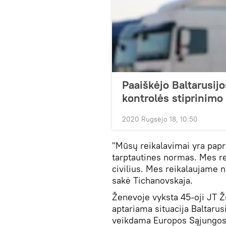
Paaiškėjo Baltarusijo
kontrolės stiprinimo
2020 Rugsėjo 18, 10:50
"Mūsų reikalavimai yra papra
tarptautines normas. Mes re
civilius. Mes reikalaujame ne
sakė Tichanovskaja.
Ženevoje vyksta 45-oji JT Ž
aptariama situacija Baltarusi
veikdama Europos Sąjungos