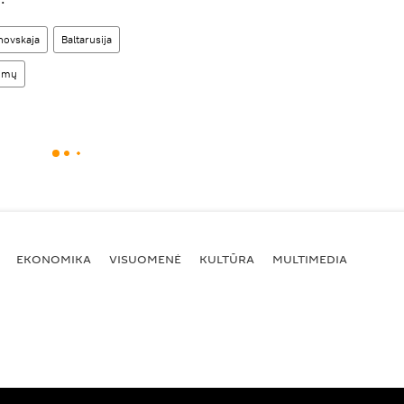
novskaja
Baltarusija
kimų
EKONOMIKA
VISUOMENĖ
KULTŪRA
MULTIMEDIA