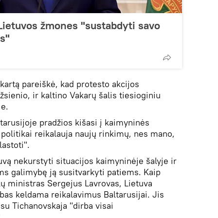
Lietuvos žmones "sustabdyti savo
us"
kartą pareiškė, kad protesto akcijos
sienio, ir kaltino Vakarų šalis tiesioginiu
je.
tarusijoje pradžios kišasi į kaimyninės
 politikai reikalauja naujų rinkimų, nes mano,
astoti".
vą nekurstyti situacijos kaimyninėje šalyje ir
ms galimybę ją susitvarkyti patiems. Kaip
lų ministras Sergejus Lavrovas, Lietuva
as keldama reikalavimus Baltarusijai. Jis
su Tichanovskaja "dirba visai
.