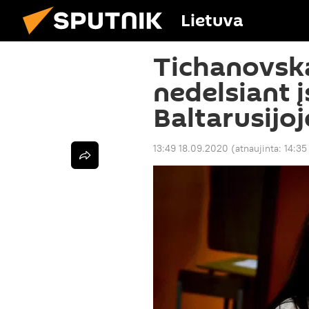
Lietuva
Tichanovsk
nedelsiant įs
Baltarusijoj
13:49 18.09.2020
(atnaujinta:
14:35