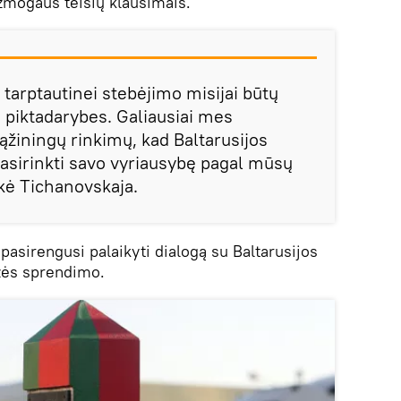
žmogaus teisių klausimais.
tarptautinei stebėjimo misijai būtų
o piktadarybes. Galiausiai mes
sąžiningų rinkimų, kad Baltarusijos
i pasirinkti savo vyriausybę pagal mūsų
akė Tichanovskaja.
 pasirengusi palaikyti dialogą su Baltarusijos
rizės sprendimo.