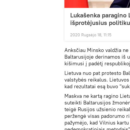
Lukašenka paragino 
išprotėjusius politik
2020 Rugsėjo 18, 11:15
Anksčiau Minsko valdžia ne 
Baltarusijoje derinamos iš už
kišimusi į padėtį respubliko
Lietuva nuo pat protesto Bal
valstybės reikalus. Lietuvos
kad rezultatai esą buvo "sukl
Maskva ne kartą ragino Lietu
suteikti Baltarusijos žmonė
teigė Rusijos užsienio reika
peržengė visas padorumo rib
pažymėjo, kad Vilnius kartu 
nedemokratiniais metodais"