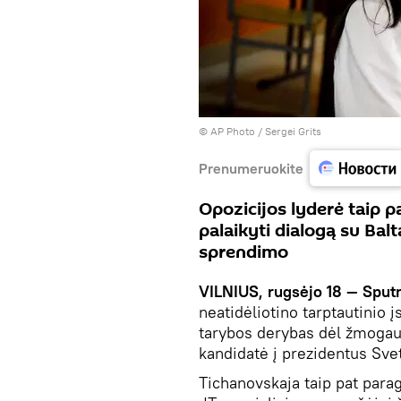
© AP Photo / Sergei Grits
Prenumeruokite
Opozicijos lyderė taip p
palaikyti dialogą su Balt
sprendimo
VILNIUS, rugsėjo 18 — Sputn
neatidėliotino tarptautinio 
tarybos derybas dėl žmogaus
kandidatė į prezidentus Sve
Tichanovskaja taip pat paragin