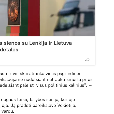
s sienos su Lenkija ir Lietuva
 detalės
sti ir visiškai atitinka visas pagrindines
ikalaujame nedelsiant nutraukti smurtą prieš
delsiant paleisti visus politinius kalinius", —
mogaus teisių tarybos sesija, kurioje
joje. Ją pradėti pareikalavo Vokietija,
 vardu.