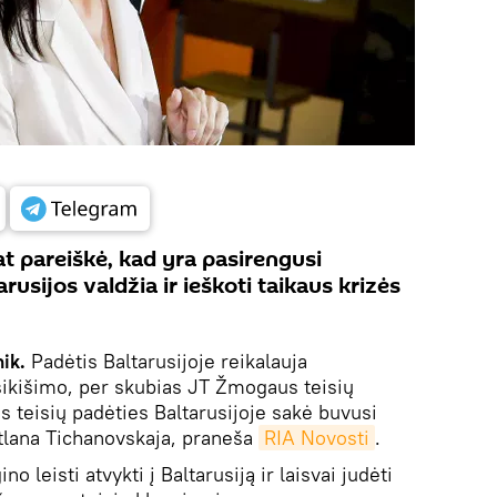
at pareiškė, kad yra pasirengusi
arusijos valdžia ir ieškoti taikaus krizės
ik.
Padėtis Baltarusijoje reikalauja
įsikišimo, per skubias JT Žmogaus teisių
 teisių padėties Baltarusijoje sakė buvusi
tlana Tichanovskaja, praneša
RIA Novosti
.
o leisti atvykti į Baltarusiją ir laisvai judėti