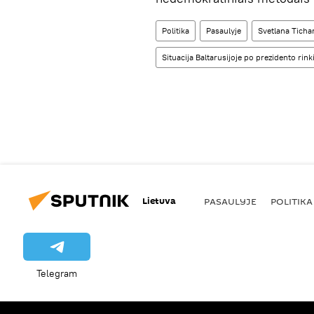
Politika
Pasaulyje
Svetlana Ticha
Situacija Baltarusijoje po prezidento rin
Lietuva
PASAULYJE
POLITIKA
Telegram