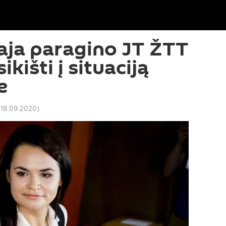
aja paragino JT ŽTT
ikišti į situaciją
e
 18.09.2020
)