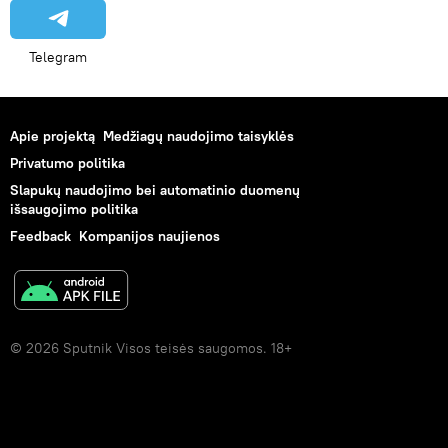
Telegram
Apie projektą
Medžiagų naudojimo taisyklės
Privatumo politika
Slapukų naudojimo bei automatinio duomenų
išsaugojimo politika
Feedback
Kompanijos naujienos
© 2026 Sputnik Visos teisės saugomos. 18+