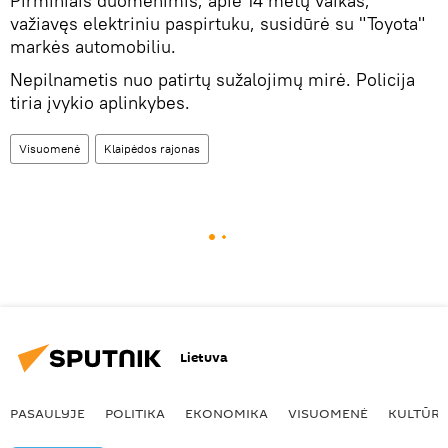
Pirminiais duomenimis, apie 14 metų vaikas,
važiavęs elektriniu paspirtuku, susidūrė su "Toyota"
markės automobiliu.
Nepilnametis nuo patirtų sužalojimų mirė. Policija
tiria įvykio aplinkybes.
Visuomenė
Klaipėdos rajonas
Lietuva
PASAULYJE
POLITIKA
EKONOMIKA
VISUOMENĖ
KULTŪR