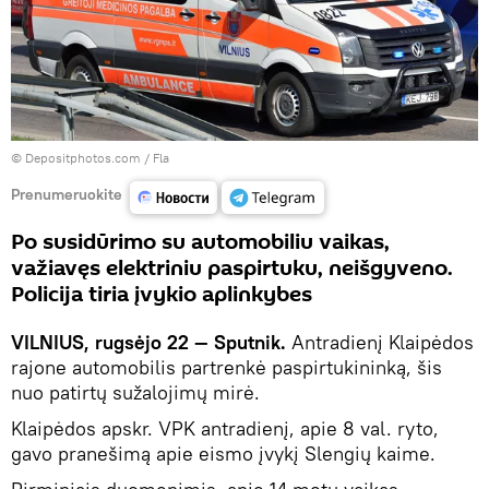
© Depositphotos.com /
Fla
Prenumeruokite
Po susidūrimo su automobiliu vaikas,
važiavęs elektriniu paspirtuku, neišgyveno.
Policija tiria įvykio aplinkybes
VILNIUS, rugsėjo 22 — Sputnik.
Antradienį Klaipėdos
rajone automobilis partrenkė paspirtukininką, šis
nuo patirtų sužalojimų mirė.
Klaipėdos apskr. VPK antradienį, apie 8 val. ryto,
gavo pranešimą apie eismo įvykį Slengių kaime.