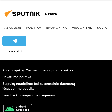
Lietuva
PASAULYJE
POLITIKA
EKONOMIKA
VISUOMENĖ
KULTŪR
Telegram
Apie projektą
Medžiagų naudojimo taisyklės
Privatumo politika
Slapukų naudojimo bei automatinio duomenų
išsaugojimo politika
Feedback
Kompanijos naujienos