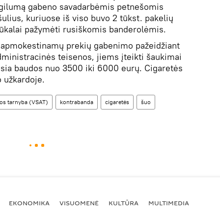
os gilumą gabeno savadarbėmis petnešomis
ulius, kuriuose iš viso buvo 2 tūkst. pakelių
 Rūkalai pažymėti rusiškomis banderolėmis.
s apmokestinamų prekių gabenimo pažeidžiant
ministracinės teisenos, jiems įteikti šaukimai
esia baudos nuo 3500 iki 6000 eurų. Cigaretės
 užkardoje.
gos tarnyba (VSAT)
kontrabanda
cigaretės
šuo
EKONOMIKA
VISUOMENĖ
KULTŪRA
MULTIMEDIA