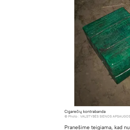
Cigarečių kontrabanda
© Photo :
VALSTYBĖS SIENOS APSAUGO
Pranešime teigiama, kad nus