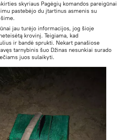
askirties skyriaus Pagėgių komandos pareigūnai
aimu pastebėjo du įtartinus asmenis su
ešime.
ai jau turėjo informacijos, jog šioje
neteisėtą krovinį. Teigiama, kad
lius ir bandė sprukti. Nekart panašiose
avęs tarnybinis šuo Džinas nesunkiai surado
ečiams juos sulaikyti.