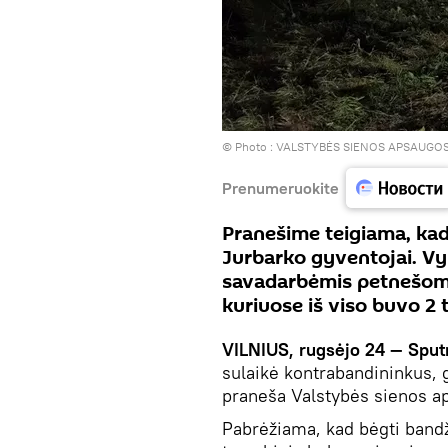
© Photo :
VALSTYBĖS SIENOS APSAUGO
Prenumeruokite
Pranešime teigiama, kad 
Jurbarko gyventojai. Vy
savadarbėmis petnešomis
kuriuose iš viso buvo 2 
VILNIUS, rugsėjo 24 — Sput
sulaikė kontrabandininkus, 
praneša Valstybės sienos a
Pabrėžiama, kad bėgti band