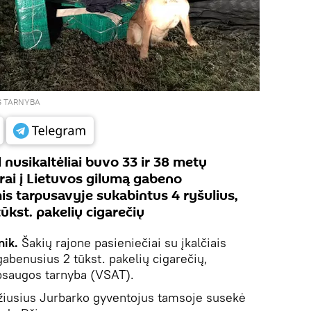
S TARNYBA
nusikaltėliai buvo 33 ir 38 metų
rai į Lietuvos gilumą gabeno
 tarpusavyje sukabintus 4 ryšulius,
tūkst. pakelių cigarečių
nik.
Šakių rajone pasieniečiai su įkalčiais
gabenusius 2 tūkst. pakelių cigarečių,
psaugos tarnyba (VSAT).
žiusius Jurbarko gyventojus tamsoje susekė