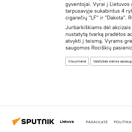
gyventojai. Vyrai į Lietuv
tarpusavyje sukabintus 4 ryš
cigarečių "LF" ir "Dakota".
Jurbarkiškiams dėl akcizai
nustatytą tvarką pradėtos ad
atvykti į teismą. Vyrams gr
saugomos Rociškių pasienio
Visuomenė
Valstybės sienos apsau
Lietuva
PASAULYJE
POLITIKA