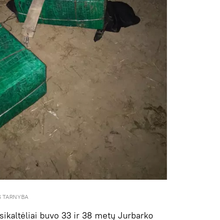
S TARNYBA
ikaltėliai buvo 33 ir 38 metų Jurbarko