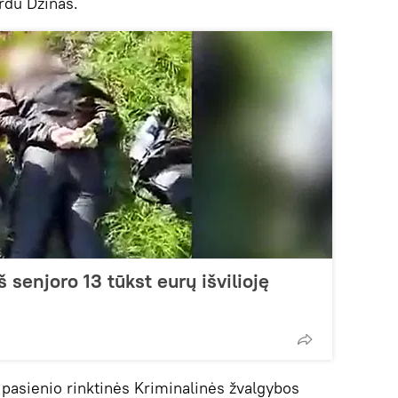
rdu Džinas.
š senjoro 13 tūkst eurų išvilioję
 pasienio rinktinės Kriminalinės žvalgybos