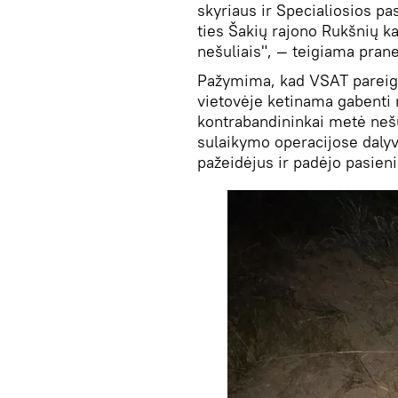
skyriaus ir Specialiosios p
ties Šakių rajono Rukšnių k
nešuliais", — teigiama pran
Pažymima, kad VSAT pareigūn
vietovėje ketinama gabenti 
kontrabandininkai metė nešu
sulaikymo operacijose dalyv
pažeidėjus ir padėjo pasieni