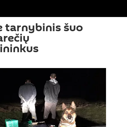
e tarnybinis šuo
arečių
ininkus