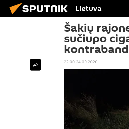
Lietuva
Šakių rajon
sučiupo cig
kontraband
22:00 24.09.2020