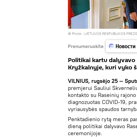
© Photo :
LIETUVOS RESPUBLIKOS PREZ
Prenumeruokite
Politikai kartu dalyvav
Kryžkalnyje, kuri vyko š
VILNIUS, rugsėjo 25 — Sput
premjerui Sauliui Skverneliu
kontakto su Raseinių rajon
diagnozuotas COVID-19, pr
vyriausybės spaudos tarnyb
Penktadienio rytą meras pas
dieną politikai dalyvavo Ra
ceremonijoje.