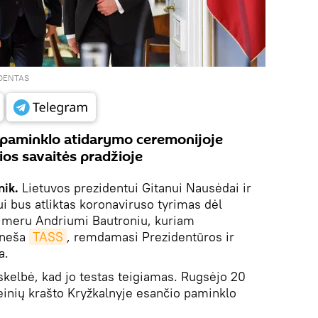
IDENTAS
o paminklo atidarymo ceremonijoje
ios savaitės pradžioje
nik.
Lietuvos prezidentui Gitanui Nausėdai ir
i bus atliktas koronaviruso tyrimas dėl
o meru Andriumi Bautroniu, kuriam
aneša
TASS
, remdamasi Prezidentūros ir
a.
kelbė, kad jo testas teigiamas. Rugsėjo 20
seinių krašto Kryžkalnyje esančio paminklo