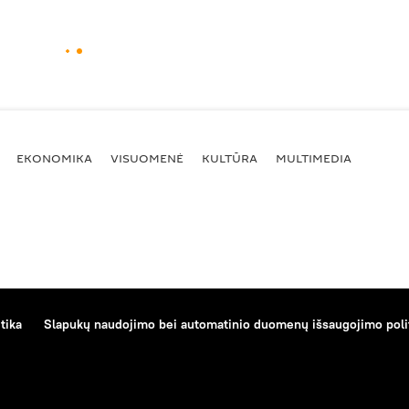
EKONOMIKA
VISUOMENĖ
KULTŪRA
MULTIMEDIA
tika
Slapukų naudojimo bei automatinio duomenų išsaugojimo poli