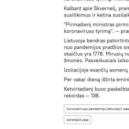
Kalbant apie Skvernelį, pre
susitikimus ir ketina susilai
"Pirmadienį ministras pirmin
koronaviruso tyrimą", — pr
Lietuvoje bendras patvirtin
nuo pandemijos pradžios si
skaičius yra 1778. Mirusių 
žmonės. Pasveikusiais lai
Izoliacijoje esančių asmenų 
Per vakar dieną ištirta ėmin
Ketvirtadienį buvo paskelbta
rekordas — 138.
Koronaviruso pandemija Lietuvoje ir pas
koronavirusas