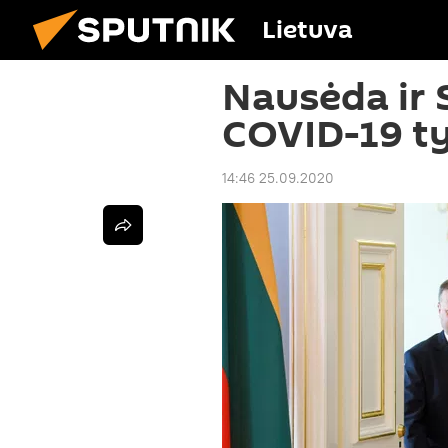
Lietuva
Nausėda ir S
COVID-19 t
14:46 25.09.2020