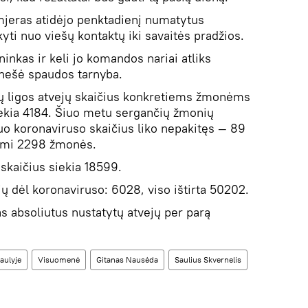
mjeras atidėjo penktadienį numatytus
kyti nuo viešų kontaktų iki savaitės pradžios.
inkas ir keli jo komandos nariai atliks
anešė spaudos tarnyba.
tų ligos atvejų skaičius konkretiems žmonėms
ekia 4184. Šiuo metu sergančių žmonių
nuo koronaviruso skaičius liko nepakitęs — 89
komi 2298 žmonės.
skaičius siekia 18599.
ių dėl koronaviruso: 6028, viso ištirta 50202.
s absoliutus nustatytų atvejų per parą
aulyje
Visuomenė
Gitanas Nausėda
Saulius Skvernelis