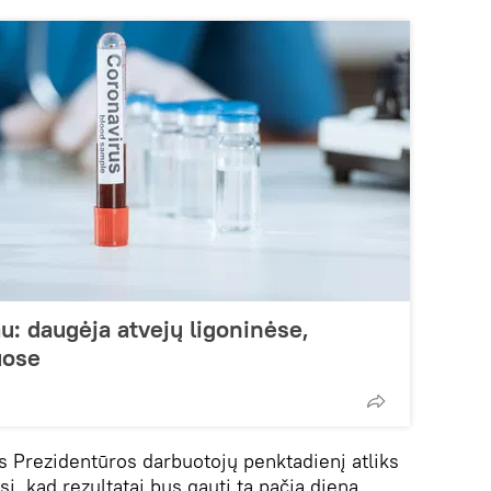
u: daugėja atvejų ligoninėse,
uose
s Prezidentūros darbuotojų penktadienį atliks
i, kad rezultatai bus gauti tą pačią dieną.