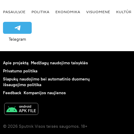
PASAULYJE
POLITIKA
EKONOMIKA
VISUOMENĖ
KULTŪR
Telegram
Apie projektą
Medžiagų naudojimo taisyklės
Privatumo politika
Slapukų naudojimo bei automatinio duomenų
išsaugojimo politika
Feedback
Kompanijos naujienos
© 2026 Sputnik Visos teisės saugomos. 18+