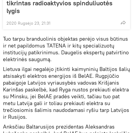
tikrintas radioaktyvios spinduliuotės
lygis
2020 Rugsėjo 23, 21:31
Tuo tarpu branduolinis objektas perėjo visus būtinus
ir net papildomus TATENA ir kitų specializuotų
institucijų patikrinimus. Daugelis ekspertų patvirtino
elektrinės saugumą.
Lietuva ilgai negalėjo įtikinti kaimyninių Baltijos šalių
atsisakyti elektros energijos iš BelAE. Rugpjūčio
pabaigoje Latvijos vyriausybės vadovas Krišjanis
Karinšas paskelbė, kad Ryga nustos prekiauti elektra
su Minsku, jei BelAE pradės veikti, tačiau tuo pat
metu Latvija gali ir toliau prekiauti elektra su
trečiosiomis šalimis naudodamasi ryšiu tarp Latvijos
ir Rusijos.
Anksčiau Baltarusijos prezidentas Aleksandras