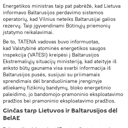
Energetikos ministras taip pat pabrėžė, kad Lietuva
informavo Baltarusijos perdavimo sistemos
operatorių, kad Vilnius neteiks Baltarusijai galios
rezervų. Taip įgyvendinami Būtinųjų priemonių
įstatymo reikalavimai.
Be to, TATENA vadovas buvo informuotas,
kad Valstybinė atominės energetikos saugos
inspekcija (VATESI) kreipėsi į Baltarusijos
Ekstremaliųjų situacijų ministeriją, kad ateityje iš
anksto būtų gaunama visa svarbi informacija iš
Baltarusijos pusės, susijusi su priimamais
sprendimais dėl branduoliniame įrenginyje
atliekamų fizikinių bandymų, bloko energetinio
paleidimo, jo bandomojo-pramoninio eksploatavimo
pradžios bei pramoninio eksploatavimo pradžios.
Ginčas tarp Lietuvos ir Baltarusijos dėl
BelAE