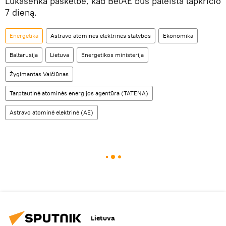
Lukašenka paskelbė, kad BelAE bus paleista lapkričio
7 dieną.
Energetika
Astravo atominės elektrinės statybos
Ekonomika
Baltarusija
Lietuva
Energetikos ministerija
Žygimantas Vaičiūnas
Tarptautinė atominės energijos agentūra (TATENA)
Astravo atominė elektrinė (AE)
Lietuva