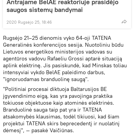
Antrajame BelAE reaktoriuje prasidėjo
saugos sistemų bandymai
2020 Rugsėjo 25, 18:46
Rugsėjo 21–25 dienomis vyko 64-oji TATENA
Generalinės konferencijos sesija. Nuotoliniu būdu
Lietuvos energetikos ministerijos vadovas su
agentūros vadovu Rafaeliu Grossi aptarė situaciją
aplink elektrinę. Jis pasiskundė, kad Minskas toliau
intensyviai vykdo BelAE paleidimo darbus,
"ignoruodamas branduolinę saugą".
"Politiniai procesai diktuoja Baltarusijos BE
įgyvendinimo eigą, kas yra pavojinga praktika
tokiuose objektuose kaip atominės elektrinės.
Branduolinė sauga taip pat yra ir TATENA
atsakomybės klausimas, todėl tikiuosi, kad šiam
projektui TATENA skirs beprecedentį ir nuolatinį
dėmesį", — pasakė Vaičiūnas.