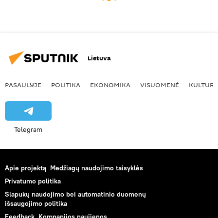
Lietuva
PASAULYJE
POLITIKA
EKONOMIKA
VISUOMENĖ
KULTŪR
Telegram
Apie projektą
Medžiagų naudojimo taisyklės
Privatumo politika
Slapukų naudojimo bei automatinio duomenų
išsaugojimo politika
Feedback
Kompanijos naujienos