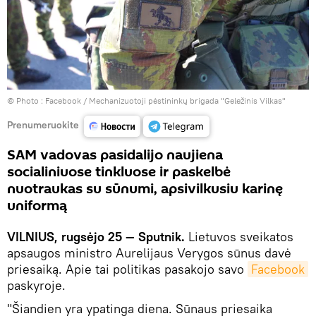
© Photo :
Facebook / Mechanizuotoji pėstininkų brigada "Geležinis Vilkas"
Prenumeruokite
SAM vadovas pasidalijo naujiena
socialiniuose tinkluose ir paskelbė
nuotraukas su sūnumi, apsivilkusiu karinę
uniformą
VILNIUS, rugsėjo 25 — Sputnik.
Lietuvos sveikatos
apsaugos ministro Aurelijaus Verygos sūnus davė
priesaiką. Apie tai politikas pasakojo savo
Facebook
paskyroje.
"Šiandien yra ypatinga diena. Sūnaus priesaika