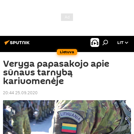
LIT
Lietuva
Veryga papasakojo apie
sūnaus tarnybą
kariuomenėje
20:44 25.09.2020