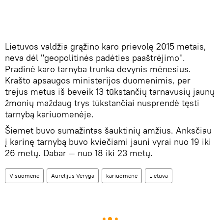
Lietuvos valdžia grąžino karo prievolę 2015 metais,
neva dėl "geopolitinės padėties paaštrėjimo".
Pradinė karo tarnyba trunka devynis mėnesius.
Krašto apsaugos ministerijos duomenimis, per
trejus metus iš beveik 13 tūkstančių tarnavusių jaunų
žmonių maždaug trys tūkstančiai nusprendė tęsti
tarnybą kariuomenėje.
Šiemet buvo sumažintas šauktinių amžius. Anksčiau
į karinę tarnybą buvo kviečiami jauni vyrai nuo 19 iki
26 metų. Dabar — nuo 18 iki 23 metų.
Visuomenė
Aurelijus Veryga
kariuomenė
Lietuva