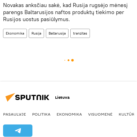
Novakas anksčiau sakė, kad Rusija rugsėjo mėnesį
parengs Baltarusijos naftos produktų tiekimo per
Rusijos uostus pasiūlymus.
Ekonomika
Rusija
Baltarusija
tranzitas
Lietuva
PASAULYJE
POLITIKA
EKONOMIKA
VISUOMENĖ
KULTŪR