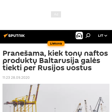
LIT
Lietuva
Pranešama, kiek tonų naftos
produktų Baltarusija galės
tiekti per Rusijos uostus
11:23 28.09.2020