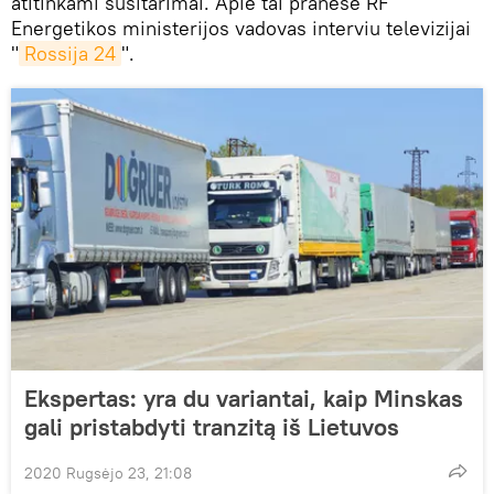
atitinkami susitarimai. Apie tai pranešė RF
Energetikos ministerijos vadovas interviu televizijai
"
Rossija 24
".
Ekspertas: yra du variantai, kaip Minskas
gali pristabdyti tranzitą iš Lietuvos
2020 Rugsėjo 23, 21:08