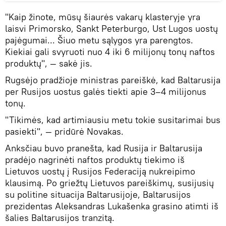
"Kaip žinote, mūsų šiaurės vakarų klasteryje yra
laisvi Primorsko, Sankt Peterburgo, Ust Lugos uostų
pajėgumai... Šiuo metu sąlygos yra parengtos.
Kiekiai gali svyruoti nuo 4 iki 6 milijonų tonų naftos
produktų", — sakė jis.
Rugsėjo pradžioje ministras pareiškė, kad Baltarusija
per Rusijos uostus galės tiekti apie 3–4 milijonus
tonų.
"Tikimės, kad artimiausiu metu tokie susitarimai bus
pasiekti", — pridūrė Novakas.
Anksčiau buvo pranešta, kad Rusija ir Baltarusija
pradėjo nagrinėti naftos produktų tiekimo iš
Lietuvos uostų į Rusijos Federaciją nukreipimo
klausimą. Po griežtų Lietuvos pareiškimų, susijusių
su politine situacija Baltarusijoje, Baltarusijos
prezidentas Aleksandras Lukašenka grasino atimti iš
šalies Baltarusijos tranzitą.