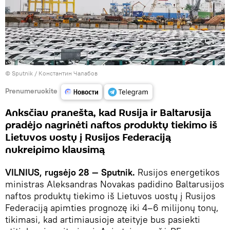
© Sputnik / Константин Чалабов
Prenumeruokite
Anksčiau pranešta, kad Rusija ir Baltarusija
pradėjo nagrinėti naftos produktų tiekimo iš
Lietuvos uostų į Rusijos Federaciją
nukreipimo klausimą
VILNIUS, rugsėjo 28 — Sputnik.
Rusijos energetikos
ministras Aleksandras Novakas padidino Baltarusijos
naftos produktų tiekimo iš Lietuvos uostų į Rusijos
Federaciją apimties prognozę iki 4–6 milijonų tonų,
tikimasi, kad artimiausioje ateityje bus pasiekti