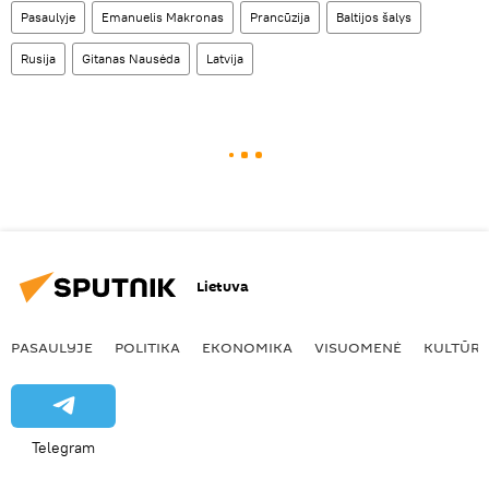
Pasaulyje
Emanuelis Makronas
Prancūzija
Baltijos šalys
Rusija
Gitanas Nausėda
Latvija
Lietuva
PASAULYJE
POLITIKA
EKONOMIKA
VISUOMENĖ
KULTŪR
Telegram