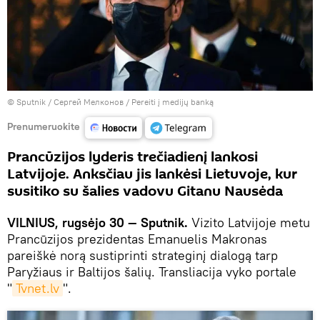
© Sputnik / Сергей Мелконов
/
Pereiti į medijų banką
Prenumeruokite
Prancūzijos lyderis trečiadienį lankosi
Latvijoje. Anksčiau jis lankėsi Lietuvoje, kur
susitiko su šalies vadovu Gitanu Nausėda
VILNIUS, rugsėjo 30 — Sputnik.
Vizito Latvijoje metu
Prancūzijos prezidentas Emanuelis Makronas
pareiškė norą sustiprinti strateginį dialogą tarp
Paryžiaus ir Baltijos šalių. Transliacija vyko portale
"
Tvnet.lv
".