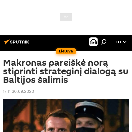
LIT
Lietuva
Makronas pareiškė norą
stiprinti strateginį dialogą su
Baltijos šalimis
17:11 30.09.2020