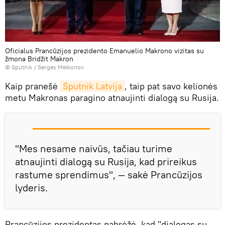
Oficialus Prancūzijos prezidento Emanuelio Makrono vizitas su
žmona Bridžit Makron
© Sputnik / Sergey Melkonov
Kaip pranešė
Sputnik Latvija
, taip pat savo kelionės
metu Makronas paragino atnaujinti dialogą su Rusija.
"Mes nesame naivūs, tačiau turime
atnaujinti dialogą su Rusija, kad prireikus
rastume sprendimus", — sakė Prancūzijos
lyderis.
Prancūzijos prezidentas pabrėžė, kad "dialogas su