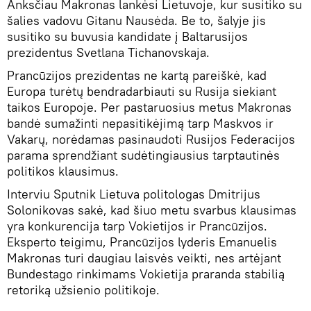
Anksčiau Makronas lankėsi Lietuvoje, kur susitiko su
šalies vadovu Gitanu Nausėda. Be to, šalyje jis
susitiko su buvusia kandidate į Baltarusijos
prezidentus Svetlana Tichanovskaja.
Prancūzijos prezidentas ne kartą pareiškė, kad
Europa turėtų bendradarbiauti su Rusija siekiant
taikos Europoje. Per pastaruosius metus Makronas
bandė sumažinti nepasitikėjimą tarp Maskvos ir
Vakarų, norėdamas pasinaudoti Rusijos Federacijos
parama sprendžiant sudėtingiausius tarptautinės
politikos klausimus.
Interviu Sputnik Lietuva politologas Dmitrijus
Solonikovas sakė, kad šiuo metu svarbus klausimas
yra konkurencija tarp Vokietijos ir Prancūzijos.
Eksperto teigimu, Prancūzijos lyderis Emanuelis
Makronas turi daugiau laisvės veikti, nes artėjant
Bundestago rinkimams Vokietija praranda stabilią
retoriką užsienio politikoje.