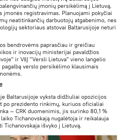
palengvinančių įmonių persikėlimą į Lietuvą,
 įmonės registravimas. Planuojami pokyčiai
avimų neatitinkančių darbuotojų atgabenimo, nes
ologijų sektoriaus atstovai Baltarusijoje neturi
jos bendrovėms paprasčiau ir greičiau
ikos ir inovacijų ministerijai pavaldžios
voje" ir VšĮ "Versli Lietuva" vieno langelio
mą pagalbą verslo persikėlimo klausimais
r įmonėms.
e
e Baltarusijoje vyksta didžiuliai opozicijos
rt po prezidento rinkimų, kuriuos oficialiai
nka — CRK duomenimis, jis surinko 80,1 %
 laiko Tichanovskają nugalėtoja ir reikalauja
ti Tichanovskaja išvyko į Lietuvą.