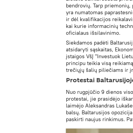
bendrovių. Tarp priemonių, 
yra numatomas paprastesnis
ir dėl kvalifikacijos reikal
kai kurie informacinių techn
oficialaus išsilavinimo.
Siekdamos padėti Baltarusi
atsidaryti sąskaitas, Ekonom
įstaigos VšĮ "Investuok Lietu
principu teikia visą reikia
trečiųjų šalių piliečiams i
Protestai Baltarusijoj
Nuo rugpjūčio 9 dienos visoj
protestai, jie prasidėjo iška
laimėjo Aleksandras Lukaše
balsų. Baltarusijos opozicija
paskirti naujus rinkimus. Pa