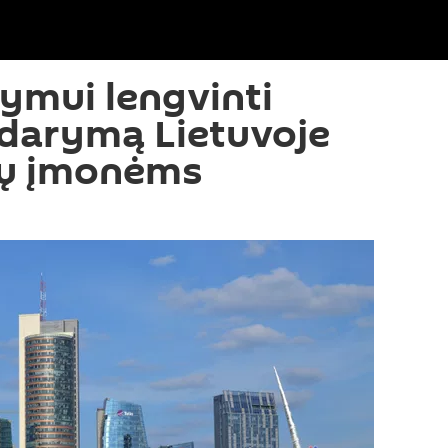
lymui lengvinti
idarymą Lietuvoje
lių įmonėms