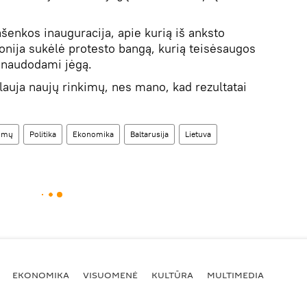
šenkos inauguracija, apie kurią iš anksto
nija sukėlė protesto bangą, kurią teisėsaugos
anaudodami jėgą.
kalauja naujų rinkimų, nes mano, kad rezultatai
kimų
Politika
Ekonomika
Baltarusija
Lietuva
EKONOMIKA
VISUOMENĖ
KULTŪRA
MULTIMEDIA