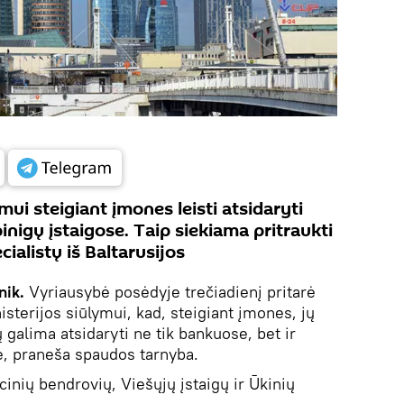
mui steigiant įmones leisti atsidaryti
pinigų įstaigose. Taip siekiama pritraukti
ialistų iš Baltarusijos
nik.
Vyriausybė posėdyje trečiadienį pritarė
sterijos siūlymui, kad, steigiant įmones, jų
galima atsidaryti ne tik bankuose, bet ir
se, praneša spaudos tarnyba.
cinių bendrovių, Viešųjų įstaigų ir Ūkinių