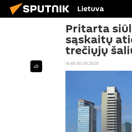
Lietuva
Pritarta siū
sąskaitų at
trečiųjų ša
14:49 30.09.2020