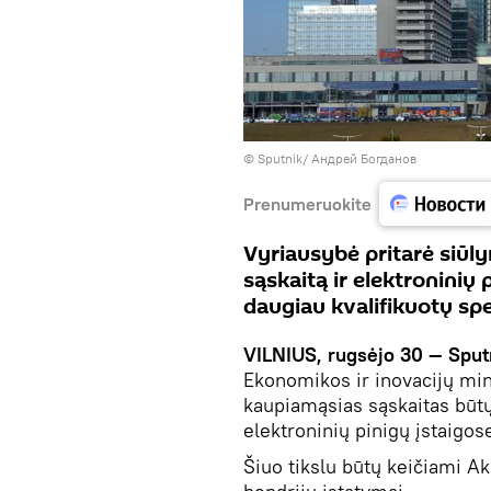
© Sputnik/ Андрей Богданов
Prenumeruokite
Vyriausybė pritarė siūly
sąskaitą ir elektroninių 
daugiau kvalifikuotų spec
VILNIUS, rugsėjo 30 — Sput
Ekonomikos ir inovacijų mini
kaupiamąsias sąskaitas būtų 
elektroninių pinigų įstaigo
Šiuo tikslu būtų keičiami Ak