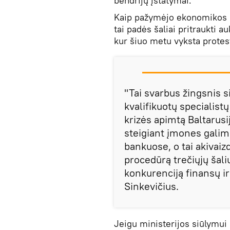
bendrijų įstatymai.
Kaip pažymėjo ekonomikos ir
tai padės šaliai pritraukti au
kur šiuo metu vyksta protest
"Tai svarbus žingsnis si
kvalifikuotų specialistų 
krizės apimtą Baltarus
steigiant įmones galima
bankuose, o tai akivai
procedūrą trečiųjų šali
konkurenciją finansų ir
Sinkevičius.
Jeigu ministerijos siūlymui 