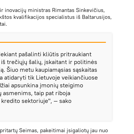
 inovacijų ministras Rimantas Sinkevičius,
kštos kvalifikacijos specialistus iš Baltarusijos,
ai.
ekiant pašalinti kliūtis pritraukiant
iš trečiųjų šalių, įskaitant ir politinės
iją. Šiuo metu kaupiamąsias sąskaitas
 atidaryti tik Lietuvoje veikiančiuose
zdžiai apsunkina įmonių steigimo
ų asmenims, taip pat riboja
 kredito sektoriuje", — sako
pritartų Seimas, pakeitimai įsigaliotų jau nuo