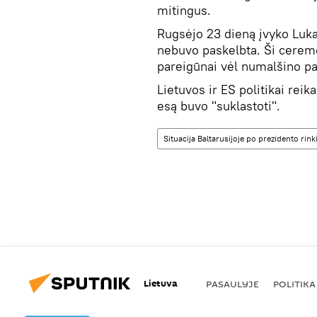
mitingus.
Rugsėjo 23 dieną įvyko Luka
nebuvo paskelbta. Ši ceremo
pareigūnai vėl numalšino p
Lietuvos ir ES politikai rei
esą buvo "suklastoti".
Situacija Baltarusijoje po prezidento rin
Lietuva
PASAULYJE
POLITIKA