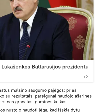
o Lukašenkos Baltarusijos prezidentu
estus malšino saugumo pajėgos: prieš
ko su rezultatais, pareigūnai naudojo ašarines
arsines granatas, gumines kulkas.
jos nustojo naudoti jėgą, kad išsklaidytų