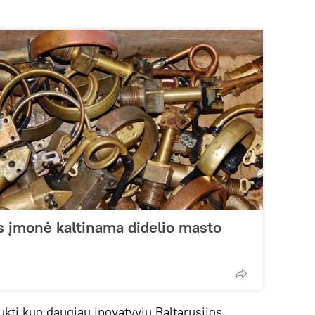
os įmonė kaltinama didelio masto
ukti kuo daugiau inovatyvių Baltarusijos