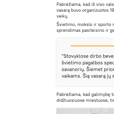
Pabrėžiama, kad iš viso val
vasarą buvo organizuotos 19
vaikų.
Švietimo, mokslo ir sporto 
sprendimas pasiteisino ir g
"Stovyklose dirbo beve
švietimo pagalbos speci
savanorių. Šiemet priori
vaikams. Šią vasarą jų 
Pabrėžiama, kad galimybę turi
didžiuosiuose miestuose, t