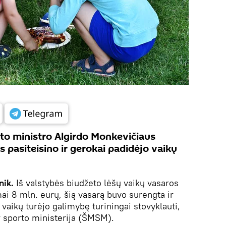
rto ministro Algirdo Monkevičiaus
 pasiteisino ir gerokai padidėjo vaikų
nik.
Iš valstybės biudžeto lėšų vaikų vasaros
i 8 mln. eurų, šią vasarą buvo surengta ir
 vaikų turėjo galimybę turiningai stovyklauti,
 sporto ministerija (ŠMSM).