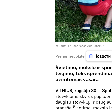
© Sputnik / Владислав Адамовский
Prenumeruokite
Švietimo, mokslo ir spo
teigimu, toks sprendimas
užimtumas vasarą
VILNIUS, rugsėjo 30 — Sput
stovykloms skyrus papildoma
daugiau stovyklų, ir daugiau
praneša Švietimo, mokslo ir