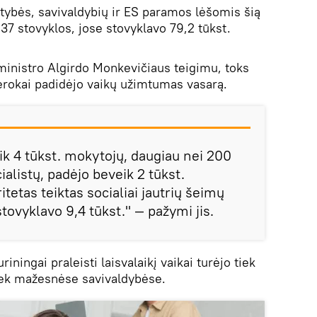
stybės, savivaldybių ir ES paramos lėšomis šią
37 stovyklos, jose stovyklavo 79,2 tūkst.
ministro Algirdo Monkevičiaus teigimu, toks
erokai padidėjo vaikų užimtumas vasarą.
ik 4 tūkst. mokytojų, daugiau nei 200
alistų, padėjo beveik 2 tūkst.
tetas teiktas socialiai jautrių šeimų
stovyklavo 9,4 tūkst." — pažymi jis.
ningai praleisti laisvalaikį vaikai turėjo tiek
iek mažesnėse savivaldybėse.