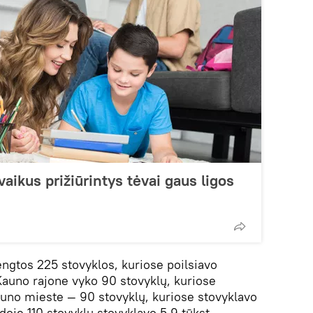
vaikus prižiūrintys tėvai gaus ligos
ngtos 225 stovyklos, kuriose poilsiavo
 Kauno rajone vyko 90 stovyklų, kuriose
Kauno mieste — 90 stovyklų, kuriose stovyklavo
ėdoje 110 stovyklų stovyklavo 5,9 tūkst.