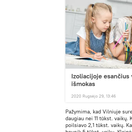
Izoliacijoje esančius 
išmokas
2020 Rugsėjo 29, 13:46
Pažymima, kad Vilniuje sure
daugiau nei 11 tūkst. vaikų.
poilsiavo 2,1 tūkst. vaikų. 
beveik 5 tūkst. vaikų. Klaip