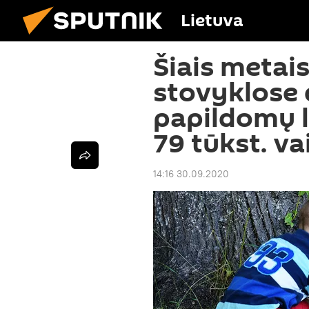
Lietuva
Šiais metai
stovyklose 
papildomų l
79 tūkst. va
14:16 30.09.2020