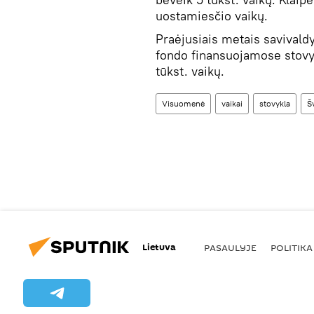
uostamiesčio vaikų.
Praėjusiais metais savivaldy
fondo finansuojamose stovy
tūkst. vaikų.
Visuomenė
vaikai
stovykla
Š
Lietuva
PASAULYJE
POLITIKA