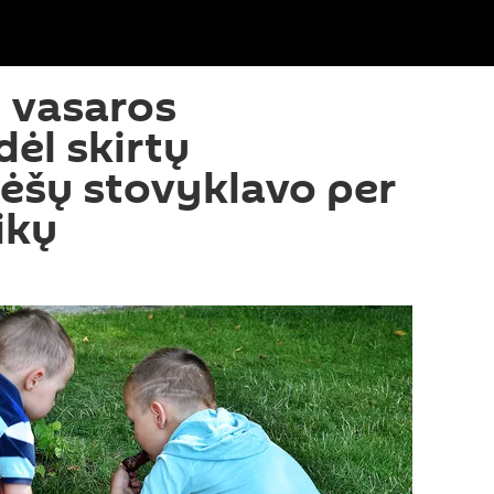
s vasaros
dėl skirtų
ėšų stovyklavo per
ikų