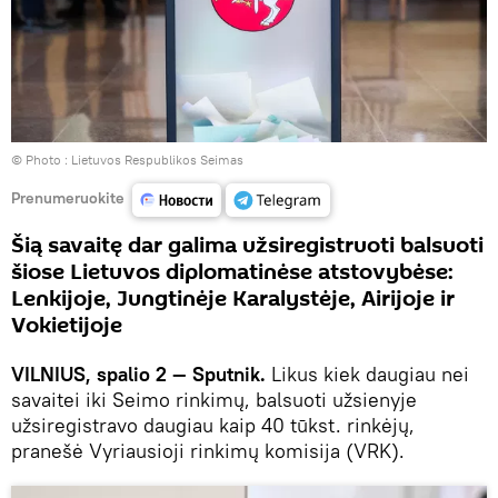
© Photo :
Lietuvos Respublikos Seimas
Prenumeruokite
Šią savaitę dar galima užsiregistruoti balsuoti
šiose Lietuvos diplomatinėse atstovybėse:
Lenkijoje, Jungtinėje Karalystėje, Airijoje ir
Vokietijoje
VILNIUS, spalio 2 — Sputnik.
Likus kiek daugiau nei
savaitei iki Seimo rinkimų, balsuoti užsienyje
užsiregistravo daugiau kaip 40 tūkst. rinkėjų,
pranešė Vyriausioji rinkimų komisija (VRK).