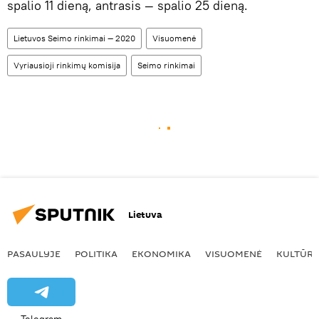
spalio 11 dieną, antrasis — spalio 25 dieną.
Lietuvos Seimo rinkimai — 2020
Visuomenė
Vyriausioji rinkimų komisija
Seimo rinkimai
Lietuva
PASAULYJE
POLITIKA
EKONOMIKA
VISUOMENĖ
KULTŪR