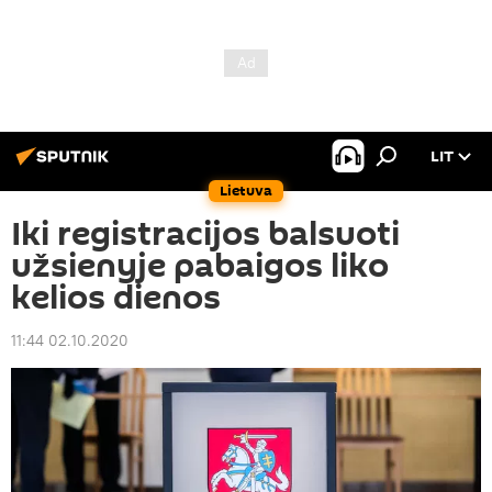
LIT
Lietuva
Iki registracijos balsuoti
užsienyje pabaigos liko
kelios dienos
11:44 02.10.2020