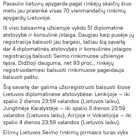
Pasaulio lietuvių apygarda pagal rinkėjų skaičių šiuo
metu jau pralenkė visas 70 vienmandačių rinkimų
apygardų Lietuvoje.
Iš viso balsavimą užsienyje vykdo 51 diplomatinė
atstovybė ir konsulinė įstaiga. Daugiau kaip pusėje jų
registracija balsuoti jau baigėsi, tačiau šią savaitę
dar 4 diplomatinės atstovybės ir konsulinės įstaigos
registraciją balsuoti Seimo rinkimuose užsienyje
tęsia. Didžioji dauguma, net 93 proc., rinkėjų
registruodamiesi balsuoti rinkimuose pageidauja
balsuoti paštu.
Šią savaitę dar galima užsiregistruoti balsuoti šiose
Lietuvos diplomatinėse atstovybėse: Lenkijoje — iki
spalio 2 dienos 23:59 valandos (Lietuvos laiku),
Jungtinėje Karalystėje — iki spalio 3 dienos 23:59
valandos (Lietuvos laiku), Airijoje ir Vokietijoje — iki
spalio 4 dienos 23:59 valandos (Lietuvos laiku).
Eilinių Lietuvos Seimo rinkimų pirmasis turas vyks