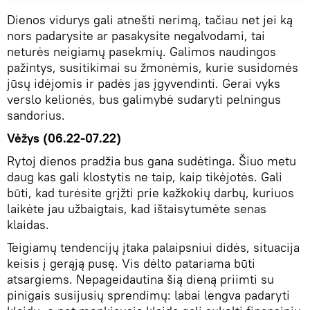
Dienos vidurys gali atnešti nerimą, tačiau net jei ką
nors padarysite ar pasakysite negalvodami, tai
neturės neigiamų pasekmių. Galimos naudingos
pažintys, susitikimai su žmonėmis, kurie susidomės
jūsų idėjomis ir padės jas įgyvendinti. Gerai vyks
verslo kelionės, bus galimybė sudaryti pelningus
sandorius.
Vėžys (06.22-07.22)
Rytoj dienos pradžia bus gana sudėtinga. Šiuo metu
daug kas gali klostytis ne taip, kaip tikėjotės. Gali
būti, kad turėsite grįžti prie kažkokių darbų, kuriuos
laikėte jau užbaigtais, kad ištaisytumėte senas
klaidas.
Teigiamų tendencijų įtaka palaipsniui didės, situacija
keisis į gerąją pusę. Vis dėlto patariama būti
atsargiems. Nepageidautina šią dieną priimti su
pinigais susijusių sprendimų: labai lengva padaryti