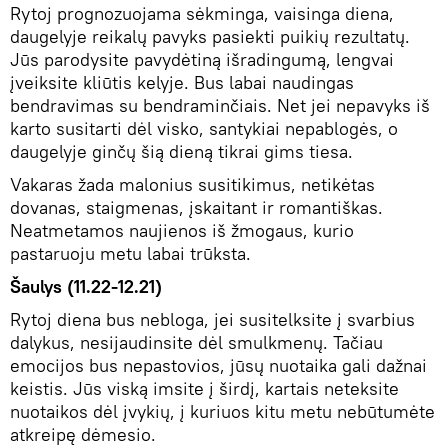
Rytoj prognozuojama sėkminga, vaisinga diena,
daugelyje reikalų pavyks pasiekti puikių rezultatų.
Jūs parodysite pavydėtiną išradingumą, lengvai
įveiksite kliūtis kelyje. Bus labai naudingas
bendravimas su bendraminčiais. Net jei nepavyks iš
karto susitarti dėl visko, santykiai nepablogės, o
daugelyje ginčų šią dieną tikrai gims tiesa.
Vakaras žada malonius susitikimus, netikėtas
dovanas, staigmenas, įskaitant ir romantiškas.
Neatmetamos naujienos iš žmogaus, kurio
pastaruoju metu labai trūksta.
Šaulys (11.22-12.21)
Rytoj diena bus nebloga, jei susitelksite į svarbius
dalykus, nesijaudinsite dėl smulkmenų. Tačiau
emocijos bus nepastovios, jūsų nuotaika gali dažnai
keistis. Jūs viską imsite į širdį, kartais neteksite
nuotaikos dėl įvykių, į kuriuos kitu metu nebūtumėte
atkreipę dėmesio.