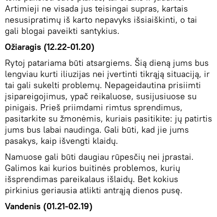
Artimieji ne visada jus teisingai supras, kartais
nesusipratimų iš karto nepavyks išsiaiškinti, o tai
gali blogai paveikti santykius.
Ožiaragis (12.22-01.20)
Rytoj patariama būti atsargiems. Šią dieną jums bus
lengviau kurti iliuzijas nei įvertinti tikrąją situaciją, ir
tai gali sukelti problemų. Nepageidautina prisiimti
įsipareigojimus, ypač reikaluose, susijusiuose su
pinigais. Prieš priimdami rimtus sprendimus,
pasitarkite su žmonėmis, kuriais pasitikite: jų patirtis
jums bus labai naudinga. Gali būti, kad jie jums
pasakys, kaip išvengti klaidų.
Namuose gali būti daugiau rūpesčių nei įprastai.
Galimos kai kurios buitinės problemos, kurių
išsprendimas pareikalaus išlaidų. Bet kokius
pirkinius geriausia atlikti antrąją dienos pusę.
Vandenis (01.21-02.19)