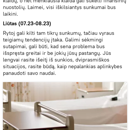
klaidų, o net menkiausia klaida gali sukelti finansinių
nuostolių. Laimei, visi iškilsiantys sunkumai bus
laikini.
Liūtas (07.23-08.23)
Rytoj gali kilti tam tikrų sunkumų, tačiau vyraus
teigiamų tendencijų įtaka. Galimi sėkmingi
sutapimai, gali būti, kad sena problema bus
išspręsta greitai ir be jokių jūsų pastangų. Jūs
lengvai rasite išeitį iš sunkios, dviprasmiškos
situacijos, rasite būdą, kaip nepalankias aplinkybes
panaudoti savo naudai.