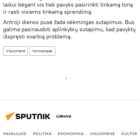
laikui bėgant vis tiek pavyks pasirinkti tinkamą toną
ir rasti visiems tinkamą sprendimą.
Antroji dienos pusė žada sėkmingas sutapimus. Bus
galima pasinaudoti aplinkybių sutapimu, kad pavyktų
išspręsti svarbią problemą.
Visuomenė
horoskopas
Lietuva
PASAULYJE
POLITIKA
EKONOMIKA
VISUOMENĖ
KULTŪR