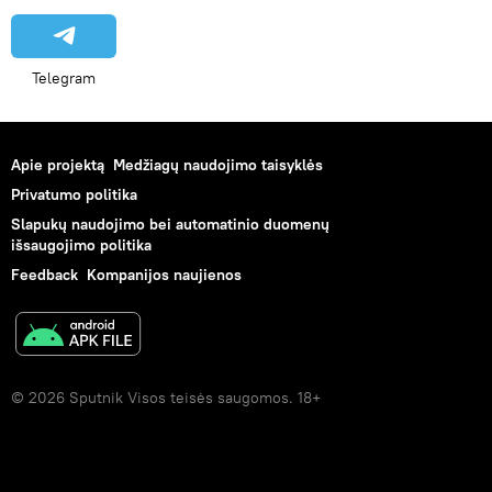
Telegram
Apie projektą
Medžiagų naudojimo taisyklės
Privatumo politika
Slapukų naudojimo bei automatinio duomenų
išsaugojimo politika
Feedback
Kompanijos naujienos
© 2026 Sputnik Visos teisės saugomos. 18+