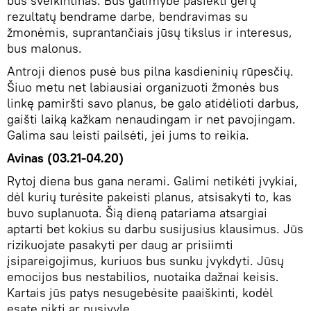
bus sveikintinas. Bus galimybė pasiekti gerų
rezultatų bendrame darbe, bendravimas su
žmonėmis, suprantančiais jūsų tikslus ir interesus,
bus malonus.
Antroji dienos pusė bus pilna kasdieninių rūpesčių.
Šiuo metu net labiausiai organizuoti žmonės bus
linkę pamiršti savo planus, be galo atidėlioti darbus,
gaišti laiką kažkam nenaudingam ir net pavojingam.
Galima sau leisti pailsėti, jei jums to reikia.
Avinas (03.21-04.20)
Rytoj diena bus gana nerami. Galimi netikėti įvykiai,
dėl kurių turėsite pakeisti planus, atsisakyti to, kas
buvo suplanuota. Šią dieną patariama atsargiai
aptarti bet kokius su darbu susijusius klausimus. Jūs
rizikuojate pasakyti per daug ar prisiimti
įsipareigojimus, kuriuos bus sunku įvykdyti. Jūsų
emocijos bus nestabilios, nuotaika dažnai keisis.
Kartais jūs patys nesugebėsite paaiškinti, kodėl
esate pikti ar nusivylę.