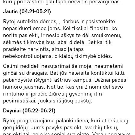
kurių priežastimi gali tapti nervinis pervargimas.
Jautis (04.21-05.21)
Rytoj sutelkite dėmesį į darbus ir pasistenkite
nepasiduoti emocijoms. Kol tiksliai žinosite, ko
norite pasiekti, ir nesiblaškysite dėl smulkmenų,
sėkmės tikimybė bus labai didelė. Bet kai tik
pradėsite nervintis, situacija taps
nebekontroliuojama, o klaidų tikimybė didės.
Galimi nedideli nesutarimai šeimoje, neatmetami
ginčai su draugais. Bet jūs neleisite konfliktui kilti,
pabandysite išlyginti aštrius kampus. Dažnai padės
humoro jausmas. Net tie, kas yra žinomi dėl savo
rimtumo ir įpročio žiūrėti į gyvenimą itin
pesimistiškai, juoksis iš jūsų pokštų.
Dvyniai (05.22-06.21)
Rytoj prognozuojama palanki diena, kuri atneš daug
gerų idėjų. Jums pavyks pasiekti svarbių tikslų,
pasiekti tai, apie ką seniai svajojote. Vargu ar pavyks