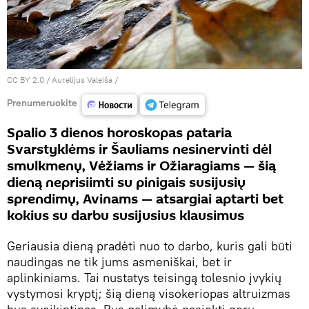
CC BY 2.0
/
Aurelijus Valeiša
/
Prenumeruokite
Spalio 3 dienos horoskopas pataria
Svarstyklėms ir Šauliams nesinervinti dėl
smulkmenų, Vėžiams ir Ožiaragiams — šią
dieną neprisiimti su pinigais susijusių
sprendimų, Avinams — atsargiai aptarti bet
kokius su darbu susijusius klausimus
Geriausia dieną pradėti nuo to darbo, kuris gali būti
naudingas ne tik jums asmeniškai, bet ir
aplinkiniams. Tai nustatys teisingą tolesnio įvykių
vystymosi kryptį; šią dieną visokeriopas altruizmas