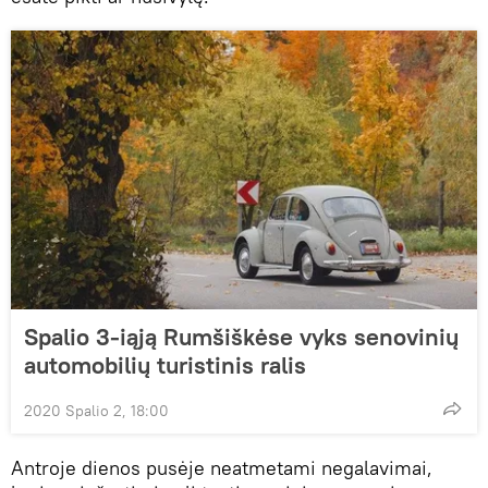
Spalio 3-iąją Rumšiškėse vyks senovinių
automobilių turistinis ralis
2020 Spalio 2, 18:00
Antroje dienos pusėje neatmetami negalavimai,