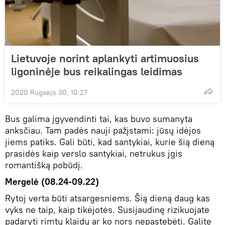
Lietuvoje norint aplankyti artimuosius
ligoninėje bus reikalingas leidimas
2020 Rugsėjo 30, 10:27
Bus galima įgyvendinti tai, kas buvo sumanyta
anksčiau. Tam padės nauji pažįstami: jūsų idėjos
jiems patiks. Gali būti, kad santykiai, kurie šią dieną
prasidės kaip verslo santykiai, netrukus įgis
romantišką pobūdį.
Mergelė (08.24-09.22)
Rytoj verta būti atsargesniems. Šią dieną daug kas
vyks ne taip, kaip tikėjotės. Susijaudinę rizikuojate
padaryti rimtų klaidų ar ko nors nepastebėti. Galite