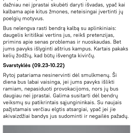
dažniau nei įprastai skubėti daryti išvadas, ypač kai
kalbama apie kitus žmones, neteisingai įvertinti jų
poelgių motyvus.
Bus nelengva rasti bendrą kalbą su aplinkiniais:
daugelis kritiškai vertins jus, reikš pretenzijas,
primins apie senas problemas ir nuoskaudas. Bet
jums pavyks išlyginti aštrius kampus. Kartais pakaks
kelių žodžių, kad būtų išvengta kivirčų.
Svarstyklės (09.23-10.22)
Rytoj patariama nesinervinti dėl smulkmenų. Ši
diena bus labai vaisinga, jei jums pavyks išlikti
ramiam, nepasiduoti provokacijoms, nors jų bus
daugiau nei įprastai. Galima susitarti dėl bendrų
veiksmų su patikrintais sąjungininkais. Su naujais
pažįstamais verčiau elgtis atsargiai, ypač jei jie
akivaizdžiai bandys jus sudominti ir negailės pažadų.