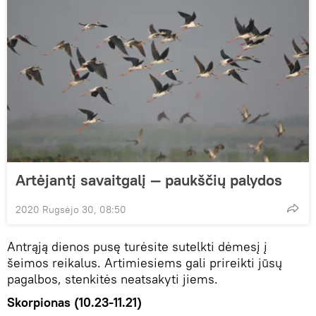
Artėjantį savaitgalį — paukščių palydos
2020 Rugsėjo 30, 08:50
Antrąją dienos pusę turėsite sutelkti dėmesį į
šeimos reikalus. Artimiesiems gali prireikti jūsų
pagalbos, stenkitės neatsakyti jiems.
Skorpionas (10.23-11.21)