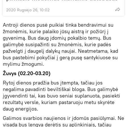
2020 Rugsėjo 26, 10:02
Antroji dienos pusė puikiai tinka bendravimui su
žmonėmis, kurie palaiko jūsų aistrą ir požiūrį į
gyvenimą. Bus daug įdomių pokalbio temų. Bus
galimybė susipažinti su žmonėmis, kurie padės
pažvelgti į daugelį dalykų naujai. Neatmetama, kad
bus pastebimi pokyčiai į gerą pusę santykiuose su
mylimu žmogumi.
Žuvys (02.20-03.20)
Rytoj dienos pradžia bus įtempta, tačiau jos
negalima pavadinti beviltiškai bloga. Bus galimybė
įgyvendinti tai, kas buvo seniai suplanuota, pasiekti
rezultatų versle, kuriam pastaruoju metu skyrėte
daug energijos.
Galimos svarbios naujienos ir įdomūs pasiūlymai. Ne
visada bus lengva derėtis su aplinkiniais, tačiau