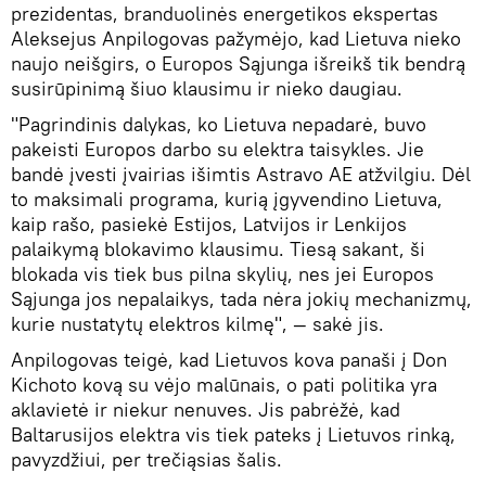
prezidentas, branduolinės energetikos ekspertas
Aleksejus Anpilogovas pažymėjo, kad Lietuva nieko
naujo neišgirs, o Europos Sąjunga išreikš tik bendrą
susirūpinimą šiuo klausimu ir nieko daugiau.
"Pagrindinis dalykas, ko Lietuva nepadarė, buvo
pakeisti Europos darbo su elektra taisykles. Jie
bandė įvesti įvairias išimtis Astravo AE atžvilgiu. Dėl
to maksimali programa, kurią įgyvendino Lietuva,
kaip rašo, pasiekė Estijos, Latvijos ir Lenkijos
palaikymą blokavimo klausimu. Tiesą sakant, ši
blokada vis tiek bus pilna skylių, nes jei Europos
Sąjunga jos nepalaikys, tada nėra jokių mechanizmų,
kurie nustatytų elektros kilmę", — sakė jis.
Anpilogovas teigė, kad Lietuvos kova panaši į Don
Kichoto kovą su vėjo malūnais, o pati politika yra
aklavietė ir niekur nenuves. Jis pabrėžė, kad
Baltarusijos elektra vis tiek pateks į Lietuvos rinką,
pavyzdžiui, per trečiąsias šalis.