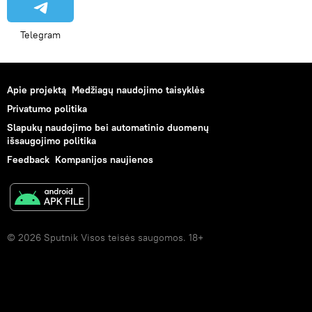
Telegram
Apie projektą
Medžiagų naudojimo taisyklės
Privatumo politika
Slapukų naudojimo bei automatinio duomenų
išsaugojimo politika
Feedback
Kompanijos naujienos
© 2026 Sputnik Visos teisės saugomos. 18+