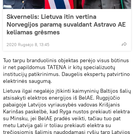
Skvernelis: Lietuva itin vertina
Norvegijos paramą suvaldant Astravo AE
keliamas grėsmes
2020 Rugsėjo 8, 13:45
Tuo tarpu branduolinis objektas perėjo visus būtinus
ir net papildomus TATENA ir kitų specializuotų
institucijų patikrinimus. Daugelis ekspertų patvirtino
elektrinės saugumą.
Lietuva ilgai negalėjo įtikinti kaimyninių Baltijos šalių
atsisakyti elektros energijos iš BelAE. Rugpjūčio
pabaigoje Latvijos vyriausybės vadovas Krišjanis
Karinšas paskelbė, kad Ryga nustos prekiauti elektra
su Minsku, jei BelAE pradės veikti, tačiau tuo pat
metu Latvija gali ir toliau prekiauti elektra su
trečiosiomis šalimis naudodamasi ryšiu tarp Latvijos