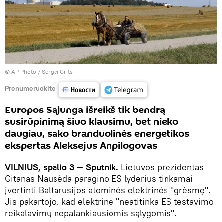
© AP Photo / Sergei Grits
Prenumeruokite
Europos Sąjunga išreikš tik bendrą
susirūpinimą šiuo klausimu, bet nieko
daugiau, sako branduolinės energetikos
ekspertas Aleksejus Anpilogovas
VILNIUS, spalio 3 — Sputnik.
Lietuvos prezidentas
Gitanas Nausėda paragino ES lyderius tinkamai
įvertinti Baltarusijos atominės elektrinės "grėsmę".
Jis pakartojo, kad elektrinė "neatitinka ES testavimo
reikalavimų nepalankiausiomis sąlygomis".