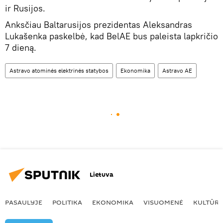
ir Rusijos.
Anksčiau Baltarusijos prezidentas Aleksandras
Lukašenka paskelbė, kad BelAE bus paleista lapkričio
7 dieną.
Astravo atominės elektrinės statybos
Ekonomika
Astravo AE
Lietuva
PASAULYJE
POLITIKA
EKONOMIKA
VISUOMENĖ
KULTŪR