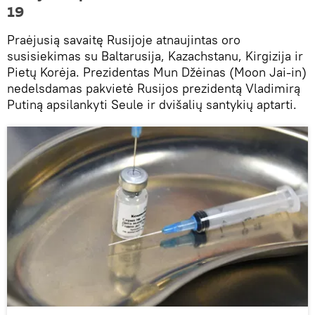
19
Praėjusią savaitę Rusijoje atnaujintas oro
susisiekimas su Baltarusija, Kazachstanu, Kirgizija ir
Pietų Korėja. Prezidentas Mun Džėinas (Moon Jai-in)
nedelsdamas pakvietė Rusijos prezidentą Vladimirą
Putiną apsilankyti Seule ir dvišalių santykių aptarti.