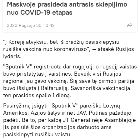
Maskvoje prasideda antrasis skiepijimo
nuo COVID-19 etapas
2020 Rugsėjo 30, 10:42
"Į Korėją atvyksiu, bet iš pradžių pasiskiepysiu
rusiška vakcina nuo koronaviruso", — atsakė Rusijos
lyderis.
"Sputnik V" registruota dar rugpjūtį, o rugsėjį vaistas
buvo pristatytas į vaistines. Beveik visi Rusijos
regionai jau gavo vakciną. Šią savaitę pirmoji partija
buvo išsiųsta į Baltarusiją. Savanoriška vakcinacija
ten prasidės spalio 1 dieną.
Pasiryžimą įsigyti "Sputnik V" pareiškė Lotynų
Amerikos, Azijos šalys ir net JAV. Putinas pažadėjo
padėti. Be to, per kalbą JT Generalinėje Asamblėjoje
jis pasiūlė šios organizacijos darbuotojams
pasiskiepyti rusišku vaistu.