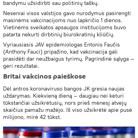
bandymu užsidirbti sau politinių taškų.
Neseniai visos valstijos gavo nurodymus pasirengti
masinėms vakcinacijoms nuo lapkričio 1 dienos.
Vietinėms sveikatos apsaugos institucijoms buvo
patarta nekurti dirbtinių biurokratinių kliūčių.
Vyriausiasis JAV epidemiologas Entonis Faučis
(Anthony Fauci) pripažino, kad vakcinacija gali
prasidėti dar neužbaigus tyrimų. Pagrindinė sąlyga —
geri rezultatai.
Britai vakcinos paieškose
Dėl antros koronaviruso bangos JK gresia naujas
uždarymas. Kiekvieną dieną — daugiau nei keturi
tūkstančiai užsikrėtusių, nors prieš mėnesį atvejų
skaičius pamažu mažėjo. Iš viso užsikrėtė apie pusė
milijono, mirė 42 tūkst.