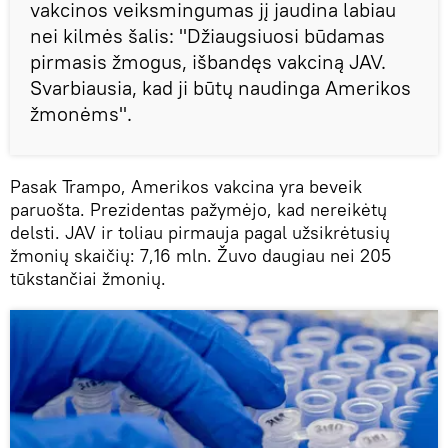
vakcinos veiksmingumas jį jaudina labiau
nei kilmės šalis: "Džiaugsiuosi būdamas
pirmasis žmogus, išbandęs vakciną JAV.
Svarbiausia, kad ji būtų naudinga Amerikos
žmonėms".
Pasak Trampo, Amerikos vakcina yra beveik
paruošta. Prezidentas pažymėjo, kad nereikėtų
delsti. JAV ir toliau pirmauja pagal užsikrėtusių
žmonių skaičių: 7,16 mln. Žuvo daugiau nei 205
tūkstančiai žmonių.