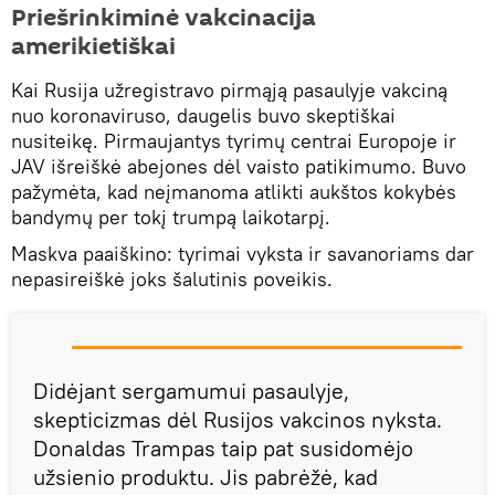
Priešrinkiminė vakcinacija
amerikietiškai
Kai Rusija užregistravo pirmąją pasaulyje vakciną
nuo koronaviruso, daugelis buvo skeptiškai
nusiteikę. Pirmaujantys tyrimų centrai Europoje ir
JAV išreiškė abejones dėl vaisto patikimumo. Buvo
pažymėta, kad neįmanoma atlikti aukštos kokybės
bandymų per tokį trumpą laikotarpį.
Maskva paaiškino: tyrimai vyksta ir savanoriams dar
nepasireiškė joks šalutinis poveikis.
Didėjant sergamumui pasaulyje,
skepticizmas dėl Rusijos vakcinos nyksta.
Donaldas Trampas taip pat susidomėjo
užsienio produktu. Jis pabrėžė, kad