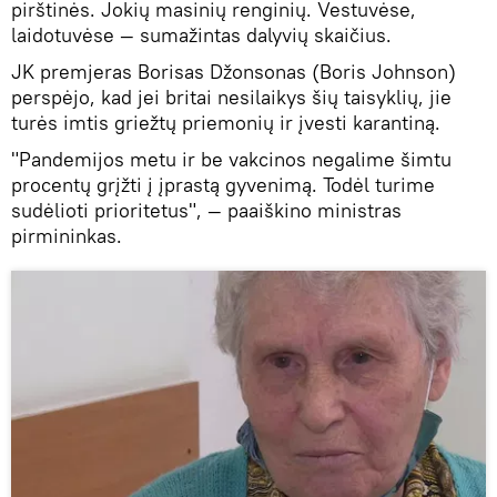
pirštinės. Jokių masinių renginių. Vestuvėse,
laidotuvėse — sumažintas dalyvių skaičius.
JK premjeras Borisas Džonsonas (Boris Johnson)
perspėjo, kad jei britai nesilaikys šių taisyklių, jie
turės imtis griežtų priemonių ir įvesti karantiną.
"Pandemijos metu ir be vakcinos negalime šimtu
procentų grįžti į įprastą gyvenimą. Todėl turime
sudėlioti prioritetus", — paaiškino ministras
pirmininkas.