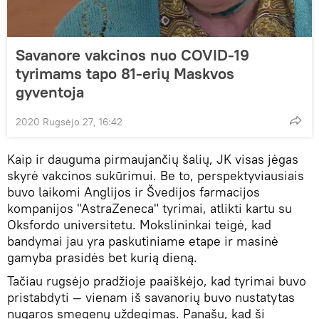
Savanore vakcinos nuo COVID-19
tyrimams tapo 81-erių Maskvos
gyventoja
2020 Rugsėjo 27, 16:42
Kaip ir dauguma pirmaujančių šalių, JK visas jėgas
skyrė vakcinos sukūrimui. Be to, perspektyviausiais
buvo laikomi Anglijos ir Švedijos farmacijos
kompanijos "AstraZeneca" tyrimai, atlikti kartu su
Oksfordo universitetu. Mokslininkai teigė, kad
bandymai jau yra paskutiniame etape ir masinė
gamyba prasidės bet kurią dieną.
Tačiau rugsėjo pradžioje paaiškėjo, kad tyrimai buvo
pristabdyti — vienam iš savanorių buvo nustatytas
nugaros smegenų uždegimas. Panašu, kad ši