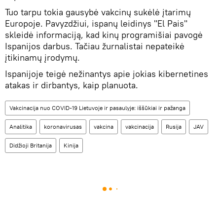
Tuo tarpu tokia gausybė vakcinų sukėlė įtarimų
Europoje. Pavyzdžiui, ispanų leidinys "El Pais"
skleidė informaciją, kad kinų programišiai pavogė
Ispanijos darbus. Tačiau žurnalistai nepateikė
įtikinamų įrodymų.
Ispanijoje teigė nežinantys apie jokias kibernetines
atakas ir dirbantys, kaip planuota.
Vakcinacija nuo COVID-19 Lietuvoje ir pasaulyje: iššūkiai ir pažanga
Analitika
koronavirusas
vakcina
vakcinacija
Rusija
JAV
Didžioji Britanija
Kinija