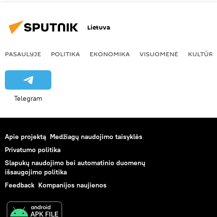
Lietuva
PASAULYJE
POLITIKA
EKONOMIKA
VISUOMENĖ
KULTŪR
Telegram
Apie projektą
Medžiagų naudojimo taisyklės
Privatumo politika
Slapukų naudojimo bei automatinio duomenų
išsaugojimo politika
Feedback
Kompanijos naujienos