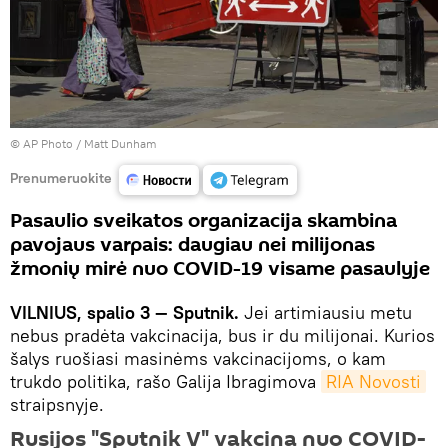
© AP Photo / Matt Dunham
Prenumeruokite
Pasaulio sveikatos organizacija skambina
pavojaus varpais: daugiau nei milijonas
žmonių mirė nuo COVID-19 visame pasaulyje
VILNIUS, spalio 3 — Sputnik.
Jei artimiausiu metu
nebus pradėta vakcinacija, bus ir du milijonai. Kurios
šalys ruošiasi masinėms vakcinacijoms, o kam
trukdo politika, rašo Galija Ibragimova
RIA Novosti
straipsnyje.
Rusijos "Sputnik V" vakcina nuo COVID-