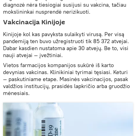
diagnozė nėra tiesiogiai susijusi su vakcina, tačiau
mokslininkai nusprendė nerizikuoti.
Vakcinacija Kinijoje
Kinijoje kol kas pavyksta sulaikyti virusą. Per visą
pandemiją ten buvo užregistruoti tik 85 372 atvejai.
Dabar kasdien nustatoma apie 30 atvejų. Be to, visi
nauji atvejai — įvežtiniai.
Vietos farmacijos kompanijos sukūrė iš karto
devynias vakcinas. Klinikiniai tyrimai tęsiasi. Keturi
— paskutiniame etape. Masinės vakcinacijos, pasak
valdžios institucijų, prasidės lapkričio arba gruodžio
mėnesiais.