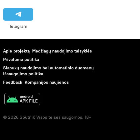
Telegram
Apie projektą
Medžiagų naudojimo taisyklės
Privatumo politika
Slapukų naudojimo bei automatinio duomenų
išsaugojimo politika
Feedback
Kompanijos naujienos
© 2026 Sputnik Visos teisės saugomos. 18+