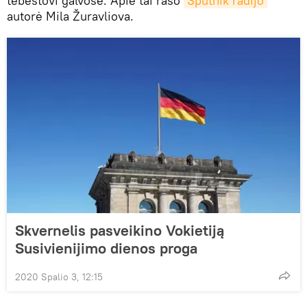
tebestovi galvose. Apie tai rašo
Sputnik radijo
autorė Mila Žuravliova.
Skvernelis pasveikino Vokietiją
Susivienijimo dienos proga
2020 Spalio 3, 12:15