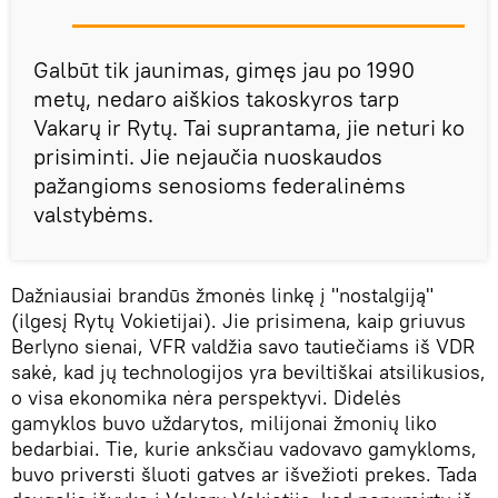
Galbūt tik jaunimas, gimęs jau po 1990
metų, nedaro aiškios takoskyros tarp
Vakarų ir Rytų. Tai suprantama, jie neturi ko
prisiminti. Jie nejaučia nuoskaudos
pažangioms senosioms federalinėms
valstybėms.
Dažniausiai brandūs žmonės linkę į "nostalgiją"
(ilgesį Rytų Vokietijai). Jie prisimena, kaip griuvus
Berlyno sienai, VFR valdžia savo tautiečiams iš VDR
sakė, kad jų technologijos yra beviltiškai atsilikusios,
o visa ekonomika nėra perspektyvi. Didelės
gamyklos buvo uždarytos, milijonai žmonių liko
bedarbiai. Tie, kurie anksčiau vadovavo gamykloms,
buvo priversti šluoti gatves ar išvežioti prekes. Tada