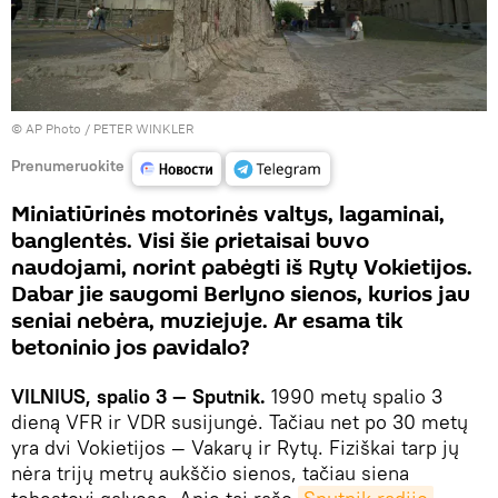
© AP Photo / PETER WINKLER
Prenumeruokite
Miniatiūrinės motorinės valtys, lagaminai,
banglentės. Visi šie prietaisai buvo
naudojami, norint pabėgti iš Rytų Vokietijos.
Dabar jie saugomi Berlyno sienos, kurios jau
seniai nebėra, muziejuje. Ar esama tik
betoninio jos pavidalo?
VILNIUS, spalio 3 — Sputnik.
1990 metų spalio 3
dieną VFR ir VDR susijungė. Tačiau net po 30 metų
yra dvi Vokietijos — Vakarų ir Rytų. Fiziškai tarp jų
nėra trijų metrų aukščio sienos, tačiau siena