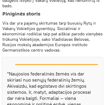
daugelis išvyko į Vakarų Vokietiją, kad nenumirtų iš
bado.
Piniginės storis
Vis dar yra pajamų skirtumas tarp buvusių Rytų ir
Vakarų Vokietijos gyventojų. Socialiniai ir
ekonominiai rodikliai taip pat aiškiai parodo vienybės
trūkumą Vokietijoje, sako Vladislavas Belovas,
Rusijos mokslų akademijos Europos instituto
Germanistikos centro vadovas.
"Naujosios federalinės žemės vis dar
skiriasi nuo senųjų federalinių žemių.
Akivaizdu, kad egzistavo dvi skirtingos
sistemos. Ir, matyt, adaptacijos procesai
dar nėra baigti. Formaliai — viena
ekonominė ir politinė erdvė, vienas