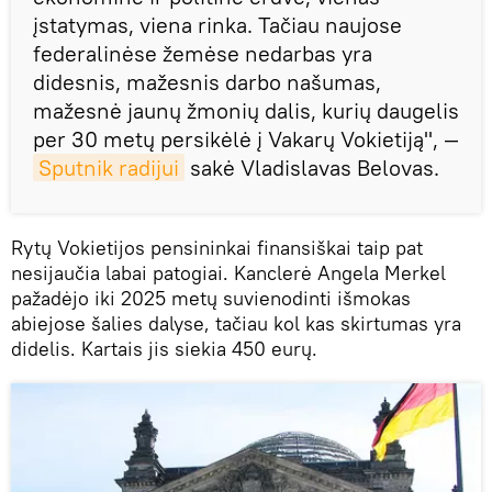
įstatymas, viena rinka. Tačiau naujose
federalinėse žemėse nedarbas yra
didesnis, mažesnis darbo našumas,
mažesnė jaunų žmonių dalis, kurių daugelis
per 30 metų persikėlė į Vakarų Vokietiją", —
Sputnik radijui
sakė Vladislavas Belovas.
Rytų Vokietijos pensininkai finansiškai taip pat
nesijaučia labai patogiai. Kanclerė Angela Merkel
pažadėjo iki 2025 metų suvienodinti išmokas
abiejose šalies dalyse, tačiau kol kas skirtumas yra
didelis. Kartais jis siekia 450 eurų.