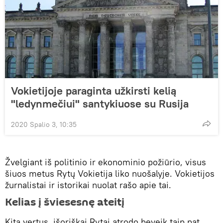
Vokietijoje paraginta užkirsti kelią
"ledynmečiui" santykiuose su Rusija
2020 Spalio 3, 10:35
Žvelgiant iš politinio ir ekonominio požiūrio, visus
šiuos metus Rytų Vokietija liko nuošalyje. Vokietijos
žurnalistai ir istorikai nuolat rašo apie tai.
Kelias į šviesesnę ateitį
Kita vertus, išoriškai Rytai atrodo beveik taip pat