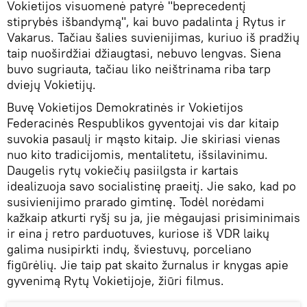
Vokietijos visuomenė patyrė "beprecedentį
stiprybės išbandymą", kai buvo padalinta į Rytus ir
Vakarus. Tačiau šalies suvienijimas, kuriuo iš pradžių
taip nuoširdžiai džiaugtasi, nebuvo lengvas. Siena
buvo sugriauta, tačiau liko neištrinama riba tarp
dviejų Vokietijų.
Buvę Vokietijos Demokratinės ir Vokietijos
Federacinės Respublikos gyventojai vis dar kitaip
suvokia pasaulį ir mąsto kitaip. Jie skiriasi vienas
nuo kito tradicijomis, mentalitetu, išsilavinimu.
Daugelis rytų vokiečių pasiilgsta ir kartais
idealizuoja savo socialistinę praeitį. Jie sako, kad po
susivienijimo prarado gimtinę. Todėl norėdami
kažkaip atkurti ryšį su ja, jie mėgaujasi prisiminimais
ir eina į retro parduotuves, kuriose iš VDR laikų
galima nusipirkti indų, šviestuvų, porceliano
figūrėlių. Jie taip pat skaito žurnalus ir knygas apie
gyvenimą Rytų Vokietijoje, žiūri filmus.