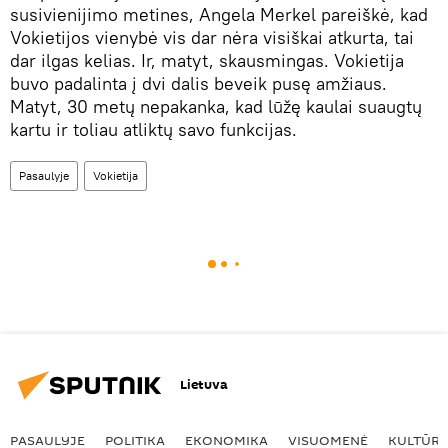
susivienijimo metines, Angela Merkel pareiškė, kad
Vokietijos vienybė vis dar nėra visiškai atkurta, tai
dar ilgas kelias. Ir, matyt, skausmingas. Vokietija
buvo padalinta į dvi dalis beveik pusę amžiaus.
Matyt, 30 metų nepakanka, kad lūžę kaulai suaugtų
kartu ir toliau atliktų savo funkcijas.
Pasaulyje
Vokietija
Lietuva
PASAULYJE
POLITIKA
EKONOMIKA
VISUOMENĖ
KULTŪR