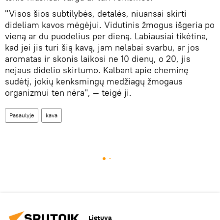
"Visos šios subtilybės, detalės, niuansai skirti
dideliam kavos mėgėjui. Vidutinis žmogus išgeria po
vieną ar du puodelius per dieną. Labiausiai tikėtina,
kad jei jis turi šią kavą, jam nelabai svarbu, ar jos
aromatas ir skonis laikosi ne 10 dienų, o 20, jis
nejaus didelio skirtumo. Kalbant apie cheminę
sudėtį, jokių kenksmingų medžiagų žmogaus
organizmui ten nėra", — teigė ji.
Pasaulyje
kava
Lietuva