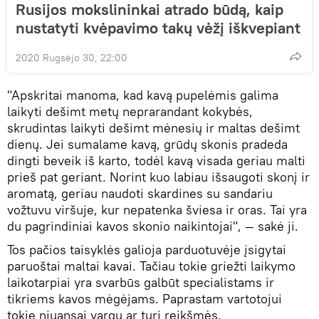
Rusijos mokslininkai atrado būdą, kaip
nustatyti kvėpavimo takų vėžį iškvepiant
2020 Rugsėjo 30, 22:00
"Apskritai manoma, kad kavą pupelėmis galima
laikyti dešimt metų neprarandant kokybės,
skrudintas laikyti dešimt mėnesių ir maltas dešimt
dienų. Jei sumalame kavą, grūdų skonis pradeda
dingti beveik iš karto, todėl kavą visada geriau malti
prieš pat geriant. Norint kuo labiau išsaugoti skonį ir
aromatą, geriau naudoti skardines su sandariu
vožtuvu viršuje, kur nepatenka šviesa ir oras. Tai yra
du pagrindiniai kavos skonio naikintojai", — sakė ji.
Tos pačios taisyklės galioja parduotuvėje įsigytai
paruoštai maltai kavai. Tačiau tokie griežti laikymo
laikotarpiai yra svarbūs galbūt specialistams ir
tikriems kavos mėgėjams. Paprastam vartotojui
tokie niuansai vargu ar turi reikšmės.