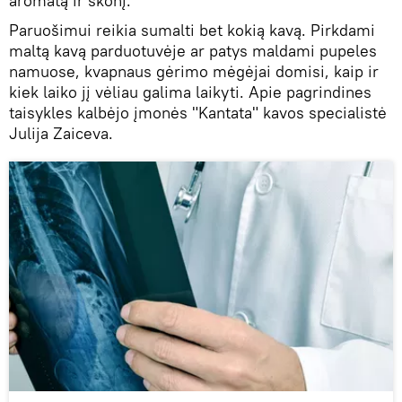
aromatą ir skonį.
Paruošimui reikia sumalti bet kokią kavą. Pirkdami
maltą kavą parduotuvėje ar patys maldami pupeles
namuose, kvapnaus gėrimo mėgėjai domisi, kaip ir
kiek laiko jį vėliau galima laikyti. Apie pagrindines
taisykles kalbėjo įmonės "Kantata" kavos specialistė
Julija Zaiceva.