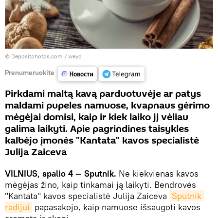
© Depositphotos.com /
weyo
Prenumeruokite
Pirkdami maltą kavą parduotuvėje ar patys
maldami pupeles namuose, kvapnaus gėrimo
mėgėjai domisi, kaip ir kiek laiko jį vėliau
galima laikyti. Apie pagrindines taisykles
kalbėjo įmonės "Kantata" kavos specialistė
Julija Zaiceva
VILNIUS, spalio 4 — Sputnik.
Ne kiekvienas kavos
mėgėjas žino, kaip tinkamai ją laikyti. Bendrovės
"Kantata" kavos specialistė Julija Zaiceva
Sputnik 
radijui
papasakojo, kaip namuose išsaugoti kavos