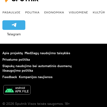
PASAULYJE
POLITIKA
EKONOMIKA
VISUOMENĖ
KULTŪR
Telegram
Apie projektą
Medžiagų naudojimo taisyklės
Privatumo politika
Slapukų naudojimo bei automatinio duomenų
išsaugojimo politika
Feedback
Kompanijos naujienos
© 2026 Sputnik Visos teisės saugomos. 18+