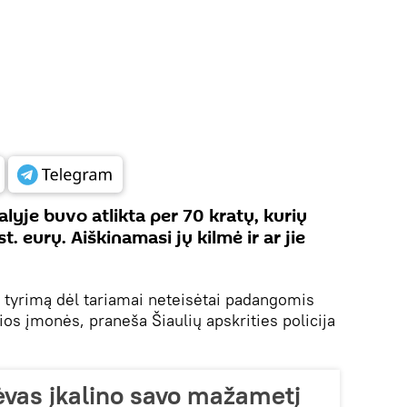
lyje buvo atlikta per 70 kratų, kurių
. eurų. Aiškinamasi jų kilmė ir ar jie
o tyrimą dėl tariamai neteisėtai padangomis
ios įmonės, praneša Šiaulių apskrities policija
ėvas įkalino savo mažametį