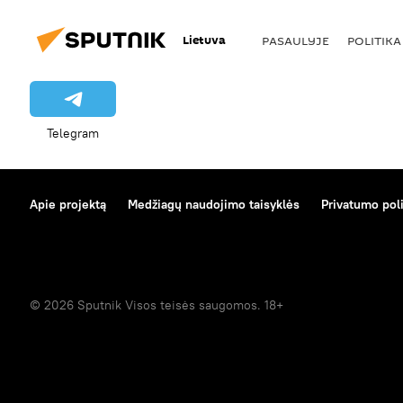
Lietuva
PASAULYJE
POLITIKA
Telegram
Apie projektą
Medžiagų naudojimo taisyklės
Privatumo poli
© 2026 Sputnik Visos teisės saugomos. 18+