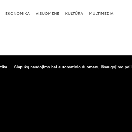
EKONOMIKA
VISUOMENĖ
KULTŪRA
MULTIMEDIA
tika
Slapukų naudojimo bei automatinio duomenų išsaugojimo poli