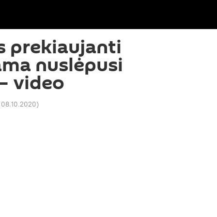
 prekiaujanti
ama nuslėpusi
— video
 08.10.2020
)