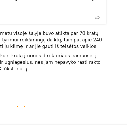
etu visoje šalyje buvo atlikta per 70 kratų,
 tyrimui reikšmingų daiktų, taip pat apie 240
ti jų kilmę ir ar jie gauti iš teisėtos veiklos.
ekant kratą įmonės direktoriaus namuose, į
ir ugniagesius, nes jam nepavyko rasti rakto
 tūkst. eurų.