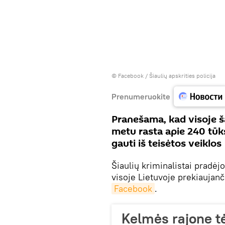
©
Facebook / Šiaulių apskrities policija
Prenumeruokite
Pranešama, kad visoje ša
metu rasta apie 240 tūkst
gauti iš teisėtos veiklos
Šiaulių kriminalistai pradėj
visoje Lietuvoje prekiaujanč
Facebook
.
Kelmės rajone t