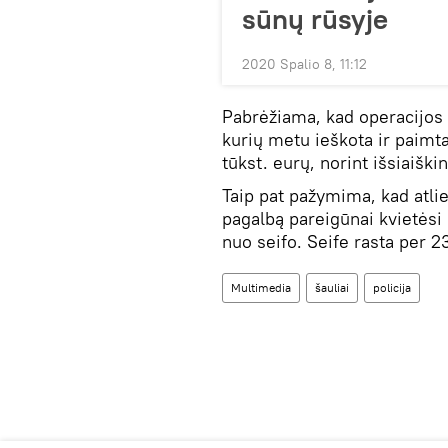
sūnų rūsyje
2020 Spalio 8, 11:12
Pabrėžiama, kad operacijos m
kurių metu ieškota ir paimta
tūkst. eurų, norint išsiaiškin
Taip pat pažymima, kad atli
pagalbą pareigūnai kvietėsi 
nuo seifo. Seife rasta per 23
Multimedia
šauliai
policija