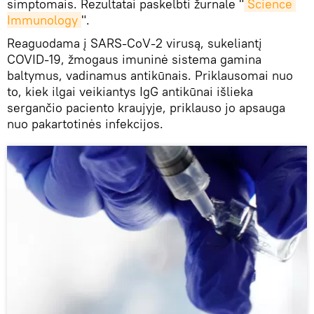
simptomais. Rezultatai paskelbti žurnale "
Science 
Immunology
".
Reaguodama į SARS-CoV-2 virusą, sukeliantį
COVID-19, žmogaus imuninė sistema gamina
baltymus, vadinamus antikūnais. Priklausomai nuo
to, kiek ilgai veikiantys IgG antikūnai išlieka
sergančio paciento kraujyje, priklauso jo apsauga
nuo pakartotinės infekcijos.