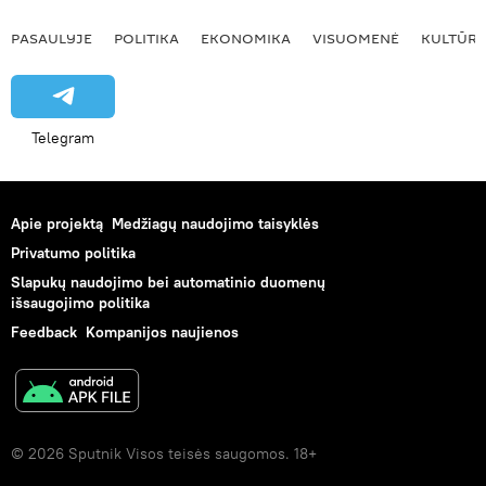
PASAULYJE
POLITIKA
EKONOMIKA
VISUOMENĖ
KULTŪR
Telegram
Apie projektą
Medžiagų naudojimo taisyklės
Privatumo politika
Slapukų naudojimo bei automatinio duomenų
išsaugojimo politika
Feedback
Kompanijos naujienos
© 2026 Sputnik Visos teisės saugomos. 18+