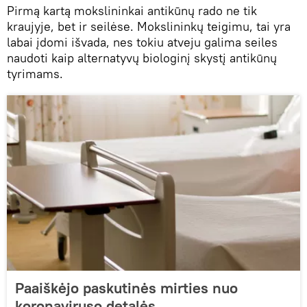
Pirmą kartą mokslininkai antikūnų rado ne tik
kraujyje, bet ir seilėse. Mokslininkų teigimu, tai yra
labai įdomi išvada, nes tokiu atveju galima seiles
naudoti kaip alternatyvų biologinį skystį antikūnų
tyrimams.
Paaiškėjo paskutinės mirties nuo
koronaviruso detalės