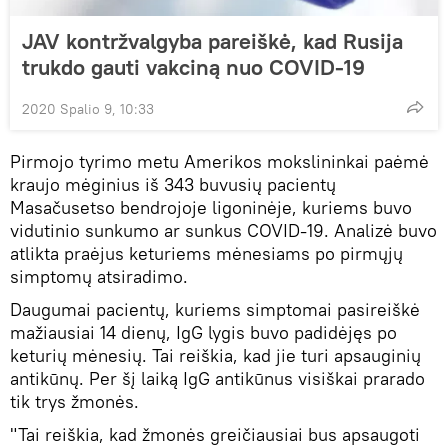
JAV kontržvalgyba pareiškė, kad Rusija
trukdo gauti vakciną nuo COVID-19
2020 Spalio 9, 10:33
Pirmojo tyrimo metu Amerikos mokslininkai paėmė
kraujo mėginius iš 343 buvusių pacientų
Masačusetso bendrojoje ligoninėje, kuriems buvo
vidutinio sunkumo ar sunkus COVID-19. Analizė buvo
atlikta praėjus keturiems mėnesiams po pirmųjų
simptomų atsiradimo.
Daugumai pacientų, kuriems simptomai pasireiškė
mažiausiai 14 dienų, IgG lygis buvo padidėjęs po
keturių mėnesių. Tai reiškia, kad jie turi apsauginių
antikūnų. Per šį laiką IgG antikūnus visiškai prarado
tik trys žmonės.
"Tai reiškia, kad žmonės greičiausiai bus apsaugoti