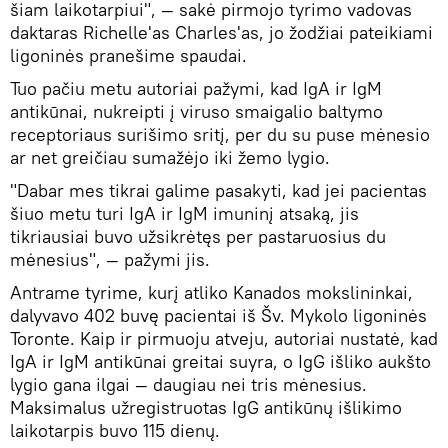
šiam laikotarpiui", — sakė pirmojo tyrimo vadovas
daktaras Richelle'as Charles'as, jo žodžiai pateikiami
ligoninės pranešime spaudai.
Tuo pačiu metu autoriai pažymi, kad IgA ir IgM
antikūnai, nukreipti į viruso smaigalio baltymo
receptoriaus surišimo sritį, per du su puse mėnesio
ar net greičiau sumažėjo iki žemo lygio.
"Dabar mes tikrai galime pasakyti, kad jei pacientas
šiuo metu turi IgA ir IgM imuninį atsaką, jis
tikriausiai buvo užsikrėtęs per pastaruosius du
mėnesius", — pažymi jis.
Antrame tyrime, kurį atliko Kanados mokslininkai,
dalyvavo 402 buvę pacientai iš Šv. Mykolo ligoninės
Toronte. Kaip ir pirmuoju atveju, autoriai nustatė, kad
IgA ir IgM antikūnai greitai suyra, o IgG išliko aukšto
lygio gana ilgai — daugiau nei tris mėnesius.
Maksimalus užregistruotas IgG antikūnų išlikimo
laikotarpis buvo 115 dienų.