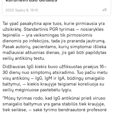
2020 Spalio 8, 19:10
Tai ypač pasakytina apie tuos, kurie pirmiausia yra
užsikrėtę. Standartinis PGR tyrimas — nosiaryklės
tepinėlis — yra veiksmingas tik pirmosiomis
dienomis po infekcijos, tada jis praranda jautrumą.
Pasak autorių, pacientams, kurių simptomai išlieka
mažiausiai aštuonias dienas, jis gali būti papildytas
seilių antikūnų testu.
Didžiausias IgG kiekis buvo užfiksuotas praėjus 16–
30 dienų nuo simptomų atsiradimo. Tuo pačiu metu
visų antikūnų — IgG, IgM ir IgA, būdingų smaigalio
baltymui, — kiekis kraujyje teigiamai koreliuoja su
seilių mėginiuose pastebėtu lygiu.
"Mūsų tyrimas rodo, kad IgG antikūnai prieš viruso
smaigalio baltymus yra gana stabilūs tiek kraujyje,
tiek seilėse, — sakė tyrimo bendraautorė profesorė