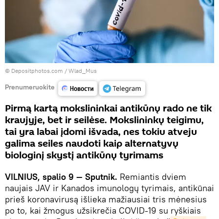
© Depositphotos.com /
Wlad_Mus
Prenumeruokite
Pirmą kartą mokslininkai antikūnų rado ne tik
kraujyje, bet ir seilėse. Mokslininkų teigimu,
tai yra labai įdomi išvada, nes tokiu atveju
galima seiles naudoti kaip alternatyvų
biologinį skystį antikūnų tyrimams
VILNIUS, spalio 9 — Sputnik.
Remiantis dviem
naujais JAV ir Kanados imunologų tyrimais, antikūnai
prieš koronavirusą išlieka mažiausiai tris mėnesius
po to, kai žmogus užsikrečia COVID-19 su ryškiais