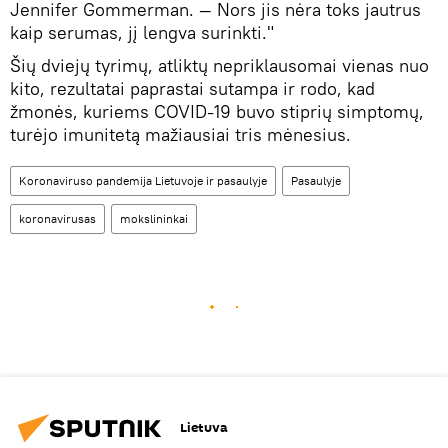
Jennifer Gommerman. — Nors jis nėra toks jautrus
kaip serumas, jį lengva surinkti."
Šių dviejų tyrimų, atliktų nepriklausomai vienas nuo
kito, rezultatai paprastai sutampa ir rodo, kad
žmonės, kuriems COVID-19 buvo stiprių simptomų,
turėjo imunitetą mažiausiai tris mėnesius.
Koronaviruso pandemija Lietuvoje ir pasaulyje
Pasaulyje
koronavirusas
mokslininkai
Lietuva