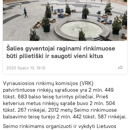
Šalies gyventojai raginami rinkimuose
būti pilietiški ir saugoti vieni kitus
2020 Spalio 10, 19:10
Vyriausiosios rinkimų komisijos (VRK)
patvirtintuose rinkėjų sąrašuose yra 2 mln. 449
tūkst. 683 balso teisę turintys piliečiai. Prieš
ketverius metus rinkėjų sąraše buvo 2 mln. 504
tūkst. 267 rinkėjai, 2012 metų Seimo rinkimuose
balsavimo teisę turėjo 2 mln. 442 tūkst. 587 rinkėjai.
Seimo rinkimams organizuoti ir vykdyti Lietuvos