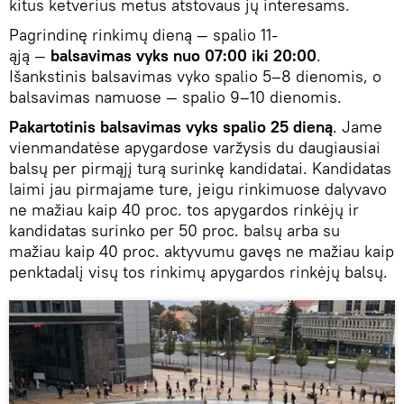
kitus ketverius metus atstovaus jų interesams.
Pagrindinę rinkimų dieną — spalio 11-
ąją —
balsavimas vyks nuo 07:00 iki 20:00
.
Išankstinis balsavimas vyko spalio 5–8 dienomis, o
balsavimas namuose — spalio 9–10 dienomis.
Pakartotinis balsavimas vyks spalio 25 dieną
. Jame
vienmandatėse apygardose varžysis du daugiausiai
balsų per pirmąjį turą surinkę kandidatai. Kandidatas
laimi jau pirmajame ture, jeigu rinkimuose dalyvavo
ne mažiau kaip 40 proc. tos apygardos rinkėjų ir
kandidatas surinko per 50 proc. balsų arba su
mažiau kaip 40 proc. aktyvumu gavęs ne mažiau kaip
penktadalį visų tos rinkimų apygardos rinkėjų balsų.