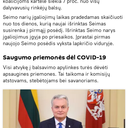
koalicijoms kartelė siekia 7 proc. nuo visų
dalyvavusių rinkėjų balsų.
Seimo narių įgaliojimų laikas pradedamas skaičiuoti
nuo tos dienos, kurią naujai išrinktas Seimas
susirenka į pirmąjį posėdį. Išrinktas Seimo narys
įgaliojimus įgyja po priesaikos. Įprastai pirmas
naujojo Seimo posėdis vyksta lapkričio viduryje.
Saugumo priemonės dėl COVID-19
Visi atvykę į balsavimo apylinkes turės dėvėti
apsaugines priemones. Tai taikoma ir komisijų
atstovams, stebėtojams bei savanoriams.