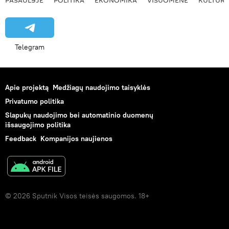
PASAULYJE
POLITIKA
EKONOMIKA
VISUOMENĖ
KULTŪR
Telegram
Apie projektą
Medžiagų naudojimo taisyklės
Privatumo politika
Slapukų naudojimo bei automatinio duomenų
išsaugojimo politika
Feedback
Kompanijos naujienos
© 2026 Sputnik Visos teisės saugomos. 18+