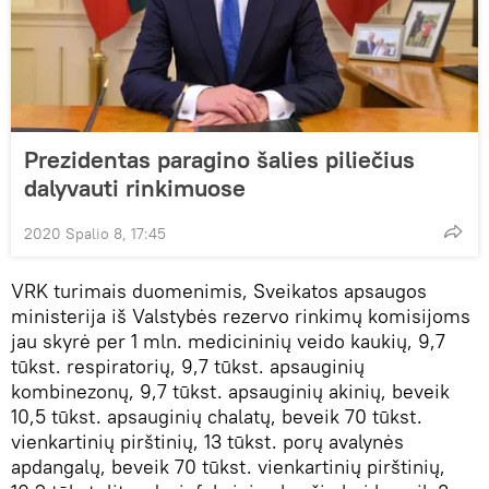
Prezidentas paragino šalies piliečius
dalyvauti rinkimuose
2020 Spalio 8, 17:45
VRK turimais duomenimis, Sveikatos apsaugos
ministerija iš Valstybės rezervo rinkimų komisijoms
jau skyrė per 1 mln. medicininių veido kaukių, 9,7
tūkst. respiratorių, 9,7 tūkst. apsauginių
kombinezonų, 9,7 tūkst. apsauginių akinių, beveik
10,5 tūkst. apsauginių chalatų, beveik 70 tūkst.
vienkartinių pirštinių, 13 tūkst. porų avalynės
apdangalų, beveik 70 tūkst. vienkartinių pirštinių,