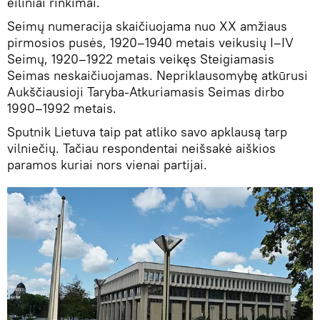
eiliniai rinkimai.
Seimų numeracija skaičiuojama nuo XX amžiaus
pirmosios pusės, 1920–1940 metais veikusių I–IV
Seimų, 1920–1922 metais veikęs Steigiamasis
Seimas neskaičiuojamas. Nepriklausomybę atkūrusi
Aukščiausioji Taryba-Atkuriamasis Seimas dirbo
1990–1992 metais.
Sputnik Lietuva taip pat atliko savo apklausą tarp
vilniečių. Tačiau respondentai neišsakė aiškios
paramos kuriai nors vienai partijai.