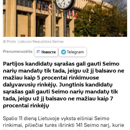
© Photo :
Lietuvos Respublikos Seimas
Prenumeruokite
Partijos kandidatų sąrašas gali gauti Seimo
narių mandatų tik tada, jeigu už jį balsavo ne
mažiau kaip 5 procentai rinkimuose
dalyvavusių rinkėjų. Jungtinis kandidatų
sąrašas gali gauti Seimo narių mandatų tik
tada, jeigu už jį balsavo ne mažiau kaip 7
procentai rinkėjų
Spalio 11 dieną Lietuvoje vyksta eiliniai Seimo
rinkimai, piliečiai turės išrinkti 141 Seimo narį, kurie