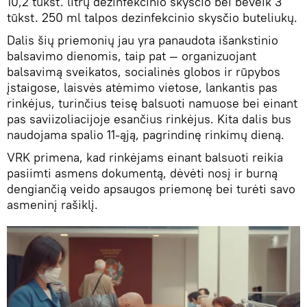
10,2 tūkst. litrų dezinfekcinio skysčio bei beveik 3
tūkst. 250 ml talpos dezinfekcinio skysčio buteliukų.
Dalis šių priemonių jau yra panaudota išankstinio
balsavimo dienomis, taip pat — organizuojant
balsavimą sveikatos, socialinės globos ir rūpybos
įstaigose, laisvės atėmimo vietose, lankantis pas
rinkėjus, turinčius teisę balsuoti namuose bei einant
pas saviizoliacijoje esančius rinkėjus. Kita dalis bus
naudojama spalio 11-ąją, pagrindinę rinkimų dieną.
VRK primena, kad rinkėjams einant balsuoti reikia
pasiimti asmens dokumentą, dėvėti nosį ir burną
dengiančią veido apsaugos priemonę bei turėti savo
asmeninį rašiklį.