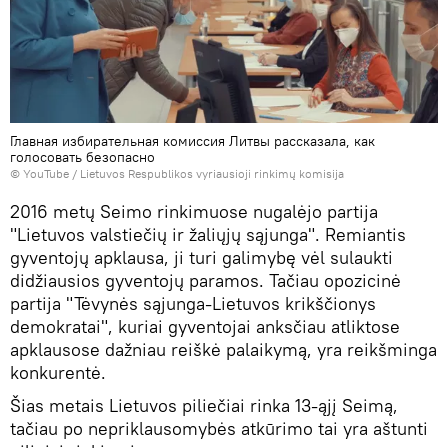
Главная избирательная комиссия Литвы рассказала, как
голосовать безопасно
©
YouTube / Lietuvos Respublikos vyriausioji rinkimų komisija
2016 metų Seimo rinkimuose nugalėjo partija
"Lietuvos valstiečių ir žaliųjų sąjunga". Remiantis
gyventojų apklausa, ji turi galimybę vėl sulaukti
didžiausios gyventojų paramos. Tačiau opozicinė
partija "Tėvynės sąjunga-Lietuvos krikščionys
demokratai", kuriai gyventojai anksčiau atliktose
apklausose dažniau reiškė palaikymą, yra reikšminga
konkurentė.
Šias metais Lietuvos piliečiai rinka 13-ąjį Seimą,
tačiau po nepriklausomybės atkūrimo tai yra aštunti