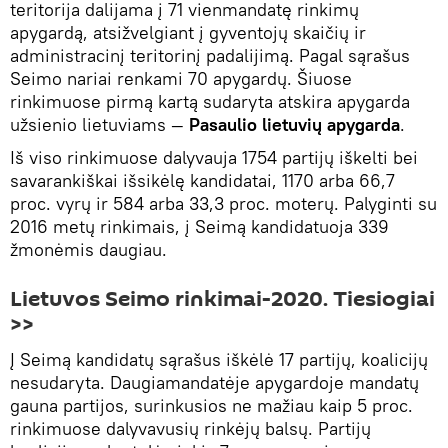
teritorija dalijama į 71 vienmandatę rinkimų
apygardą, atsižvelgiant į gyventojų skaičių ir
administracinį teritorinį padalijimą. Pagal sąrašus
Seimo nariai renkami 70 apygardų. Šiuose
rinkimuose pirmą kartą sudaryta atskira apygarda
užsienio lietuviams —
Pasaulio lietuvių apygarda
.
Iš viso rinkimuose dalyvauja 1754 partijų iškelti bei
savarankiškai išsikėlę kandidatai, 1170 arba 66,7
proc. vyrų ir 584 arba 33,3 proc. moterų. Palyginti su
2016 metų rinkimais, į Seimą kandidatuoja 339
žmonėmis daugiau.
Lietuvos Seimo rinkimai-2020. Tiesiogiai
>>
Į Seimą kandidatų sąrašus iškėlė 17 partijų, koalicijų
nesudaryta. Daugiamandatėje apygardoje mandatų
gauna partijos, surinkusios ne mažiau kaip 5 proc.
rinkimuose dalyvavusių rinkėjų balsų. Partijų