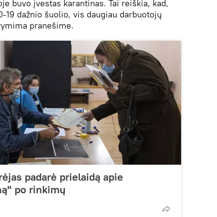
je buvo įvestas karantinas. Tai reiškia, kad,
19 dažnio šuolio, vis daugiau darbuotojų
pažymima pranešime.
ėjas padarė prielaidą apie
ą" po rinkimų