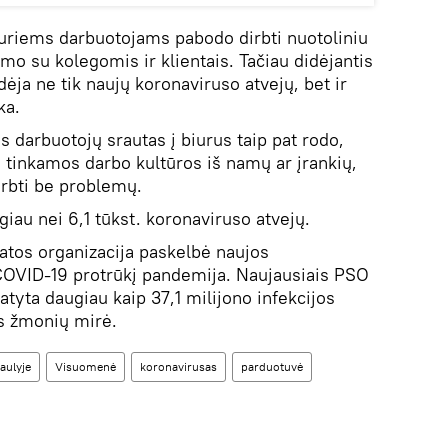
 kuriems darbuotojams pabodo dirbti nuotoliniu
mo su kolegomis ir klientais. Tačiau didėjantis
dėja ne tik naujų koronaviruso atvejų, bet ir
ka.
is darbuotojų srautas į biurus taip pat rodo,
a tinkamos darbo kultūros iš namų ar įrankių,
irbti be problemų.
giau nei 6,1 tūkst. koronaviruso atvejų.
katos organizacija paskelbė naujos
 COVID-19 protrūkį pandemija. Naujausiais PSO
tyta daugiau kaip 37,1 milijono infekcijos
as žmonių mirė.
aulyje
Visuomenė
koronavirusas
parduotuvė