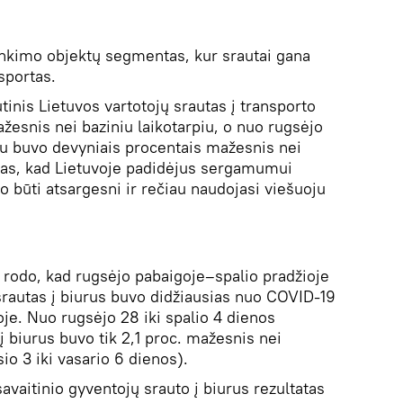
inkimo objektų segmentas, kur srautai gana
sportas.
tinis Lietuvos vartotojų srautas į transporto
žesnis nei baziniu laikotarpiu, o nuo rugsėjo
jau buvo devyniais procentais mažesnis nei
nklas, kad Lietuvoje padidėjus sergamumui
 būti atsargesni ir rečiau naudojasi viešuoju
 rodo, kad rugsėjo pabaigoje–spalio pradžioje
 srautas į biurus buvo didžiausias nuo COVID-19
je. Nuo rugsėjo 28 iki spalio 4 dienos
 į biurus buvo tik 2,1 proc. mažesnis nei
io 3 iki vasario 6 dienos).
savaitinio gyventojų srauto į biurus rezultatas