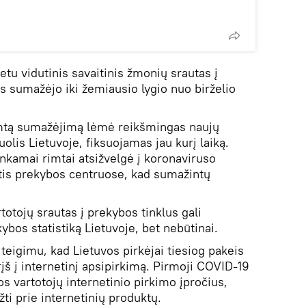
u vidutinis savaitinis žmonių srautas į
s sumažėjo iki žemiausio lygio nuo birželio
rimtą sumažėjimą lėmė reikšmingas naujų
olis Lietuvoje, fiksuojamas jau kurį laiką.
ankamai rimtai atsižvelgė į koronaviruso
tis prekybos centruose, kad sumažintų
otojų srautas į prekybos tinklus gali
bos statistiką Lietuvoje, bet nebūtinai.
ų teigimu, kad Lietuvos pirkėjai tiesiog pakeis
rįš į internetinį apsipirkimą. Pirmoji COVID-19
s vartotojų internetinio pirkimo įpročius,
ti prie internetinių produktų.