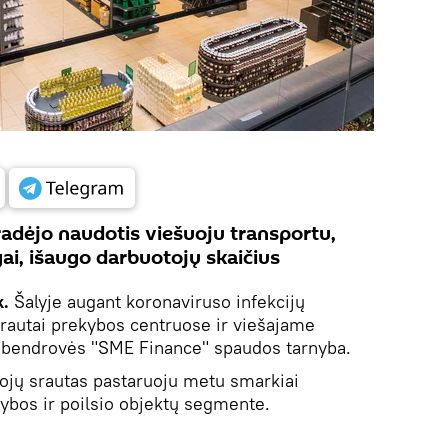
adėjo naudotis viešuoju transportu,
gai, išaugo darbuotojų skaičius
k.
Šalyje augant koronaviruso infekcijų
rautai prekybos centruose ir viešajame
ų bendrovės "SME Finance" spaudos tarnyba.
jų srautas pastaruoju metu smarkiai
bos ir poilsio objektų segmente.