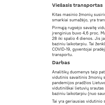
Viešasis transportas
Kitas masinio žmonių susir
smarkiai sumažėjo, yra tran
Pirmąją rugsėjo savaitę vidu
įrenginius buvo 4,6 proc. Ma
28 iki spalio 4 dienos. Jis 
baziniu laikotarpiu. Tai že
COVID-19, gyventojai pradėjo
transportu.
Darbas
Analitikų duomenys taip pat
vidutinis savaitinis žmonių
pandemijos pradžios Lietuvo
vidutiniškai lietuvių srautas
baziniu laikotarpiu (nuo saus
Tai yra geriausias vidutinio 