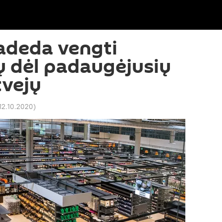
radeda vengti
 dėl padaugėjusių
tvejų
 12.10.2020
)