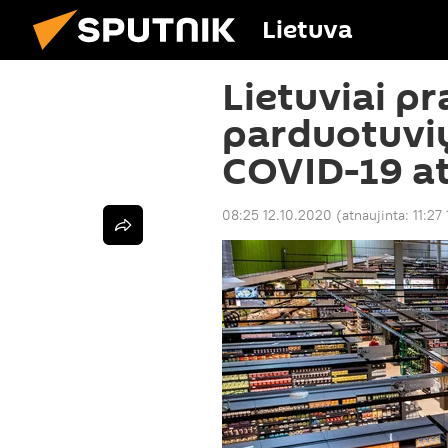
Lietuva
Lietuviai p
parduotuvių
COVID-19 a
08:25 12.10.2020
(atnaujinta:
11:27