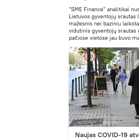
"SME Finance" analitikai nus
Lietuvos gyventojų srautas l
mažesnis nei baziniu laikot
vidutinis gyventojų srautas 
pačiose vietose jau buvo ma
Naujas COVID-19 atve