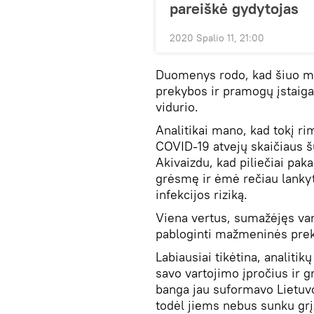
pareiškė gydytojas
2020 Spalio 11, 21:00
Duomenys rodo, kad šiuo met
prekybos ir pramogų įstaiga
vidurio.
Analitikai mano, kad tokį 
COVID-19 atvejų skaičiaus šu
Akivaizdu, kad piliečiai pak
grėsmę ir ėmė rečiau lanky
infekcijos riziką.
Viena vertus, sumažėjęs vart
pabloginti mažmeninės preky
Labiausiai tikėtina, analitik
savo vartojimo įpročius ir g
banga jau suformavo Lietuvo
todėl jiems nebus sunku grįž