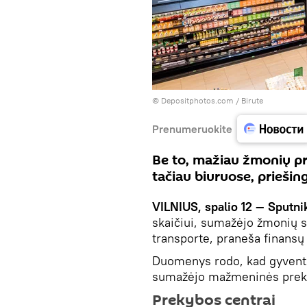
© Depositphotos.com /
Birute
Prenumeruokite
Be to, mažiau žmonių pr
tačiau biuruose, priešin
VILNIUS, spalio 12 — Sputni
skaičiui, sumažėjo žmonių s
transporte, praneša finans
Duomenys rodo, kad gyvento
sumažėjo mažmeninės preky
Prekybos centrai