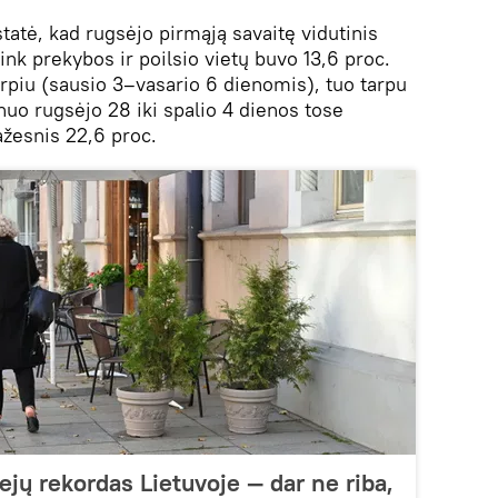
tatė, kad rugsėjo pirmąją savaitę vidutinis
ink prekybos ir poilsio vietų buvo 13,6 proc.
arpiu (sausio 3–vasario 6 dienomis), tuo tarpu
nuo rugsėjo 28 iki spalio 4 dienos tose
žesnis 22,6 proc.
jų rekordas Lietuvoje — dar ne riba,