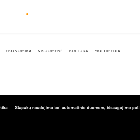
EKONOMIKA
VISUOMENĖ
KULTŪRA
MULTIMEDIA
tika
Slapukų naudojimo bei automatinio duomenų išsaugojimo poli