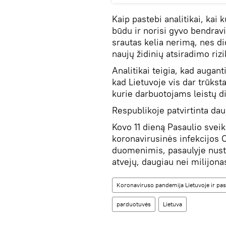
Kaip pastebi analitikai, kai
būdu ir norisi gyvo bendravi
srautas kelia nerimą, nes di
naujų židinių atsiradimo rizi
Analitikai teigia, kad augant
kad Lietuvoje vis dar trūkst
kurie darbuotojams leistų d
Respublikoje patvirtinta dau
Kovo 11 dieną Pasaulio svei
koronavirusinės infekcijos
duomenimis, pasaulyje nusta
atvejų, daugiau nei milijon
Koronaviruso pandemija Lietuvoje ir pas
parduotuvės
Lietuva