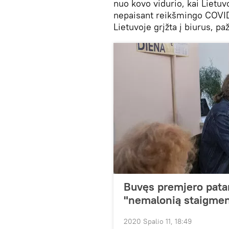
nuo kovo vidurio, kai Lietuvo
nepaisant reikšmingo COVID-
Lietuvoje grįžta į biurus, 
Buvęs premjero patar
"nemalonią staigmen
2020 Spalio 11, 18:49