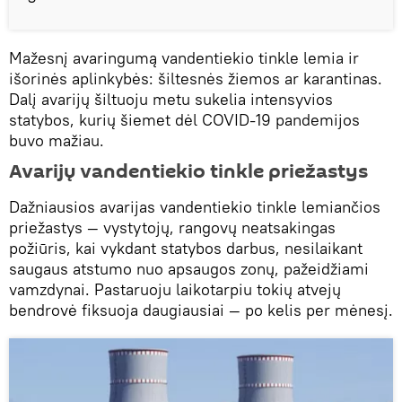
Mažesnį avaringumą vandentiekio tinkle lemia ir
išorinės aplinkybės: šiltesnės žiemos ar karantinas.
Dalį avarijų šiltuoju metu sukelia intensyvios
statybos, kurių šiemet dėl COVID-19 pandemijos
buvo mažiau.
Avarijų vandentiekio tinkle priežastys
Dažniausios avarijas vandentiekio tinkle lemiančios
priežastys — vystytojų, rangovų neatsakingas
požiūris, kai vykdant statybos darbus, nesilaikant
saugaus atstumo nuo apsaugos zonų, pažeidžiami
vamzdynai. Pastaruoju laikotarpiu tokių atvejų
bendrovė fiksuoja daugiausiai — po kelis per mėnesį.