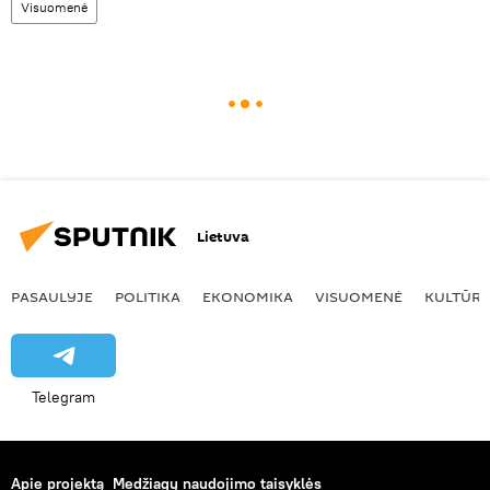
Visuomenė
Lietuva
PASAULYJE
POLITIKA
EKONOMIKA
VISUOMENĖ
KULTŪR
Telegram
Apie projektą
Medžiagų naudojimo taisyklės