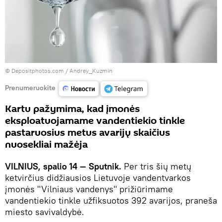
© Depositphotos.com /
Andrey_Kuzmin
Prenumeruokite
Kartu pažymima, kad įmonės
eksploatuojamame vandentiekio tinkle
pastaruosius metus avarijų skaičius
nuosekliai mažėja
VILNIUS, spalio 14 — Sputnik.
Per tris šių metų
ketvirčius didžiausios Lietuvoje vandentvarkos
įmonės "Vilniaus vandenys" prižiūrimame
vandentiekio tinkle užfiksuotos 392 avarijos, praneša
miesto savivaldybė.