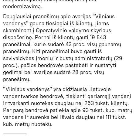
modernizavimą.
Daugiausiai pranešimų apie avarijas "Vilniaus
vandenys" gauna tiesiogiai iš klientų, jiems
skambinant į Operatyvinio valdymo skyriaus
dispečerinę. Pernai iš klientų gauti 19 843
pranešimai, kurie sudarė 43 proc. visų gaunamų
pranešimų. Kiti pranešimai buvo gauti iš
savivaldybės įmonių ir būstų administratorių (29
proc.), pačios bendrovės pastebėti ir nustatyti
gedimai bei avarijos sudarė 28 proc. visų
pranešimų.
"Vilniaus vandenys" yra didžiausia Lietuvoje
vandentvarkos bendrovė, tiekianti geriamąjį vandenį
ir tvarkanti nuotekas daugiau nei 263 tūkst. klientų.
Per parą bendrovė patiekia apie 93 tūkst. kub. metrų
vandens ir surenka bei išvalo daugiau nei 111 tūkst.
kub. metrų nuotekų.