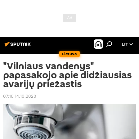
LIT
Lietuva
"Vilniaus vandenys"
papasakojo apie didžiausias
avarijų priežastis
07:10 14.10.2020