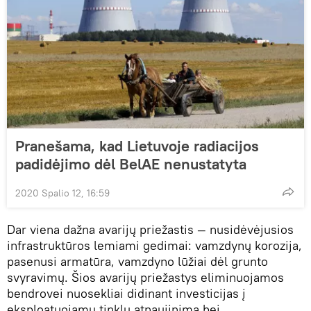
Pranešama, kad Lietuvoje radiacijos
padidėjimo dėl BelAE nenustatyta
2020 Spalio 12, 16:59
Dar viena dažna avarijų priežastis — nusidėvėjusios
infrastruktūros lemiami gedimai: vamzdynų korozija,
pasenusi armatūra, vamzdyno lūžiai dėl grunto
svyravimų. Šios avarijų priežastys eliminuojamos
bendrovei nuosekliai didinant investicijas į
eksploatuojamų tinklų atnaujinimą bei