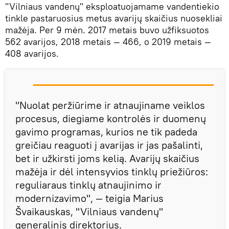
"Vilniaus vandenų" eksploatuojamame vandentiekio
tinkle pastaruosius metus avarijų skaičius nuosekliai
mažėja. Per 9 mėn. 2017 metais buvo užfiksuotos
562 avarijos, 2018 metais — 466, o 2019 metais —
408 avarijos.
"Nuolat peržiūrime ir atnaujiname veiklos
procesus, diegiame kontrolės ir duomenų
gavimo programas, kurios ne tik padeda
greičiau reaguoti į avarijas ir jas pašalinti,
bet ir užkirsti joms kelią. Avarijų skaičius
mažėja ir dėl intensyvios tinklų priežiūros:
reguliaraus tinklų atnaujinimo ir
modernizavimo", — teigia Marius
Švaikauskas, "Vilniaus vandenų"
generalinis direktorius.