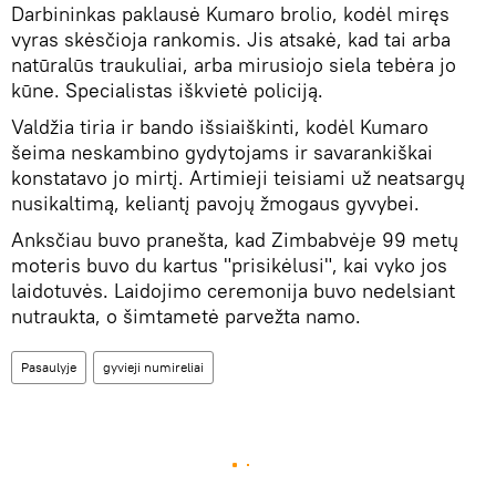
Darbininkas paklausė Kumaro brolio, kodėl miręs
vyras skėsčioja rankomis. Jis atsakė, kad tai arba
natūralūs traukuliai, arba mirusiojo siela tebėra jo
kūne. Specialistas iškvietė policiją.
Valdžia tiria ir bando išsiaiškinti, kodėl Kumaro
šeima neskambino gydytojams ir savarankiškai
konstatavo jo mirtį. Artimieji teisiami už neatsargų
nusikaltimą, keliantį pavojų žmogaus gyvybei.
Anksčiau buvo pranešta, kad Zimbabvėje 99 metų
moteris buvo du kartus "prisikėlusi", kai vyko jos
laidotuvės. Laidojimo ceremonija buvo nedelsiant
nutraukta, o šimtametė parvežta namo.
Pasaulyje
gyvieji numireliai