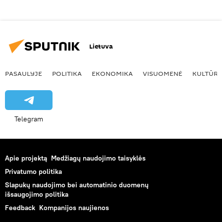
Lietuva
PASAULYJE
POLITIKA
EKONOMIKA
VISUOMENĖ
KULTŪR
Telegram
Apie projektą
Medžiagų naudojimo taisyklės
Privatumo politika
Slapukų naudojimo bei automatinio duomenų
išsaugojimo politika
Feedback
Kompanijos naujienos