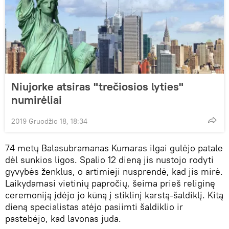
Niujorke atsiras "trečiosios lyties"
numirėliai
2019 Gruodžio 18, 18:34
74 metų Balasubramanas Kumaras ilgai gulėjo patale
dėl sunkios ligos. Spalio 12 dieną jis nustojo rodyti
gyvybės ženklus, o artimieji nusprendė, kad jis mirė.
Laikydamasi vietinių papročių, šeima prieš religinę
ceremoniją įdėjo jo kūną į stiklinį karstą-šaldiklį. Kitą
dieną specialistas atėjo pasiimti šaldiklio ir
pastebėjo, kad lavonas juda.