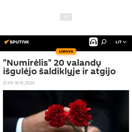
LIT
Lietuva
"Numirėlis" 20 valandų
išgulėjo šaldiklyje ir atgijo
21:00 18.10.2020