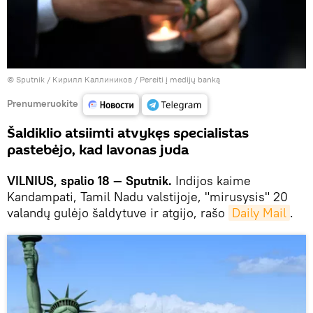
© Sputnik / Кирилл Каллиников
/
Pereiti į medijų banką
Prenumeruokite
Šaldiklio atsiimti atvykęs specialistas
pastebėjo, kad lavonas juda
VILNIUS, spalio 18 — Sputnik.
Indijos kaime
Kandampati, Tamil Nadu valstijoje, "mirusysis" 20
valandų gulėjo šaldytuve ir atgijo, rašo
Daily Mail
.