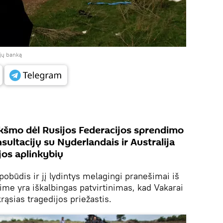
ijų banką
kšmo dėl Rusijos Federacijos sprendimo
onsultacijų su Nyderlandais ir Australija
jos aplinkybių
pobūdis ir jį lydintys melagingi pranešimai iš
ime yra iškalbingas patvirtinimas, kad Vakarai
rąsias tragedijos priežastis.