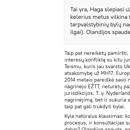
Tai yra, Haga slepiasi 
kelerius metus vilkina
tarpvalstybinių bylų na
ilgai). Olandijos spauda
Taip pat nereikėtų pamiršti,
interesų konfliktą su kitu j
Teismu, kuris jau svarsto Uk
atsakomybę už MH17. Europo
2014 metais pareiškė savo n
nagrinėjo EŽTT, neturėtų paže
jurisdikcijos. T. y. Nyderlan
nagrinėjimą, bet ir sukuria s
taip pat gali trukdyti bylai.
Kyla natūralus klausimas: k
procesus, ir konsultacijas s
dabar? Olandijos spauda, ​