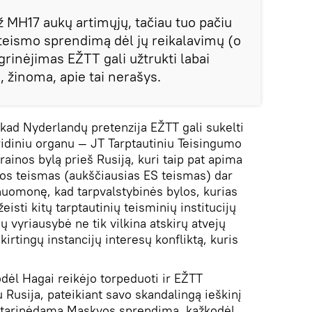
už MH17 aukų artimųjų, tačiau tuo pačiu
 teismo sprendimą dėl jų reikalavimų (o
grinėjimas EŽTT gali užtrukti labai
, ​​žinoma, apie tai nerašys.
 kad Nyderlandų pretenzija EŽTT gali sukelti
uridiniu organu — JT Tarptautiniu Teisingumo
rainos bylą prieš Rusiją, kuri taip pat apima
s teismas (aukščiausias ES teismas) dar
uomonę, kad tarpvalstybinės bylos, kurias
isti kitų tarptautinių teisminių institucijų
dų vyriausybė ne tik vilkina atskirų atvejų
kirtingų instancijų interesų konfliktą, kuris
odėl Hagai reikėjo torpeduoti ir EŽTT
u Rusija, pateikiant savo skandalingą ieškinį
​aptarinėdama Maskvos sprendimą, kažkodėl