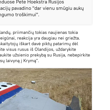
duose Pete Hoekstra Rusijos
tacijų pavadino "dar vienu smūgiu aukų
ingumo troškimui".
landų, priimančių tokias naujienas tokia
eigūnai, reakcija yra daugiau nei griežta.
skaitytojų iškart davė piktų patarimų dėl
ite visus rusus iš Olandijos, uždarykite
kite užsienio prekybą su Rusija, nebepirkite
sų laivyną į Krymą".