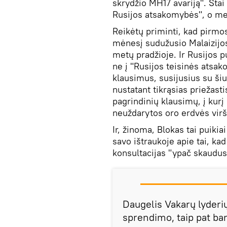
skrydžio MH17 avariją". Štai
Rusijos atsakomybės", o mes
Reikėtų priminti, kad pirmo
mėnesį sudužusio Malaizijos
metų pradžioje. Ir Rusijos p
ne į "Rusijos teisinės atsak
klausimus, susijusius su šiu
nustatant tikrąsias priežast
pagrindinių klausimų, į kurį
neuždarytos oro erdvės virš
Ir, žinoma, Blokas tai puikia
savo ištraukoje apie tai, ka
konsultacijas "ypač skaudus
Daugelis Vakarų lyderi
sprendimo, taip pat ba