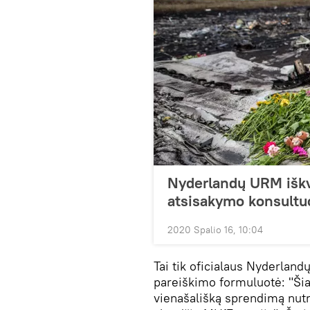
Nyderlandų URM iškv
atsisakymo konsultu
2020 Spalio 16, 10:04
Tai tik oficialaus Nyderland
pareiškimo formuluotė: "Šia
vienašališką sprendimą nut