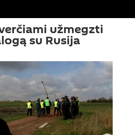
 verčiami užmegzti
logą su Rusija