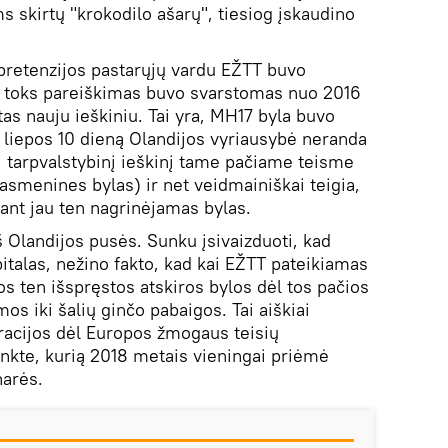
 skirtų "krokodilo ašarų", tiesiog įskaudino
 pretenzijos pastarųjų vardu EŽTT buvo
is toks pareiškimas buvo svarstomas nuo 2016
as nauju ieškiniu. Tai yra, MH17 byla buvo
 liepos 10 dieną Olandijos vyriausybė neranda
i tarpvalstybinį ieškinį tame pačiame teisme
asmenines bylas) ir net veidmainiškai teigia,
kant jau ten nagrinėjamas bylas.
š Olandijos pusės. Sunku įsivaizduoti, kad
pitalas, nežino fakto, kad kai EŽTT pateikiamas
sos ten išspręstos atskiros bylos dėl tos pačios
s iki šalių ginčo pabaigos. Tai aiškiai
acijos dėl Europos žmogaus teisių
nkte, kurią 2018 metais vieningai priėmė
narės.