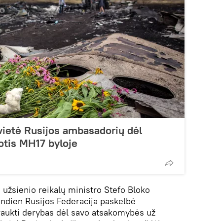
ietė Rusijos ambasadorių dėl
otis MH17 byloje
ų užsienio reikalų ministro Stefo Bloko
ndien Rusijos Federacija paskelbė
raukti derybas dėl savo atsakomybės už