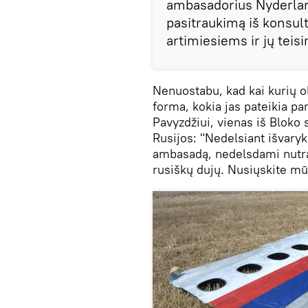
ambasadorius Nyderlan
pasitraukimą iš konsul
artimiesiems ir jų teis
Nenuostabu, kad kai kurių o
forma, kokia jas pateikia par
Pavyzdžiui, vienas iš Bloko 
Rusijos: "Nedelsiant išvaryk
ambasadą, nedelsdami nutrau
rusiškų dujų. Nusiųskite mū