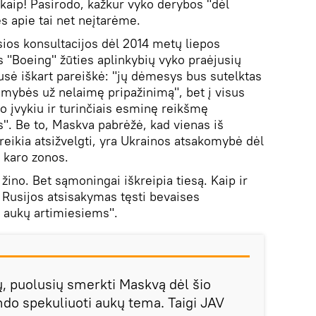
 kaip! Pasirodo, kažkur vyko derybos "dėl
 apie tai net neįtarėme.
sios konsultacijos dėl 2014 metų liepos
 "Boeing" žūties aplinkybių vyko praėjusių
usė iškart pareiškė: "jų dėmesys bus sutelktas
omybės už nelaimę pripažinimą", bet į visus
o įvykiu ir turinčiais esminę reikšmę
is". Be to, Maskva pabrėžė, kad vienas iš
 reikia atsižvelgti, yra Ukrainos atsakomybė dėl
 karo zonos.
i žino. Bet sąmoningai iškreipia tiesą. Kaip ir
d Rusijos atsisakymas tęsti bevaises
 aukų artimiesiems".
ų, puolusių smerkti Maskvą dėl šio
ndo spekuliuoti aukų tema. Taigi JAV