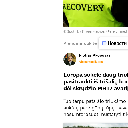
© Sputnik / Игорь Маслов
/
Pereiti į med
Prenumeruokite
Piotras Akopovas
Visos medžiagos
Europa sukėlė daug triu
pasitraukti iš trišalių k
dėl skrydžio MH17 avari
Tuo tarpu pats šio triukšmo 
aukštų pareigūnų lūpų, sava
nesuinteresuoti nustatyti tik