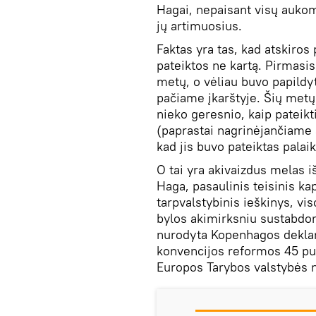
Hagai, nepaisant visų aukoms
jų artimuosius.
Faktas yra tas, kad atskiros
pateiktos ne kartą. Pirmas
metų, o vėliau buvo papildyt
pačiame įkarštyje. Šių metų
nieko geresnio, kaip pateikt
(paprastai nagrinėjančiame 
kad jis buvo pateiktas palai
O tai yra akivaizdus melas i
Haga, pasaulinis teisinis ka
tarpvalstybinis ieškinys, vi
bylos akimirksniu sustabdomo
nurodyta Kopenhagos deklar
konvencijos reformos 45 pu
Europos Tarybos valstybės 