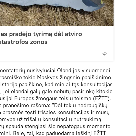
as pradėjo tyrimą dėl atviro
atastrofos zonos
omentatorių nusivylusiai Olandijos visuomenei
prasmiško tokio Maskvos žingsnio paaiškinimo.
isterija paaiškino, kad mielai tęs konsultacijas
i), jei olandai galų gale nebūtų pasirinkę kitokio
Rusijai Europos žmogaus teisių teisme (EŽTT).
os pranešime rašoma: "Dėl tokių nedraugiškų
prasmės tęsti trišales konsultacijas ir mūsų
komybė už trišalių konsultacijų nutraukimą
karų spauda stengiasi šio nepatogaus momento
emini. Beje, tai, kad paduodama ieškinį EŽTT