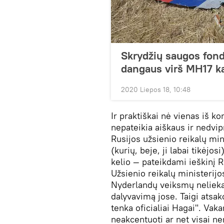
Skrydžių saugos fond
dangaus virš MH17 k
2020 Liepos 18, 10:48
Ir praktiškai nė vienas iš k
nepateikia aiškaus ir nedvi
Rusijos užsienio reikalų min
(kurių, beje, ji labai tikėjos
kelio — pateikdami ieškinį 
Užsienio reikalų ministerij
Nyderlandų veiksmų nelieka 
dalyvavimą jose. Taigi atsa
tenka oficialiai Hagai". Va
neakcentuoti ar net visai n