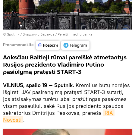
© Sputnik / Владимир Баранов
/
Pereiti į medijų banką
Prenumeruokite
Anksčiau Baltieji rūmai pareiškė atmetantys
Rusijos prezidento Vladimiro Putino
pasiūlymą pratęsti START-3
VILNIUS, spalio 19 — Sputnik.
Kremlius būtų norėjęs
išgirsti JAV pasirengimą pratęsti START-3 sutartį,
jos atsisakymas turėtų labai pražūtingas pasekmes
visam pasauliui, sakė Rusijos prezidento spaudos
sekretorius Dmitrijus Peskovas, praneša
RIA 
Novosti
.