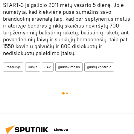
START-3 įsigaliojo 2011 metų vasario 5 dieną. Joje
numatyta, kad kiekviena pusė sumažins savo
branduolinį arsenalą taip, kad per septynerius metus
ir ateityje bendras ginklų skaičius neviršytų 700
tarpžemyninių balistinių raketų, balistinių raketų ant
povandeninių laivų ir sunkiųjų bombonešių, taip pat
1550 kovinių galvučių ir 800 dislokuotų ir
nedislokuotų paleidimo įtaisų.
Pasaulyje
Rusija
JAV
ginklavimasis
ginklų kontrolė
Lietuva