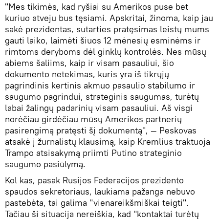
"Mes tikimės, kad ryšiai su Amerikos puse bet
kuriuo atveju bus tęsiami. Apskritai, žinoma, kaip jau
sakė prezidentas, sutarties pratęsimas leistų mums
gauti laiko, laimėti šiuos 12 mėnesių esminėms ir
rimtoms deryboms dėl ginklų kontrolės. Nes mūsų
abiems šaliims, kaip ir visam pasauliui, šio
dokumento netekimas, kuris yra iš tikrųjų
pagrindinis kertinis akmuo pasaulio stabilumo ir
saugumo pagrindui, strateginis saugumas, turėtų
labai žalingų padarinių visam pasauliui. Aš visgi
norėčiau girdėčiau mūsų Amerikos partnerių
pasirengimą pratęsti šį dokumentą", — Peskovas
atsakė į žurnalistų klausimą, kaip Kremlius traktuoja
Trampo atsisakymą priimti Putino strateginio
saugumo pasiūlymą.
Kol kas, pasak Rusijos Federacijos prezidento
spaudos sekretoriaus, laukiama pažanga nebuvo
pastebėta, tai galima "vienareikšmiškai teigti".
Tačiau ši situacija nereiškia, kad "kontaktai turėtų