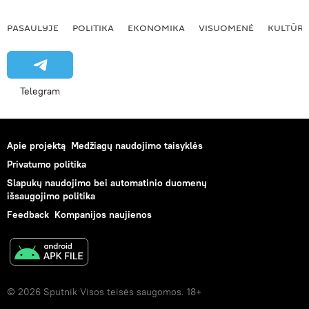
PASAULYJE
POLITIKA
EKONOMIKA
VISUOMENĖ
KULTŪR
Telegram
Apie projektą
Medžiagų naudojimo taisyklės
Privatumo politika
Slapukų naudojimo bei automatinio duomenų
išsaugojimo politika
Feedback
Kompanijos naujienos
© 2026 Sputnik Visos teisės saugomos. 18+