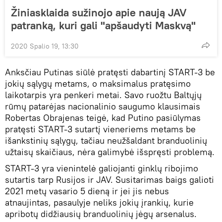
Žiniasklaida sužinojo apie naują JAV
patranką, kuri gali "apšaudyti Maskvą"
2020 Spalio 19, 13:30
Anksčiau Putinas siūlė pratęsti dabartinį START-3 be
jokių sąlygų metams, o maksimalus pratęsimo
laikotarpis yra penkeri metai. Savo ruožtu Baltųjų
rūmų patarėjas nacionalinio saugumo klausimais
Robertas Obrajenas teigė, kad Putino pasiūlymas
pratęsti START-3 sutartį vieneriems metams be
išankstinių sąlygų, tačiau neužšaldant branduolinių
užtaisų skaičiaus, nėra galimybė išspręsti problemą.
START-3 yra vienintelė galiojanti ginklų ribojimo
sutartis tarp Rusijos ir JAV. Susitarimas baigs galioti
2021 metų vasario 5 dieną ir jei jis nebus
atnaujintas, pasaulyje neliks jokių įrankių, kurie
apribotų didžiausių branduolinių jėgų arsenalus.