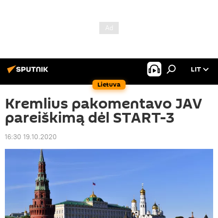
LIT
Lietuva
Kremlius pakomentavo JAV
pareiškimą dėl START-3
16:30 19.10.2020