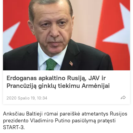
Erdoganas apkaltino Rusiją, JAV ir
Prancūziją ginklų tiekimu Armėnijai
2020 Spalio 19, 10:34
Anksčiau Baltieji rūmai pareiškė atmetantys Rusijos
prezidento Vladimiro Putino pasiūlymą pratęsti
START-3.