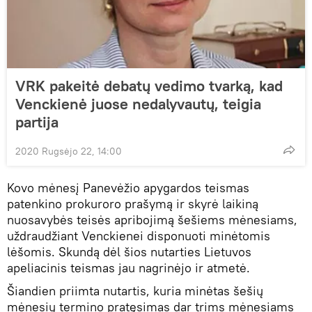
VRK pakeitė debatų vedimo tvarką, kad
Venckienė juose nedalyvautų, teigia
partija
2020 Rugsėjo 22, 14:00
Kovo mėnesį Panevėžio apygardos teismas
patenkino prokuroro prašymą ir skyrė laikiną
nuosavybės teisės apribojimą šešiems mėnesiams,
uždraudžiant Venckienei disponuoti minėtomis
lėšomis. Skundą dėl šios nutarties Lietuvos
apeliacinis teismas jau nagrinėjo ir atmetė.
Šiandien priimta nutartis, kuria minėtas šešių
mėnesių termino pratęsimas dar trims mėnesiams