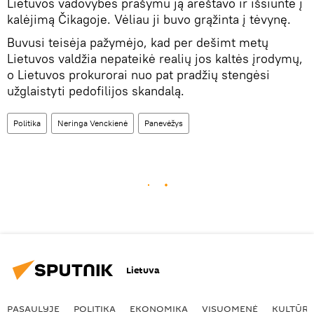
Lietuvos vadovybės prašymu ją areštavo ir išsiuntė į
kalėjimą Čikagoje. Vėliau ji buvo grąžinta į tėvynę.
Buvusi teisėja pažymėjo, kad per dešimt metų
Lietuvos valdžia nepateikė realių jos kaltės įrodymų,
o Lietuvos prokurorai nuo pat pradžių stengėsi
užglaistyti pedofilijos skandalą.
Politika
Neringa Venckienė
Panevėžys
Lietuva
PASAULYJE
POLITIKA
EKONOMIKA
VISUOMENĖ
KULTŪR