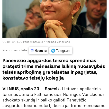
CC BY-SA 4.0
/
PepsiwinsCoke
/ Neringa Venckiene
Prenumeruokite
Panevėžio apygardos teismo sprendimas
pratęsti trims mėnesiams laikiną nuosavybės
teisės apribojimą yra teisėtas ir pagrįstas,
konstatavo teisėjų kolegija
VILNIUS, spalio 20 — Sputnik.
Lietuvos apeliacinis
teismas atmetė kaltinamosios Neringos Venckienės
advokato skundą ir paliko galioti Panevėžio
apygardos teismo nutartį, kuria jai trims mėnesiams