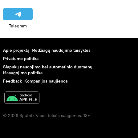
Telegram
Apie projektą
Medžiagų naudojimo taisyklės
Privatumo politika
Slapukų naudojimo bei automatinio duomenų
išsaugojimo politika
Feedback
Kompanijos naujienos
© 2026 Sputnik Visos teisės saugomos. 18+