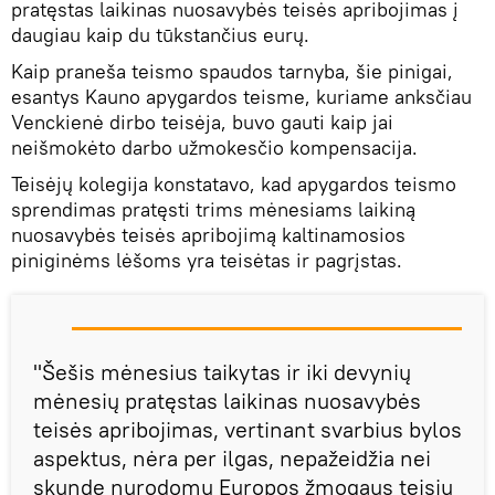
pratęstas laikinas nuosavybės teisės apribojimas į
daugiau kaip du tūkstančius eurų.
Kaip praneša teismo spaudos tarnyba, šie pinigai,
esantys Kauno apygardos teisme, kuriame anksčiau
Venckienė dirbo teisėja, buvo gauti kaip jai
neišmokėto darbo užmokesčio kompensacija.
Teisėjų kolegija konstatavo, kad apygardos teismo
sprendimas pratęsti trims mėnesiams laikiną
nuosavybės teisės apribojimą kaltinamosios
piniginėms lėšoms yra teisėtas ir pagrįstas.
"Šešis mėnesius taikytas ir iki devynių
mėnesių pratęstas laikinas nuosavybės
teisės apribojimas, vertinant svarbius bylos
aspektus, nėra per ilgas, nepažeidžia nei
skunde nurodomų Europos žmogaus teisių