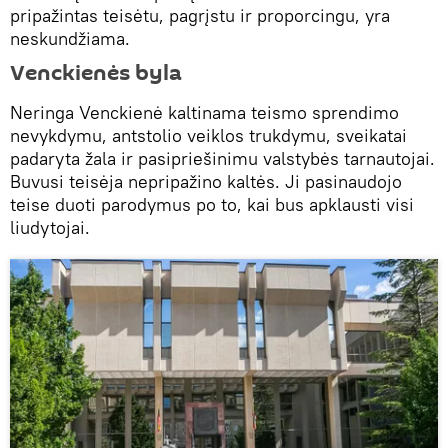
pripažintas teisėtu, pagrįstu ir proporcingu, yra
neskundžiama.
Venckienės byla
Neringa Venckienė kaltinama teismo sprendimo
nevykdymu, antstolio veiklos trukdymu, sveikatai
padaryta žala ir pasipriešinimu valstybės tarnautojai.
Buvusi teisėja nepripažino kaltės. Ji pasinaudojo
teise duoti parodymus po to, kai bus apklausti visi
liudytojai.