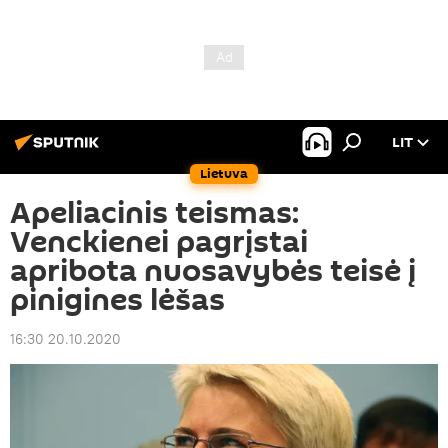
LIT
Lietuva
Apeliacinis teismas:
Venckienei pagrįstai
apribota nuosavybės teisė į
pinigines lėšas
16:30 20.10.2020