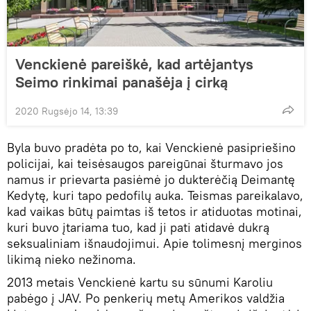
Venckienė pareiškė, kad artėjantys
Seimo rinkimai panašėja į cirką
2020 Rugsėjo 14, 13:39
Byla buvo pradėta po to, kai Venckienė pasipriešino
policijai, kai teisėsaugos pareigūnai šturmavo jos
namus ir prievarta pasiėmė jo dukterėčią Deimantę
Kedytę, kuri tapo pedofilų auka. Teismas pareikalavo,
kad vaikas būtų paimtas iš tetos ir atiduotas motinai,
kuri buvo įtariama tuo, kad ji pati atidavė dukrą
seksualiniam išnaudojimui. Apie tolimesnį merginos
likimą nieko nežinoma.
2013 metais Venckienė kartu su sūnumi Karoliu
pabėgo į JAV. Po penkerių metų Amerikos valdžia