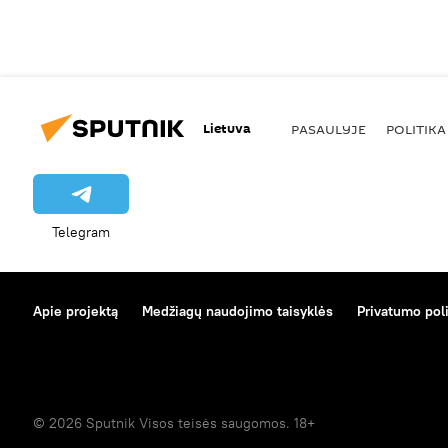
Lietuva
PASAULYJE
POLITIKA
Telegram
Apie projektą
Medžiagų naudojimo taisyklės
Privatumo poli
© 2026 Sputnik Visos teisės saugomos. 18+