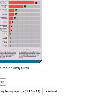
eimo rinkimų turas
tika
niškų šeimų sąjunga (LLRA-KŠS)
rinkimai