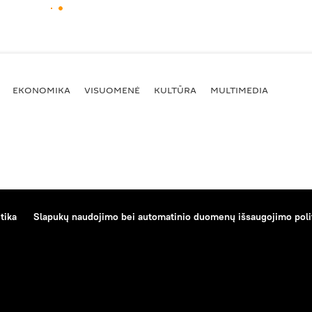
EKONOMIKA
VISUOMENĖ
KULTŪRA
MULTIMEDIA
tika
Slapukų naudojimo bei automatinio duomenų išsaugojimo poli