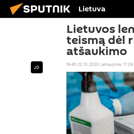
Lietuva
Lietuvos len
teismą dėl 
atšaukimo
16:45 22.10.2020
(atnaujinta:
17:28