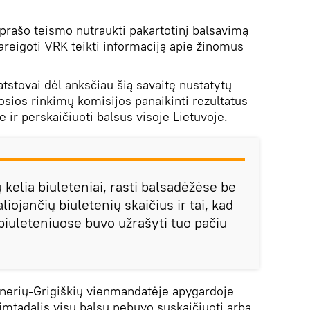
rašo teismo nutraukti pakartotinį balsavimą
pareigoti VRK teikti informaciją apie žinomus
tstovai dėl anksčiau šią savaitę nustatytų
sios rinkimų komisijos panaikinti rezultatus
 ir perskaičiuoti balsus visoje Lietuvoje.
 kelia biuleteniai, rasti balsadėžėse be
iojančių biuletenių skaičius ir tai, kad
 biuleteniuose buvo užrašyti tuo pačiu
anerių-Grigiškių vienmandatėje apygardoje
mtadalis visų balsų nebuvo suskaičiuoti arba