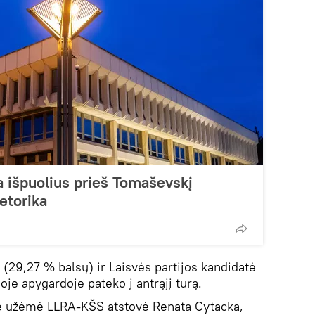
a išpuolius prieš Tomaševskį
retorika
 (29,27 % balsų) ir Laisvės partijos kandidatė
oje apygardoje pateko į antrąjį turą.
oje užėmė LLRA-KŠS atstovė Renata Cytacka,