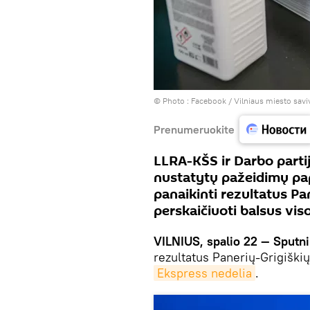
© Photo :
Facebook / Vilniaus miesto savi
Prenumeruokite
LLRA-KŠS ir Darbo partij
nustatytų pažeidimų pap
panaikinti rezultatus Pa
perskaičiuoti balsus vis
VILNIUS, spalio 22 — Sputni
rezultatus Panerių-Grigiški
Ekspress nedelia
.