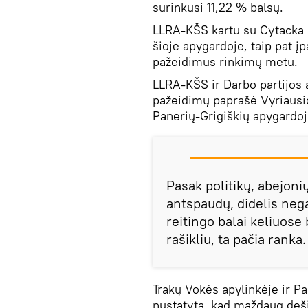
surinkusi 11,22 % balsų.
LLRA-KŠS kartu su Cytacka p
šioje apygardoje, taip pat į
pažeidimus rinkimų metu.
LLRA-KŠS ir Darbo partijos a
pažeidimų paprašė Vyriausio
Panerių-Grigiškių apygardoje
Pasak politikų, abejonių
antspaudų, didelis negal
reitingo balai keliuose
rašikliu, ta pačia ranka.
Trakų Vokės apylinkėje ir P
nustatyta, kad maždaug deši