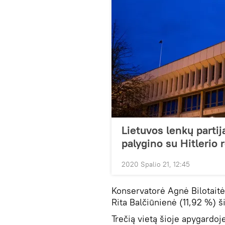
Lietuvos lenkų partij
palygino su Hitlerio 
2020 Spalio 21, 12:45
Konservatorė Agnė Bilotaitė
Rita Balčiūnienė (11,92 %) ši
Trečią vietą šioje apygard