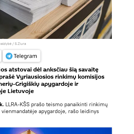
valdybė / S.Ziura
os atstovai dėl anksčiau šią savaitę
rašė Vyriausiosios rinkimų komisijos
nerių-Grigiškių apygardoje ir
oje Lietuvoje
k.
LLRA-KŠS prašo teismo panaikinti rinkimų
ų vienmandatėje apygardoje, rašo leidinys