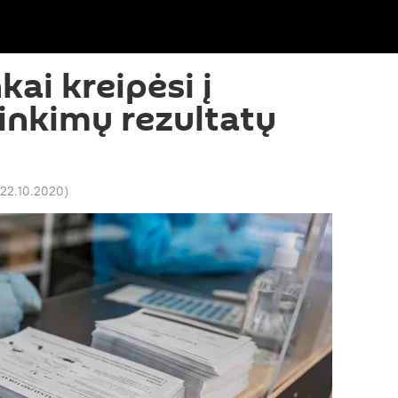
kai kreipėsi į
rinkimų rezultatų
 22.10.2020
)