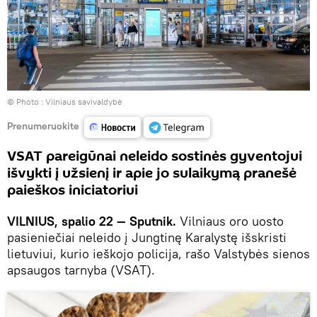
© Photo :
Vilniaus savivaldybė
Prenumeruokite
VSAT pareigūnai neleido sostinės gyventojui
išvykti į užsienį ir apie jo sulaikymą pranešė
paieškos iniciatoriui
VILNIUS, spalio 22 — Sputnik.
Vilniaus oro uosto
pasieniečiai neleido į Jungtinę Karalystę išskristi
lietuviui, kurio ieškojo policija, rašo Valstybės sienos
apsaugos tarnyba (VSAT).