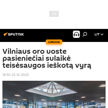
LIT
Lietuva
Vilniaus oro uoste
pasieniečiai sulaikė
teisėsaugos ieškotą vyrą
18:50 22.10.2020