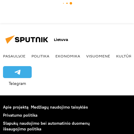
Lietuva
PASAULYJE
POLITIKA
EKONOMIKA
VISUOMENĖ
KULTŪR
Telegram
Apie projektą
Medžiagų naudojimo taisyklės
Privatumo politika
Slapukų naudojimo bei automatinio duomenų
išsaugojimo politika