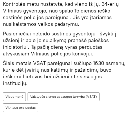
Kontrolės metu nustatyta, kad vieno iš jų, 34-erių
Vilniaus gyventojo, nuo spalio 15 dienos ieško
sostinės policijos pareigūnai. Jis yra įtariamas
nusikalstamos veikos padarymu.
Pasieniečiai neleido sostinės gyventojui išvykti į
užsienį ir apie jo sulaikymą pranešė paieškos
iniciatoriui. Tą pačią dieną vyras perduotas
atvykusiam Vilniaus policijos konvojui.
Šiais metais VSAT pareigūnai sučiupo 1630 asmenų,
kurie dėl įvairių nusikaltimų ir pažeidimų buvo
ieškomi Lietuvos bei užsienio teisėsaugos
institucijų.
Visuomenė
Valstybės sienos apsaugos tarnyba (VSAT)
Vilniaus oro uostas