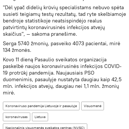
"Dėl ypač didelių krūvių specialistams nebuvo spėta
susieti teigiamų testų rezultatų, tad ryte skelbiamoje
bendroje statistikoje neatsispindėjo realus
patvirtintų koronavirusinės infekcijos atvejų
skaičius", — sakoma pranešime.
Serga 5740 žmonių, pasveiko 4073 pacientai, mirė
134 žmonės.
Kovo 11 dieną Pasaulio sveikatos organizacija
paskelbė naujos koronavirusinės infekcijos COVID-
19 protrūkį pandemija. Naujausiais PSO
duomenimis, pasaulyje nustatyta daugiau kaip 42,5
mln. infekcijos atvejų, daugiau nei 1,1 mln. žmonių
mirė.
Koronaviruso pandemija Lietuvoje ir pasaulyje
Visuomenė
koronavirusas
Lietuva
Nacionalinis visuomenės sveikatos centras (NVSC)