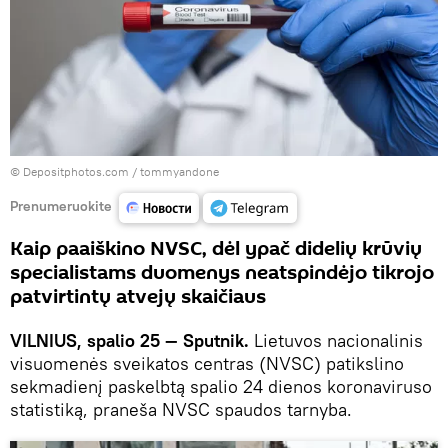
© Depositphotos.com /
tommyandone
Prenumeruokite
Kaip paaiškino NVSC, dėl ypač didelių krūvių
specialistams duomenys neatspindėjo tikrojo
patvirtintų atvejų skaičiaus
VILNIUS, spalio 25 — Sputnik.
Lietuvos nacionalinis
visuomenės sveikatos centras (NVSC) patikslino
sekmadienį paskelbtą spalio 24 dienos koronaviruso
statistiką, praneša NVSC spaudos tarnyba.