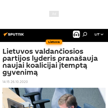
LIT
Lietuva
Lietuvos valdančiosios
partijos lyderis pranašauja
naujai koalicijai įtemptą
gyvenimą
14:15 26.10.2020