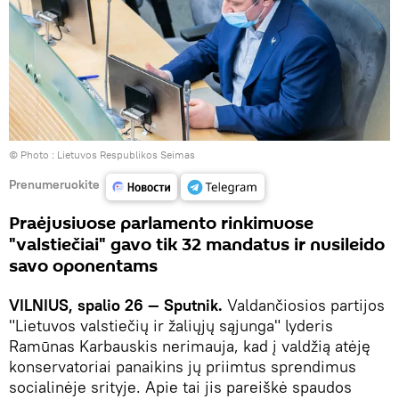
© Photo :
Lietuvos Respublikos Seimas
Prenumeruokite
Praėjusiuose parlamento rinkimuose
"valstiečiai" gavo tik 32 mandatus ir nusileido
savo oponentams
VILNIUS, spalio 26 — Sputnik.
Valdančiosios partijos
"Lietuvos valstiečių ir žaliųjų sąjunga" lyderis
Ramūnas Karbauskis nerimauja, kad į valdžią atėję
konservatoriai panaikins jų priimtus sprendimus
socialinėje srityje. Apie tai jis pareiškė spaudos