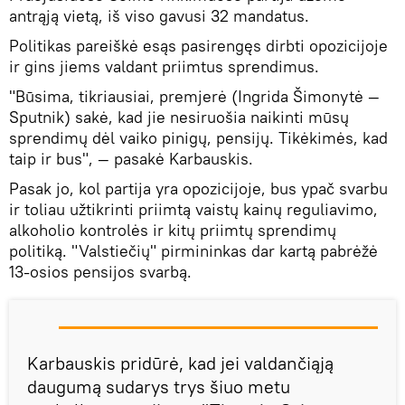
antrąją vietą, iš viso gavusi 32 mandatus.
Politikas pareiškė esąs pasirengęs dirbti opozicijoje
ir gins jiems valdant priimtus sprendimus.
"Būsima, tikriausiai, premjerė (Ingrida Šimonytė —
Sputnik) sakė, kad jie nesiruošia naikinti mūsų
sprendimų dėl vaiko pinigų, pensijų. Tikėkimės, kad
taip ir bus", — pasakė Karbauskis.
Pasak jo, kol partija yra opozicijoje, bus ypač svarbu
ir toliau užtikrinti priimtą vaistų kainų reguliavimo,
alkoholio kontrolės ir kitų priimtų sprendimų
politiką. "Valstiečių" pirmininkas dar kartą pabrėžė
13-osios pensijos svarbą.
Karbauskis pridūrė, kad jei valdančiąją
daugumą sudarys trys šiuo metu