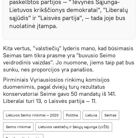
paskelbtos partijos — "Tėvynės Sąjunga-
Lietuvos krikščionys demokratai", "Liberalų
sąjūdis" ir "Laisvės partija", — tada joje bus
nuolatinė įtampa.
Kita vertus, "valstiečių" lyderis mano, kad būsimasis
Seimas tam tikra prasme yra "buvusio Seimo
veidrodinis vaizdas". Jo nuomone, jiems taip pat bus
sunku, nes proporcijos yra panašios.
Pirminiais Vyriausiosios rinkimų komisijos
duomenimis, pagal dviejų turų rezultatus
konservatoriai Seime gavo 50 mandatų iš 141.
Liberalai turi 13, o Laisvės partija — 11.
Lietuvos Seimo rinkimai — 2020
Politika
Lietuva
Seimas
Seimo rinkimai
Lietuvos valstiečių ir žaliųjų sąjunga (LVŽS)