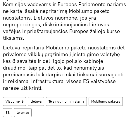
Komisijos vadovams ir Europos Parlamento nariams
ne kartą išsakė nepritarimą Mobilumo paketo
nuostatoms. Lietuvos nuomone, jos yra
neproporcingos, diskriminuojančios Lietuvos
vežėjus ir prieštaraujančios Europos žaliojo kurso
tikslams.
Lietuva nepritaria Mobilumo paketo nuostatoms dėl
privalomo vilkikų grąžinimo į įsisteigimo valstybę
kas 8 savaitės ir dėl ilgojo poilsio kabinoje
draudimo, taip pat dėl to, kad nenumatytas
pereinamasis laikotarpis rinkai tinkamai sureaguoti
ir reikiamai infrastruktūrai visose ES valstybėse
narėse užtikrinti.
Visuomenė
Lietuva
Teisingumo ministerija
Mobilumo paketas
ES
teismas