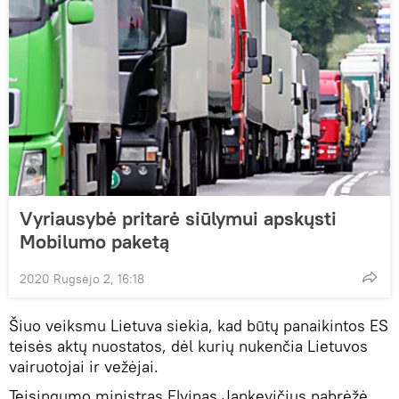
Vyriausybė pritarė siūlymui apskųsti
Mobilumo paketą
2020 Rugsėjo 2, 16:18
Šiuo veiksmu Lietuva siekia, kad būtų panaikintos ES
teisės aktų nuostatos, dėl kurių nukenčia Lietuvos
vairuotojai ir vežėjai.
Teisingumo ministras Elvinas Jankevičius pabrėžė,