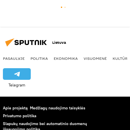
Lietuva
PASAULYJE
POLITIKA
EKONOMIKA
VISUOMENĖ
KULTŪR
Telegram
Apie projektą
Medžiagų naudojimo taisyklės
Privatumo politika
Slapukų naudojimo bei automatinio duomenų
išsaugojimo politika