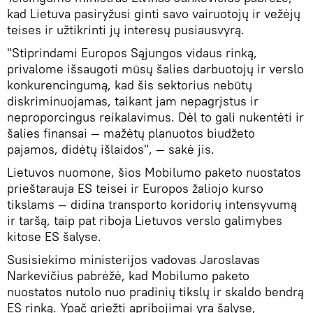
kad Lietuva pasiryžusi ginti savo vairuotojų ir vežėjų
teises ir užtikrinti jų interesų pusiausvyrą.
"Stiprindami Europos Sąjungos vidaus rinką,
privalome išsaugoti mūsų šalies darbuotojų ir verslo
konkurencingumą, kad šis sektorius nebūtų
diskriminuojamas, taikant jam nepagrįstus ir
neproporcingus reikalavimus. Dėl to gali nukentėti ir
šalies finansai — mažėtų planuotos biudžeto
pajamos, didėtų išlaidos", — sakė jis.
Lietuvos nuomone, šios Mobilumo paketo nuostatos
prieštarauja ES teisei ir Europos žaliojo kurso
tikslams — didina transporto koridorių intensyvumą
ir taršą, taip pat riboja Lietuvos verslo galimybes
kitose ES šalyse.
Susisiekimo ministerijos vadovas Jaroslavas
Narkevičius pabrėžė, kad Mobilumo paketo
nuostatos nutolo nuo pradinių tikslų ir skaldo bendrą
ES rinką. Ypač griežti apribojimai yra šalyse,