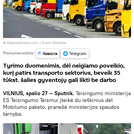
© Depositphotos.com /
Erwin Wodicka
Prenumeruokite
Tyrimo duomenimis, dėl neigiamo poveikio,
kurį patirs transporto sektorius, beveik 35
tūkst. šalies gyventojų gali likti be darbo
VILNIUS, spalio 27 — Sputnik.
Teisingumo ministerija
ES Teisingumo Teismui įteikė du ieškinius dėl
Mobilumo paketo, pranešė ministerijos spaudos
tarnyba.