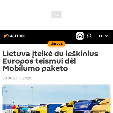
LIT
Lietuva
Lietuva įteikė du ieškinius
Europos teismui dėl
Mobilumo paketo
09:00 27.10.2020