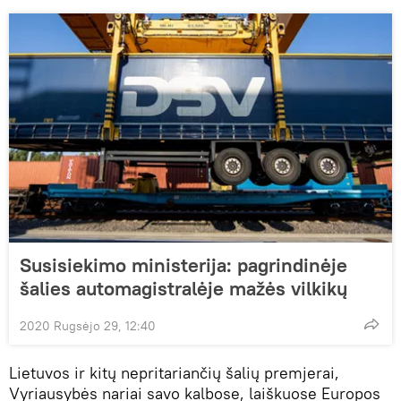
Susisiekimo ministerija: pagrindinėje
šalies automagistralėje mažės vilkikų
2020 Rugsėjo 29, 12:40
Lietuvos ir kitų nepritariančių šalių premjerai,
Vyriausybės nariai savo kalbose, laiškuose Europos