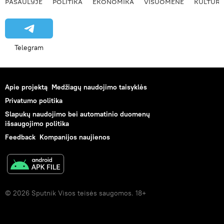
PASAULYJE
POLITIKA
EKONOMIKA
VISUOMENĖ
KULTŪR
Telegram
Apie projektą
Medžiagų naudojimo taisyklės
Privatumo politika
Slapukų naudojimo bei automatinio duomenų
išsaugojimo politika
Feedback
Kompanijos naujienos
© 2026 Sputnik Visos teisės saugomos. 18+