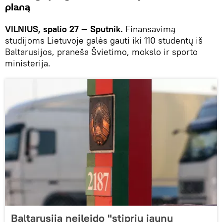
planą
VILNIUS, spalio 27 — Sputnik.
Finansavimą
studijoms Lietuvoje galės gauti iki 110 studentų iš
Baltarusijos, praneša Švietimo, mokslo ir sporto
ministerija.
Baltarusija neįleido "stiprių jaunų