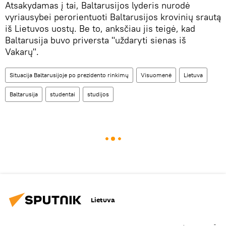
Atsakydamas į tai, Baltarusijos lyderis nurodė
vyriausybei perorientuoti Baltarusijos krovinių srautą
iš Lietuvos uostų. Be to, anksčiau jis teigė, kad
Baltarusija buvo priversta "uždaryti sienas iš
Vakarų".
Situacija Baltarusijoje po prezidento rinkimų
Visuomenė
Lietuva
Baltarusija
studentai
studijos
Lietuva