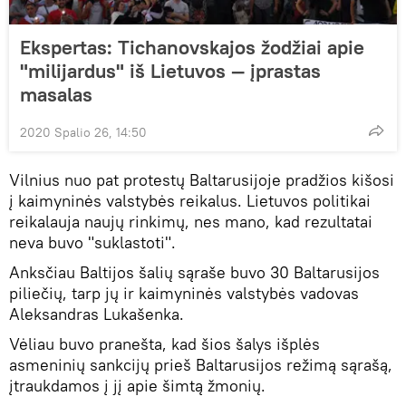
Ekspertas: Tichanovskajos žodžiai apie
"milijardus" iš Lietuvos — įprastas
masalas
2020 Spalio 26, 14:50
Vilnius nuo pat protestų Baltarusijoje pradžios kišosi
į kaimyninės valstybės reikalus. Lietuvos politikai
reikalauja naujų rinkimų, nes mano, kad rezultatai
neva buvo "suklastoti".
Anksčiau Baltijos šalių sąraše buvo 30 Baltarusijos
piliečių, tarp jų ir kaimyninės valstybės vadovas
Aleksandras Lukašenka.
Vėliau buvo pranešta, kad šios šalys išplės
asmeninių sankcijų prieš Baltarusijos režimą sąrašą,
įtraukdamos į jį apie šimtą žmonių.