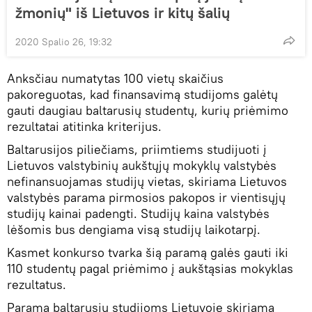
žmonių" iš Lietuvos ir kitų šalių
2020 Spalio 26, 19:32
Anksčiau numatytas 100 vietų skaičius
pakoreguotas, kad finansavimą studijoms galėtų
gauti daugiau baltarusių studentų, kurių priėmimo
rezultatai atitinka kriterijus.
Baltarusijos piliečiams, priimtiems studijuoti į
Lietuvos valstybinių aukštųjų mokyklų valstybės
nefinansuojamas studijų vietas, skiriama Lietuvos
valstybės parama pirmosios pakopos ir vientisųjų
studijų kainai padengti. Studijų kaina valstybės
lėšomis bus dengiama visą studijų laikotarpį.
Kasmet konkurso tvarka šią paramą galės gauti iki
110 studentų pagal priėmimo į aukštąsias mokyklas
rezultatus.
Parama baltarusių studijoms Lietuvoje skiriama