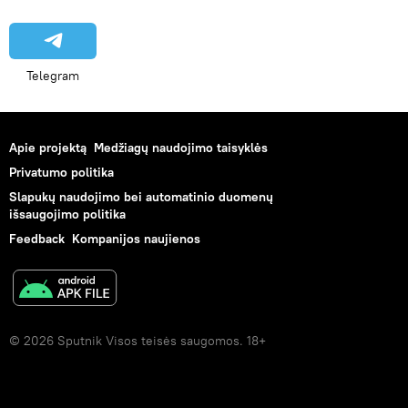
Telegram
Apie projektą
Medžiagų naudojimo taisyklės
Privatumo politika
Slapukų naudojimo bei automatinio duomenų
išsaugojimo politika
Feedback
Kompanijos naujienos
© 2026 Sputnik Visos teisės saugomos. 18+