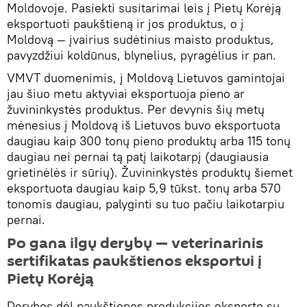
Moldovoje. Pasiekti susitarimai leis į Pietų Korėją
eksportuoti paukštieną ir jos produktus, o į
Moldovą — įvairius sudėtinius maisto produktus,
pavyzdžiui koldūnus, blynelius, pyragėlius ir pan.
VMVT duomenimis, į Moldovą Lietuvos gamintojai
jau šiuo metu aktyviai eksportuoja pieno ar
žuvininkystės produktus. Per devynis šių metų
mėnesius į Moldovą iš Lietuvos buvo eksportuota
daugiau kaip 300 tonų pieno produktų arba 115 tonų
daugiau nei pernai tą patį laikotarpį (daugiausia
grietinėlės ir sūrių). Žuvininkystės produktų šiemet
eksportuota daugiau kaip 5,9 tūkst. tonų arba 570
tonomis daugiau, palyginti su tuo pačiu laikotarpiu
pernai.
Po gana ilgų derybų — veterinarinis
sertifikatas paukštienos eksportui į
Pietų Korėją
Derybos dėl paukštienos produkcijos eksporto su