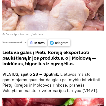
© Depositphotos.com /
Аlicjane
Prenumeruokite
Lietuva galės į Pietų Korėją eksportuoti
paukštieną ir jos produktus, o į Moldovą —
koldūnus, blynelius ir pyragėlius
VILNIUS, spalio 28 — Sputnik.
Lietuvos maisto
gamintojams gaus dar daugiau galimybių įsitvirtinti
Pietų Korėjos ir Moldovos rinkose, praneša
Valstybinė maisto ir veterinarijos tarnyba (VMVT).