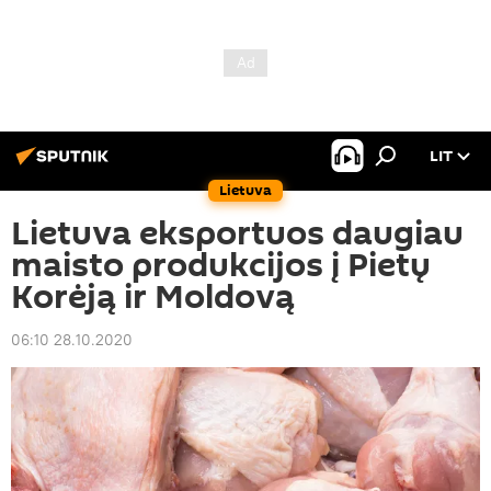
LIT
Lietuva
Lietuva eksportuos daugiau
maisto produkcijos į Pietų
Korėją ir Moldovą
06:10 28.10.2020