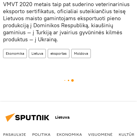
VMVT 2020 metais taip pat suderino veterinarinius
eksporto sertifikatus, oficialiai suteikiančius teisę
Lietuvos maisto gamintojams eksportuoti pieno
produkciją į Dominikos Respubliką, kiaušinių
gaminius — į Turkiją ar įvairius gyvūninės kilmės
produktus — į Ukrainą.
Ekonomika
Lietuva
eksportas
Moldova
Lietuva
PASAULYJE
POLITIKA
EKONOMIKA
VISUOMENĖ
KULTŪR