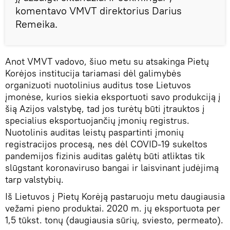
komentavo VMVT direktorius Darius
Remeika.
Anot VMVT vadovo, šiuo metu su atsakinga Pietų
Korėjos institucija tariamasi dėl galimybės
organizuoti nuotolinius auditus tose Lietuvos
įmonėse, kurios siekia eksportuoti savo produkciją į
šią Azijos valstybę, tad jos turėtų būti įtrauktos į
specialius eksportuojančių įmonių registrus.
Nuotolinis auditas leistų paspartinti įmonių
registracijos procesą, nes dėl COVID-19 sukeltos
pandemijos fizinis auditas galėtų būti atliktas tik
slūgstant koronaviruso bangai ir laisvinant judėjimą
tarp valstybių.
Iš Lietuvos į Pietų Korėją pastaruoju metu daugiausia
vežami pieno produktai. 2020 m. jų eksportuota per
1,5 tūkst. tonų (daugiausia sūrių, sviesto, permeato).