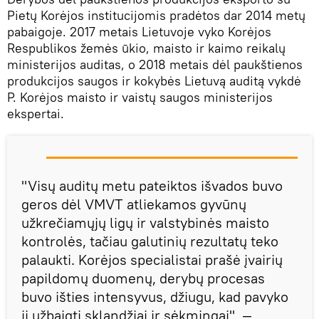
Pietų Korėjos institucijomis pradėtos dar 2014 metų
pabaigoje. 2017 metais Lietuvoje vyko Korėjos
Respublikos žemės ūkio, maisto ir kaimo reikalų
ministerijos auditas, o 2018 metais dėl paukštienos
produkcijos saugos ir kokybės Lietuvą auditą vykdė
P. Korėjos maisto ir vaistų saugos ministerijos
ekspertai.
"Visų auditų metu pateiktos išvados buvo
geros dėl VMVT atliekamos gyvūnų
užkrečiamųjų ligų ir valstybinės maisto
kontrolės, tačiau galutinių rezultatų teko
palaukti. Korėjos specialistai prašė įvairių
papildomų duomenų, derybų procesas
buvo išties intensyvus, džiugu, kad pavyko
jį užbaigti sklandžiai ir sėkmingai", —