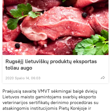
Rugsėjį lietuviškų produktų eksportas
toliau augo
2020 Spalio 14, 06:03
Praėjusią savaitę VMVT sėkmingai baigė dviejų
Lietuvos maisto gamintojams svarbių eksporto
veterinarijos sertifikatų derinimo procedūras su
atsakingomis institucijomis Pietų Korėjoje ir