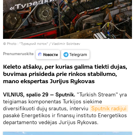
© Photo :
"Турецкий поток" / Vladimir Solntsev
Prenumeruokite
Keleto atšakų, per kurias galima tiekti dujas,
buvimas prisideda prie rinkos stabilumo,
mano ekspertas Jurijus Rykovas
VILNIUS, spalio 29 — Sputnik.
"Turkish Stream" yra
teigiamas komponentas Turkijos siekime
diversifikuoti dujų srautus, interviu
Sputnik radijui
pasakė Energetikos ir finansų instituto Energetikos
departamento vedėjas Jurijus Rykovas.