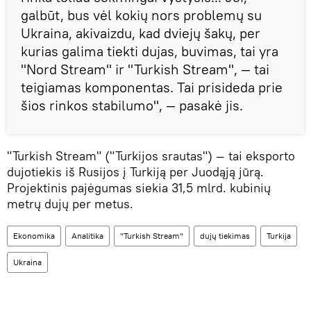
galbūt, bus vėl kokių nors problemų su
Ukraina, akivaizdu, kad dviejų šakų, per
kurias galima tiekti dujas, buvimas, tai yra
"Nord Stream" ir "Turkish Stream", — tai
teigiamas komponentas. Tai prisideda prie
šios rinkos stabilumo", — pasakė jis.
"Turkish Stream" ("Turkijos srautas") — tai eksporto
dujotiekis iš Rusijos į Turkiją per Juodąją jūrą.
Projektinis pajėgumas siekia 31,5 mlrd. kubinių
metrų dujų per metus.
Ekonomika
Analitika
"Turkish Stream"
dujų tiekimas
Turkija
Ukraina