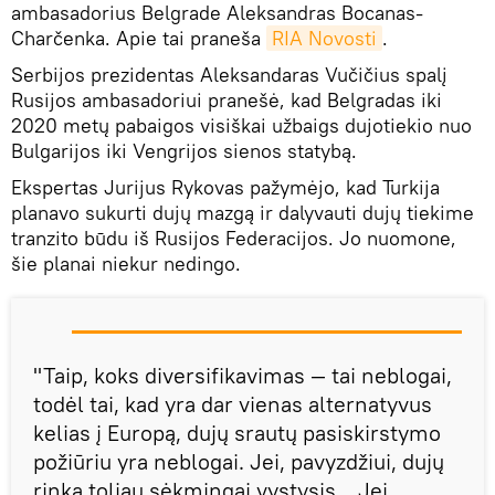
ambasadorius Belgrade Aleksandras Bocanas-
Charčenka. Apie tai praneša
RIA Novosti
.
Serbijos prezidentas Aleksandaras Vučičius spalį
Rusijos ambasadoriui pranešė, kad Belgradas iki
2020 metų pabaigos visiškai užbaigs dujotiekio nuo
Bulgarijos iki Vengrijos sienos statybą.
Ekspertas Jurijus Rykovas pažymėjo, kad Turkija
planavo sukurti dujų mazgą ir dalyvauti dujų tiekime
tranzito būdu iš Rusijos Federacijos. Jo nuomone,
šie planai niekur nedingo.
"Taip, koks diversifikavimas — tai neblogai,
todėl tai, kad yra dar vienas alternatyvus
kelias į Europą, dujų srautų pasiskirstymo
požiūriu yra neblogai. Jei, pavyzdžiui, dujų
rinka toliau sėkmingai vystysis... Jei,