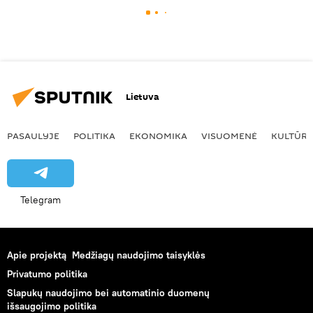
Lietuva
PASAULYJE
POLITIKA
EKONOMIKA
VISUOMENĖ
KULTŪR
Telegram
Apie projektą
Medžiagų naudojimo taisyklės
Privatumo politika
Slapukų naudojimo bei automatinio duomenų
išsaugojimo politika