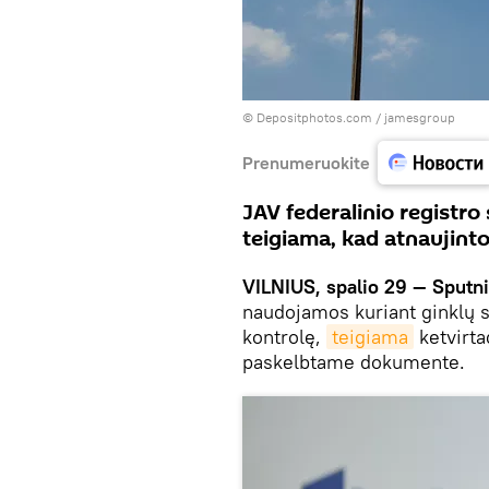
© Depositphotos.com /
jamesgroup
Prenumeruokite
JAV federalinio registr
teigiama, kad atnaujintos
VILNIUS, spalio 29 — Sputn
naudojamos kuriant ginklų si
kontrolę,
teigiama
ketvirta
paskelbtame dokumente.