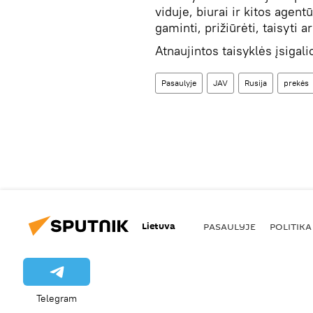
viduje, biurai ir kitos agent
gaminti, prižiūrėti, taisyti 
Atnaujintos taisyklės įsigali
Pasaulyje
JAV
Rusija
prekės
Lietuva
PASAULYJE
POLITIKA
Telegram