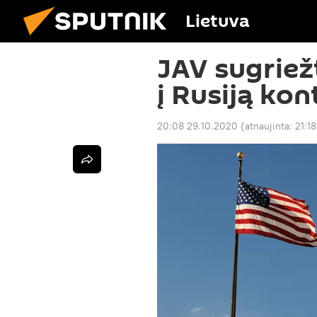
Lietuva
JAV sugriež
į Rusiją kon
20:08 29.10.2020
(atnaujinta:
21:1