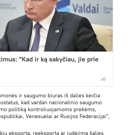
imus: "Kad ir ką sakyčiau, jie prie
amonės ir saugumo biuras iš dalies keičia
ostatus, kad vardan nacionalinio saugumo
jimo politiką kontroliuojamoms prekėms,
spublikai, Venesuelai ar Rusijos Federacijai",
kių eksportą, reeksportą ar judėjimą šalies