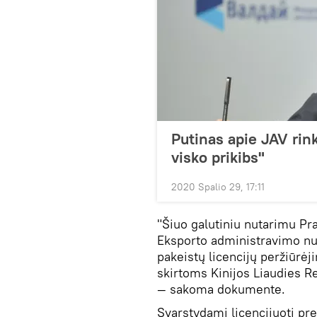
Putinas apie JAV rink
visko prikibs"
2020 Spalio 29, 17:11
"Šiuo galutiniu nutarimu Pr
Eksporto administravimo nu
pakeistų licencijų peržiūrė
skirtoms Kinijos Liaudies Re
— sakoma dokumente.
Svarstydami licencijuoti pre