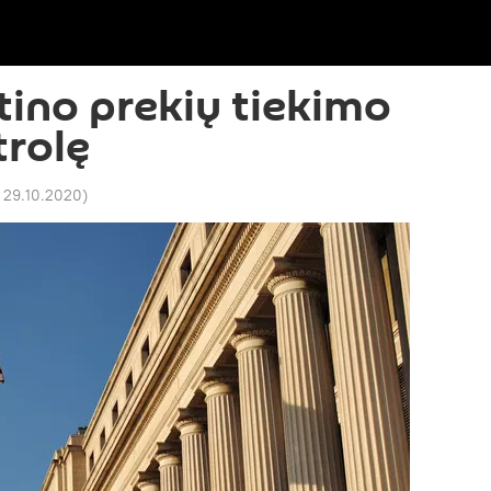
tino prekių tiekimo
trolę
8 29.10.2020
)