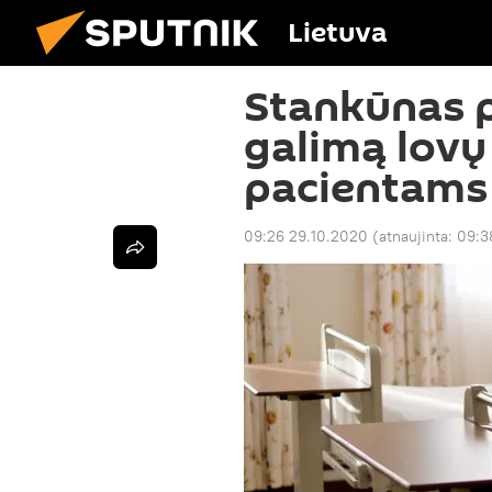
Lietuva
Stankūnas
galimą lov
pacientams
09:26 29.10.2020
(atnaujinta:
09:3