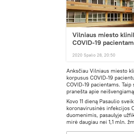
Vilniaus miesto klin
COVID-19 pacientam
2020 Spalio 28, 20:50
Anksčiau Vilniaus miesto kl
korpusus COVID-19 pacientų 
COVID-19 pacientams. Taip 
pranešta apie neišvengiamą
Kovo 11 dieną Pasaulio svei
koronavirusinės infekcijos
duomenimis, pasaulyje užfik
mirė daugiau nei 1,1 mln. ž