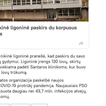
ikinė ligoninė paskirs du korpusus
s
inikinė ligoninė pranešė, kad paskirs du savo
gydymui. Ligoninė įrengs 130 lovų, skirtų
siekiama padėti Santaros klinikoms, kur buvo
 lovų trūkumą.
katos organizacija paskelbė naujos
 COVID-19 protrūkį pandemija. Naujausiais PSO
suota daugiau nei 43,7 mln. infekcijos atvejų,
monių.