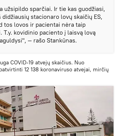
 užsipildo sparčiai. Ir tie kas guodžiasi,
š didžiausių stacionaro lovų skaičių ES,
ad tos lovos ir pacientai nėra taip
T.y. kovidinio paciento į laisvą lovą
paguldysi", — rašo Stankūnas.
auga COVID-19 atvejų skaičius. Nuo
atvirtinti 12 138 koronaviruso atvejai, mirčių