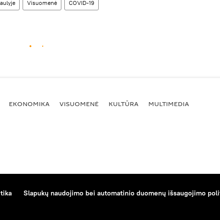
aulyje
Visuomenė
COVID-19
EKONOMIKA
VISUOMENĖ
KULTŪRA
MULTIMEDIA
tika
Slapukų naudojimo bei automatinio duomenų išsaugojimo poli