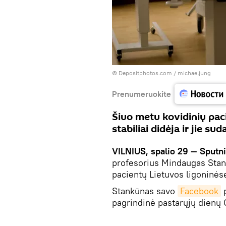
© Depositphotos.com /
michaeljung
Prenumeruokite
Šiuo metu kovidinių pac
stabiliai didėja ir jie s
VILNIUS, spalio 29 — Sputni
profesorius Mindaugas Stank
pacientų Lietuvos ligoninėse
Stankūnas savo
Facebook
p
pagrindinė pastarųjų dienų C