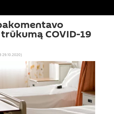
 pakomentavo
ų trūkumą COVID-19
8 29.10.2020
)