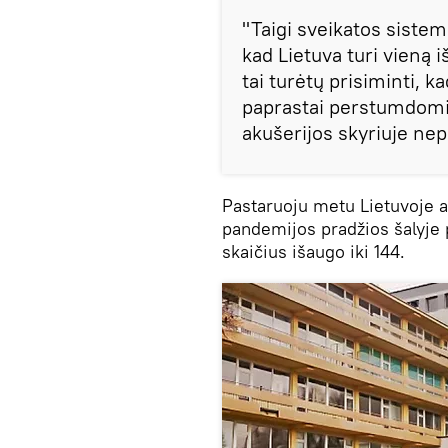
"Taigi sveikatos sistema
kad Lietuva turi vieną i
tai turėtų prisiminti, k
paprastai perstumdomi. 
akušerijos skyriuje ne
Pastaruoju metu Lietuvoje 
pandemijos pradžios šalyje p
skaičius išaugo iki 144.