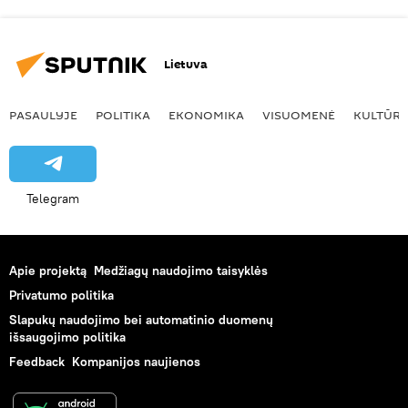
Lietuva
PASAULYJE
POLITIKA
EKONOMIKA
VISUOMENĖ
KULTŪR
Telegram
Apie projektą
Medžiagų naudojimo taisyklės
Privatumo politika
Slapukų naudojimo bei automatinio duomenų
išsaugojimo politika
Feedback
Kompanijos naujienos