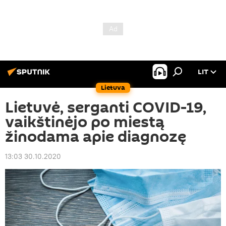
LIT
Lietuva
Lietuvė, serganti COVID-19,
vaikštinėjo po miestą
žinodama apie diagnozę
13:03 30.10.2020