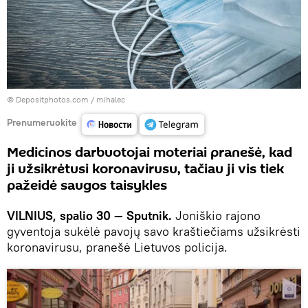
© Depositphotos.com /
mihalec
Prenumeruokite
Medicinos darbuotojai moteriai pranešė, kad
ji užsikrėtusi koronavirusu, tačiau ji vis tiek
pažeidė saugos taisykles
VILNIUS, spalio 30 — Sputnik.
Joniškio rajono
gyventoja sukėlė pavojų savo kraštiečiams užsikrėsti
koronavirusu, pranešė Lietuvos policija.