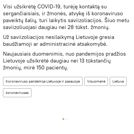
Visi užsikrėtę COVID-19, turėję kontaktą su
sergančiaisiais, ir žmonės, atvykę iš koronaviruso
paveiktų šalių, turi laikytis saviizoliacijos. Šiuo metu
saviizoliuojasi daugiau nei 28 tūkst. žmonių.
Už saviizoliacijos nesilaikymą Lietuvoje gresia
baudžiamoji ar administracinė atsakomybė.
Naujausiais duomenimis, nuo pandemijos pradžios
Lietuvoje užsikrėtė daugiau nei 13 tūkstančių
žmonių, mirė 150 pacientų.
Koronaviruso pandemija Lietuvoje ir pasaulyje
Visuomenė
Lietuva
koronavirusas