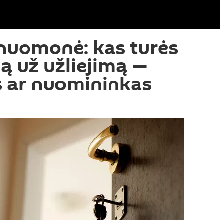
 nuomonė: kas turės
lą už užliejimą —
 ar nuomininkas