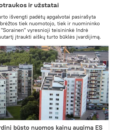
traukos ir užstatai
rto išvengti padėtų apgalvotai pasirašyta
ibrėžtos tiek nuomotojo, tiek ir nuomininko
"Sorainen" vyresnioji teisininkė Indrė
tartį įtraukti aiškų turto būklės įvardijimą.
ordinį būsto nuomos kainų augimą ES