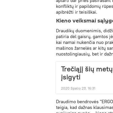
aptarti dar prieš pasirašant
konfliktų ir papildomų rūpe
apibrėžti ir teisiškai.
Kieno veiksmai sąly
Draudikų duomenimis, didži
patiria dėl gaisrų, gamtos jė
kai namai nukenčia nuo pra
mašinos žarnelės ar kitų san
nuostolingiausių, bet ir dažn
Trečiąjį šių metų
įsigyti
2020 Spalio 23, 16:31
Draudimo bendrovės "ERGO" 
teigia, kad dažnas klausimas