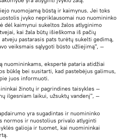
akomybė yra atlyginti įvykio žalą.
iejo nuomojamą būstą ir kaimynus. Jei toks
nuostolis įvyko nepriklausomai nuo nuomininko
 dėl kaimynui sukeltos žalos atlyginimo
tvejai, kai žala būtų išieškoma iš pačių
u atveju pastarasis pats turėtų sukelti gedimą,
avo veiksmais sąlygoti būsto užliejimą", —
tą nuomininkams, ekspertė pataria atidžiai
s būklę bei susitarti, kad pastebėjus galimus,
pie juos informuoti.
ininkai žinotų ir pagrindines taisykles —
mų ilgesniam laikui, užsuktų vandenį", —
eapdairumo yra sugadintas ir nuomininko
s normos ir nuostolius privalo atlyginti
syklės galioja ir tuomet, kai nuomininkai
rtą.