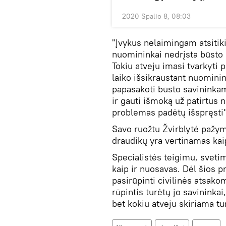
2020 Spalio 8, 08:03
"Įvykus nelaimingam atsitik
nuomininkai nedrįsta būsto 
Tokiu atveju imasi tvarkyti p
laiko išsikraustant nuominin
papasakoti būsto savininkam
ir gauti išmoką už patirtus 
problemas padėtų išspręsti"
Savo ruožtu Žvirblytė pažym
draudikų yra vertinamas kaip
Specialistės teigimu, svetim
kaip ir nuosavas. Dėl šios 
pasirūpinti civilinės atsak
rūpintis turėtų jo savininka
bet kokiu atveju skiriama t