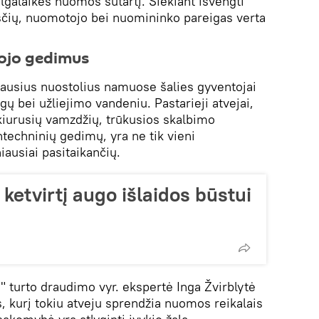
 ilgalaikės nuomos sutartį. Siekiant išvengti
sčių, nuomotojo bei nuomininko pareigas verta
gojo gedimus
ausius nuostolius namuose šalies gyventojai
gų bei užliejimo vandeniu. Pastarieji atvejai,
kiurusių vamzdžių, trūkusios skalbimo
techninių gedimų, yra ne tik vieni
iausiai pasitaikančių.
 ketvirtį augo išlaidos būstui
turto draudimo vyr. ekspertė Inga Žvirblytė
, kurį tokiu atveju sprendžia nuomos reikalais