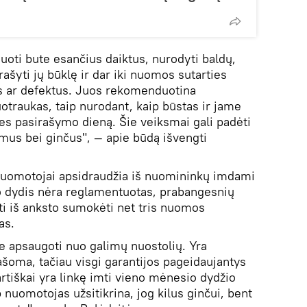
uoti bute esančius daiktus, nurodyti baldų,
rašyti jų būklę ir dar iki nuomos sutarties
ar defektus. Juos rekomenduotina
uotraukas, taip nurodant, kaip būstas ir jame
ies pasirašymo dieną. Šie veiksmai gali padėti
imus bei ginčus", — apie būdą išvengti
 nuomotojai apsidraudžia iš nuomininkų imdami
jo dydis nėra reglamentuotas, prabangesnių
yti iš anksto sumokėti net tris nuomos
as.
e apsaugoti nuo galimų nuostolių. Yra
rašoma, tačiau visgi garantijos pageidaujantys
rtiškai yra linkę imti vieno mėnesio dydžio
nuomotojas užsitikrina, jog kilus ginčui, bent