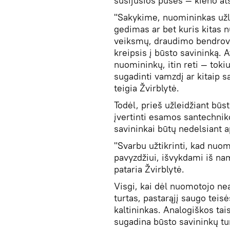
susijusios pusės — kieno ats
"Sakykime, nuomininkas užl
gedimas ar bet kuris kitas 
veiksmų, draudimo bendrovė
kreipsis į būsto savininką. A
nuomininkų, itin reti — toki
sugadinti vamzdį ar kitaip s
teigia Žvirblytė.
Todėl, prieš užleidžiant būs
įvertinti esamos santechniko
savininkai būtų nedelsiant a
"Svarbu užtikrinti, kad nuom
pavyzdžiui, išvykdami iš na
pataria Žvirblytė.
Visgi, kai dėl nuomotojo n
turtas, pastarąjį saugo teisė
kaltininkas. Analogiškos tai
sugadina būsto savininkų tu