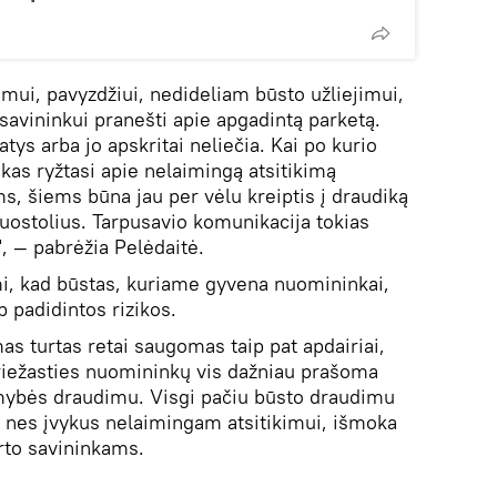
imui, pavyzdžiui, nedideliam būsto užliejimui,
savininkui pranešti apie apgadintą parketą.
atys arba jo apskritai neliečia. Kai po kurio
kas ryžtasi apie nelaimingą atsitikimą
s, šiems būna jau per vėlu kreiptis į draudiką
nuostolius. Tarpusavio komunikacija tokias
, — pabrėžia Pelėdaitė.
i, kad būstas, kuriame gyvena nuomininkai,
 padidintos rizikos.
as turtas retai saugomas taip pat apdairiai,
priežasties nuomininkų vis dažniau prašoma
omybės draudimu. Visgi pačiu būsto draudimu
i, nes įvykus nelaimingam atsitikimui, išmoka
urto savininkams.