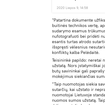
2020 Liepos 9, 14:58
"Patartina dokumente užfiks
buitinės technikos vertę, ap
sudarymo esamus trūkumus 
nufotografuoti bei pridėti n
esantis turtas atrodo sutart
išspręsti vėlesnius nesutar
konfliktų kalba Pelėdaitė.
Teisininkė papildo: neretai
užstatą. Nors įstatymiškai 
butų savininkai gali papraš
mokėjimus siekiančias sum
"Taip nuomotojas siekia sav
sutarčių, kai užstato ir nep
nuomotojai Lietuvoje standa
nuomos sumos užstatą. Taip 