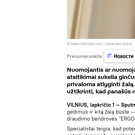
© Depositphotos.com /
deyangeorgiev2
Prenumeruokite
Nuomojantis ar nuomoja
atsitikimai sukelia ginč
privaloma atlyginti žalą.
užtikrinti, kad panašūs
VILNIUS, lapkričio 1 — Sputn
gedimus ir kitą žalą būste 
draudimo bendrovės "ERGO" 
Specialistai teigia, kad pot