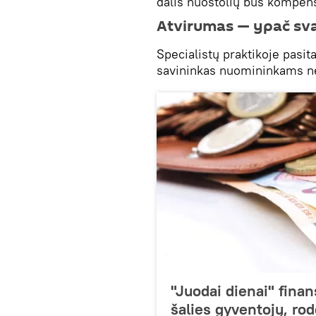
dalis nuostolių bus kompe
Atvirumas — ypač sv
Specialistų praktikoje pasit
savininkas nuomininkams ne
"Juodai dienai" finan
šalies gyventojų, ro