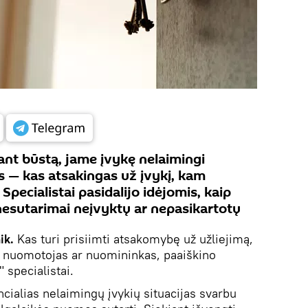
nt būstą, jame įvykę nelaimingi
us — kas atsakingas už įvykį, kam
 Specialistai pasidalijo idėjomis, kaip
 nesutarimai neįvyktų ar nepasikartotų
ik.
Kas turi prisiimti atsakomybę už užliejimą,
— nuomotojas ar nuomininkas, paaiškino
specialistai.
encialias nelaimingų įvykių situacijas svarbu