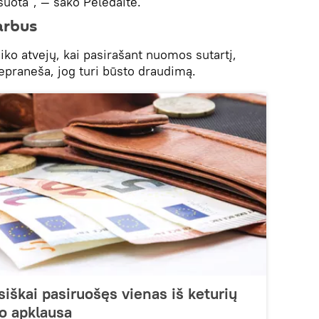
nsuota", — sako Pelėdaitė.
arbus
aiko atvejų, kai pasirašant nuomos sutartį,
praneša, jog turi būsto draudimą.
siškai pasiruošęs vienas iš keturių
do apklausa