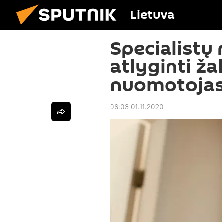
Lietuva
Specialistų
atlyginti ža
nuomotojas
06:03 01.11.2020