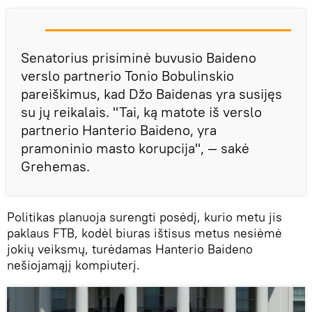
Senatorius prisiminė buvusio Baideno
verslo partnerio Tonio Bobulinskio
pareiškimus, kad Džo Baidenas yra susijęs
su jų reikalais. "Tai, ką matote iš verslo
partnerio Hanterio Baideno, yra
pramoninio masto korupcija", — sakė
Grehemas.
Politikas planuoja surengti posėdį, kurio metu jis
paklaus FTB, kodėl biuras ištisus metus nesiėmė
jokių veiksmų, turėdamas Hanterio Baideno
nešiojamąjį kompiuterį.