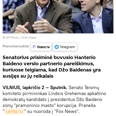
© AP Photo / Nick Wass
Prenumeruokite
Senatorius prisiminė buvusio Hanterio
Baideno verslo partnerio pareiškimus,
kuriuose teigiama, kad Džo Baidenas yra
susijęs su jų reikalais
VILNIUS, lapkričio 2 — Sputnik.
Senato Teismų
komiteto pirmininkas Lindsis Grehemas apkaltino
demokratų kandidato į prezidentus Džo Baideno
sūnų "pramoninio masto" korupcija. Praneša
"
Lenta.ru
" su nuoroda į "Fox News".