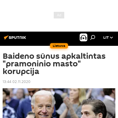
LIT
Lietuva
Baideno sūnus apkaltintas
"pramoninio masto"
korupcija
13:44 02.11.2020