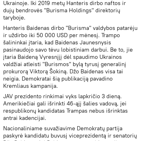
Ukrainoje. Iki 2019 metų Hanteris dirbo naftos ir
dujų bendrovės "Burisma Holdings" direktorių
taryboje.
Hanteris Baidenas dirbo "Burisma" valdybos patarėju
ir uždirbo iki 50 000 USD per mėnesį. Trampo
šalininkai įtaria, kad Baidenas Jaunesnysis
pasinaudojo savo tėvu lobistiniam darbui. Be to, jie
įtaria Baideną Vyresnįjį dėl spaudimo Ukrainos
valdžiai atleisti "Burismos" bylą tyrusį generalinį
prokurorą Viktorą Šokiną. Džo Baidenas visa tai
neigia. Demokratai šią publikaciją pavadino
Kremliaus kampanija.
JAV prezidento rinkimai vyks lapkričio 3 dieną.
Amerikiečiai gali išrinkti 46-ąjį šalies vadovą, jei
respublikonų kandidatas Trampas nebus išrinktas
antrai kadencijai.
Nacionaliniame suvažiavime Demokratų partija
paskyrė kandidatu buvusį viceprezidentą ir senatorių