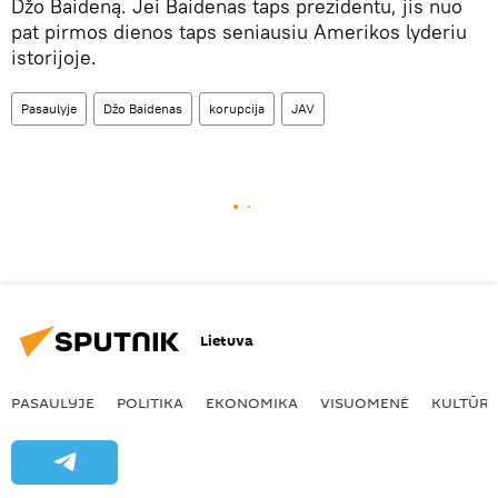
Džo Baideną. Jei Baidenas taps prezidentu, jis nuo
pat pirmos dienos taps seniausiu Amerikos lyderiu
istorijoje.
Pasaulyje
Džo Baidenas
korupcija
JAV
Lietuva
PASAULYJE
POLITIKA
EKONOMIKA
VISUOMENĖ
KULTŪR