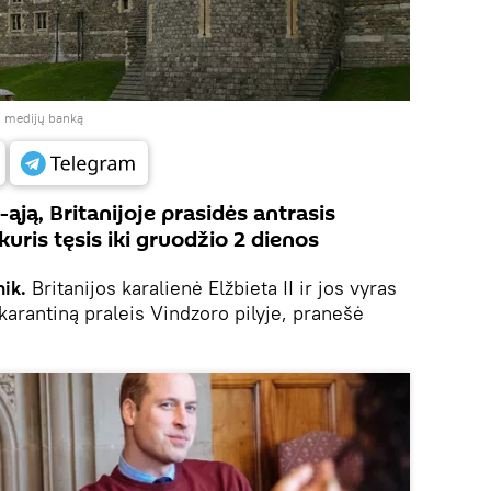
 į medijų banką
5-ąją, Britanijoje prasidės antrasis
kuris tęsis iki gruodžio 2 dienos
ik.
Britanijos karalienė Elžbieta II ir jos vyras
karantiną praleis Vindzoro pilyje, pranešė