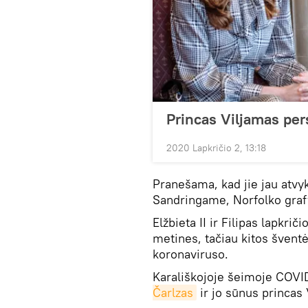
Princas Viljamas pe
2020 Lapkričio 2, 13:18
Pranešama, kad jie jau atvy
Sandringame, Norfolko graf
Elžbieta II ir Filipas lapkri
metines, tačiau kitos šventė
koronaviruso.
Karališkojoje šeimoje COVID
Čarlzas
ir jo sūnus princas 