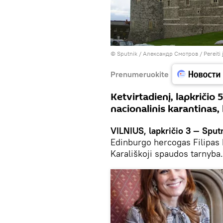
© Sputnik / Александр Смотров
/
Pereiti
Prenumeruokite
Ketvirtadienį, lapkričio 
nacionalinis karantinas, 
VILNIUS, lapkričio 3 — Sputn
Edinburgo hercogas Filipas 
Karališkoji spaudos tarnyba.