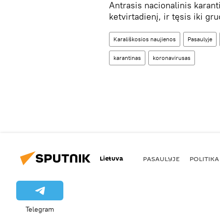
Antrasis nacionalinis karanti
ketvirtadienį, ir tęsis iki gr
Karališkosios naujienos
Pasaulyje
karantinas
koronavirusas
Lietuva
PASAULYJE
POLITIKA
Telegram