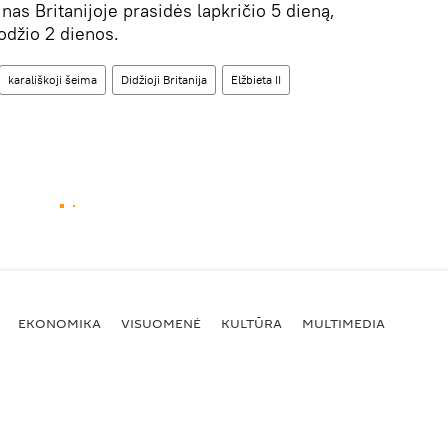
nas Britanijoje prasidės lapkričio 5 dieną,
uodžio 2 dienos.
karališkoji šeima
Didžioji Britanija
Elžbieta II
EKONOMIKA
VISUOMENĖ
KULTŪRA
MULTIMEDIA