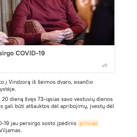
rsirgo COVID-19
ko į Vindzorą iš šeimos dvaro, esančio
ystėje.
čio 20 dieną švęs 73-iąsias savo vestuvių dienos
s gali būti atšauktos dėl apribojimų, įvestų dėl
-19 jau persirgo sosto įpėdinis
princas 
Viljamas.