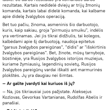
rezultatas. Kartais nedidelė dviejų ar trijų žmonių
komanda, kartais labai didelė komanda, kai kalbame
apie didelę žvalgybos operaciją.
Bet tuo pačiu, žinoma, asmeninis šio darbuotojo,
kuris, kaip sakiau, groja "pirmuoju smuiku", indėlis
yra vertinamas. Jei jis tikrai didžiulis, tai kolegos,
kalbėdami apie šį darbuotoją, naudoja epitetus
"garsus žvalgybos pareigūnas", "didis" ar "išskirtinis
žvalgybos pareigūnas". Bet, žinote, mūsų tarnyboje,
būstinėje, yra Rusijos žvalgybos istorijos muziejus,
kuriame žymiausių, legendinių sovietų, Rusijos
žvalgybos pareigūnų vardai iškalti ant marmurinės
plokštės. Jų yra daugiau nei šimtas.
— Ar galite įvardyti kai kuriuos iš jų?
— Na, jūs tikriausiai juos pažįstate. Aleksejus
Kozlovas, Gevorkas Vartanianas, Rudolfas Abelis ir
panašiai.