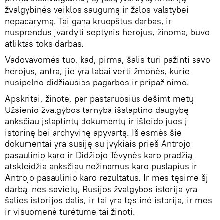
žvalgybinės veiklos saugumą ir žalos valstybei
nepadarymą. Tai gana kruopštus darbas, ir
nusprendus įvardyti septynis herojus, žinoma, buvo
atliktas toks darbas.
Vadovavomės tuo, kad, pirma, šalis turi pažinti savo
herojus, antra, jie yra labai verti žmonės, kurie
nusipelno didžiausios pagarbos ir pripažinimo.
Apskritai, žinote, per pastaruosius dešimt metų
Užsienio žvalgybos tarnyba išslaptino daugybę
anksčiau įslaptintų dokumentų ir išleido juos į
istorinę bei archyvinę apyvartą. Iš esmės šie
dokumentai yra susiję su įvykiais prieš Antrojo
pasaulinio karo ir Didžiojo Tėvynės karo pradžią,
atskleidžia anksčiau nežinomus karo puslapius ir
Antrojo pasaulinio karo rezultatus. Ir mes tęsime šį
darbą, nes sovietų, Rusijos žvalgybos istorija yra
šalies istorijos dalis, ir tai yra tęstinė istorija, ir mes
ir visuomenė turėtume tai žinoti.