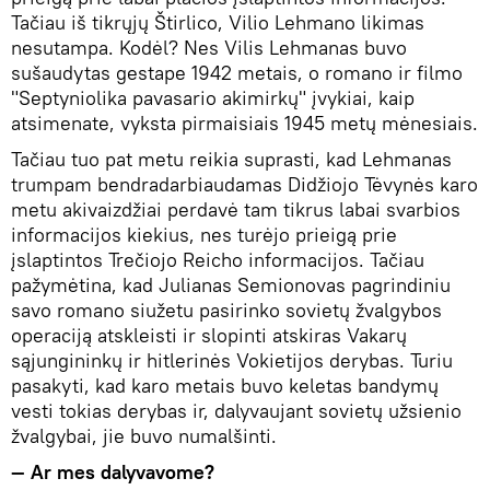
Tačiau iš tikrųjų Štirlico, Vilio Lehmano likimas
nesutampa. Kodėl? Nes Vilis Lehmanas buvo
sušaudytas gestape 1942 metais, o romano ir filmo
"Septyniolika pavasario akimirkų" įvykiai, kaip
atsimenate, vyksta pirmaisiais 1945 metų mėnesiais.
Tačiau tuo pat metu reikia suprasti, kad Lehmanas
trumpam bendradarbiaudamas Didžiojo Tėvynės karo
metu akivaizdžiai perdavė tam tikrus labai svarbios
informacijos kiekius, nes turėjo prieigą prie
įslaptintos Trečiojo Reicho informacijos. Tačiau
pažymėtina, kad Julianas Semionovas pagrindiniu
savo romano siužetu pasirinko sovietų žvalgybos
operaciją atskleisti ir slopinti atskiras Vakarų
sąjungininkų ir hitlerinės Vokietijos derybas. Turiu
pasakyti, kad karo metais buvo keletas bandymų
vesti tokias derybas ir, dalyvaujant sovietų užsienio
žvalgybai, jie buvo numalšinti.
— Ar mes dalyvavome?