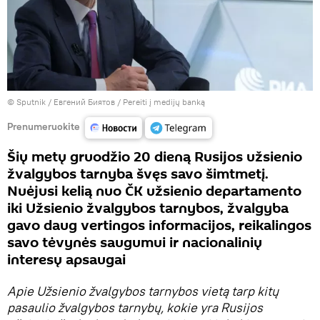
© Sputnik / Евгений Биятов
/
Pereiti į medijų banką
Prenumeruokite
Šių metų gruodžio 20 dieną Rusijos užsienio
žvalgybos tarnyba švęs savo šimtmetį.
Nuėjusi kelią nuo ČK užsienio departamento
iki Užsienio žvalgybos tarnybos, žvalgyba
gavo daug vertingos informacijos, reikalingos
savo tėvynės saugumui ir nacionalinių
interesų apsaugai
Apie Užsienio žvalgybos tarnybos vietą tarp kitų
pasaulio žvalgybos tarnybų, kokie yra Rusijos