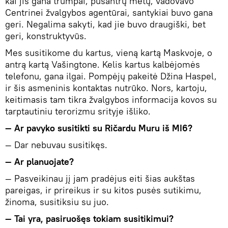
kai jis gana trumpai, pusantrų metų, vadovavo
Centrinei žvalgybos agentūrai, santykiai buvo gana
geri. Negalima sakyti, kad jie buvo draugiški, bet
geri, konstruktyvūs.
Mes susitikome du kartus, vieną kartą Maskvoje, o
antrą kartą Vašingtone. Kelis kartus kalbėjomės
telefonu, gana ilgai. Pompėjų pakeitė Džina Haspel,
ir šis asmeninis kontaktas nutrūko. Nors, kartoju,
keitimasis tam tikra žvalgybos informacija kovos su
tarptautiniu terorizmu srityje išliko.
— Ar pavyko susitikti su Ričardu Muru iš MI6?
— Dar nebuvau susitikęs.
— Ar planuojate?
— Pasveikinau jį jam pradėjus eiti šias aukštas
pareigas, ir prireikus ir su kitos pusės sutikimu,
žinoma, susitiksiu su juo.
— Tai yra, pasiruošęs tokiam susitikimui?