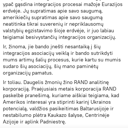
ypač gąsdina integracijos procesai mažoje Eurazijos
erdvėje. Jų supratimas apie savo saugumą,
amerikiečių supratimas apie savo saugumą
neatitinka tikrai suverenių ir nepriklausomų
valstybių egzistavimo šioje erdvėje, ir juo labiau
teigiamai besivystančių integracijos organizacijų.
Ir, žinoma, jie bando įnešti nesantaiką į šių
integracijos asociacijų veiklą ir bando sutrikdyti
mums artimų šalių procesus, kurie kartu su mumis
sudaro šių asociacijų, šių mano paminėtų
organizacijų pamatus.
Ir toliau. Daugelis žmonių žino RAND analitinę
korporaciją. Praėjusiais metais korporacija RAND
paskelbė pranešimą, kuriame aiškiai teigiama, kad
Amerikos interesai yra stiprinti karinį Ukrainos
potencialą, valdžios pasikeitimas Baltarusijoje ir
nestabilumo plėtra Kaukazo šalyse, Centrinėje
Azijoje ir aplink Padniestrę.