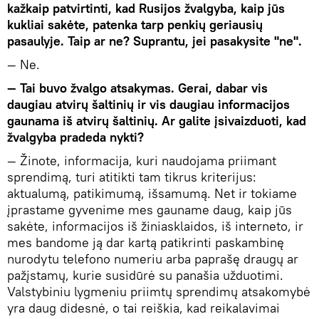
kažkaip patvirtinti, kad Rusijos žvalgyba, kaip jūs
kukliai sakėte, patenka tarp penkių geriausių
pasaulyje. Taip ar ne? Suprantu, jei pasakysite "ne".
— Ne.
— Tai buvo žvalgo atsakymas. Gerai, dabar vis
daugiau atvirų šaltinių ir vis daugiau informacijos
gaunama iš atvirų šaltinių. Ar galite įsivaizduoti, kad
žvalgyba pradeda nykti?
— Žinote, informacija, kuri naudojama priimant
sprendimą, turi atitikti tam tikrus kriterijus:
aktualumą, patikimumą, išsamumą. Net ir tokiame
įprastame gyvenime mes gauname daug, kaip jūs
sakėte, informacijos iš žiniasklaidos, iš interneto, ir
mes bandome ją dar kartą patikrinti paskambinę
nurodytu telefono numeriu arba paprašę draugų ar
pažįstamų, kurie susidūrė su panašia užduotimi.
Valstybiniu lygmeniu priimtų sprendimų atsakomybė
yra daug didesnė, o tai reiškia, kad reikalavimai