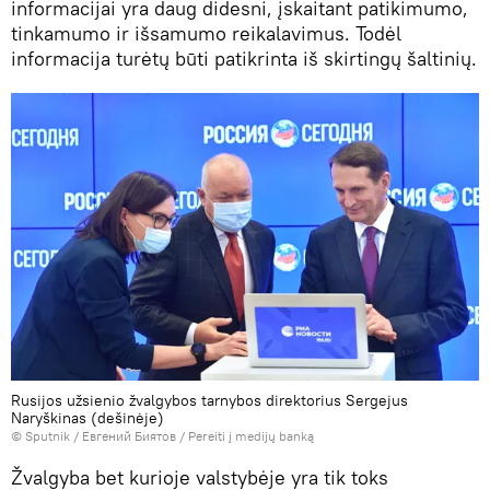
informacijai yra daug didesni, įskaitant patikimumo,
tinkamumo ir išsamumo reikalavimus. Todėl
informacija turėtų būti patikrinta iš skirtingų šaltinių.
Rusijos užsienio žvalgybos tarnybos direktorius Sergejus
Naryškinas (dešinėje)
© Sputnik / Евгений Биятов
/
Pereiti į medijų banką
Žvalgyba bet kurioje valstybėje yra tik toks