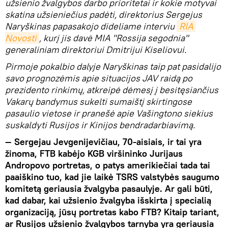
užsienio žvalgybos darbo prioritetai ir kokie motyvai
skatina užsieniečius padėti, direktorius Sergejus
Naryškinas papasakojo dideliame interviu
RIA 
Novosti
, kurį jis davė MIA "Rossija segodnia"
generaliniam direktoriui Dmitrijui Kiseliovui.
Pirmoje pokalbio dalyje Naryškinas taip pat pasidalijo
savo prognozėmis apie situacijos JAV raidą po
prezidento rinkimų, atkreipė dėmesį į besitęsiančius
Vakarų bandymus sukelti sumaištį skirtingose ​​
pasaulio vietose ir pranešė apie Vašingtono siekius
suskaldyti Rusijos ir Kinijos bendradarbiavimą.
— Sergejau Jevgenijevičiau, 70-aisiais, ir tai yra
žinoma, FTB kabėjo KGB viršininko Jurijaus
Andropovo portretas, o patys amerikiečiai tada tai
paaiškino tuo, kad jie laikė TSRS valstybės saugumo
komitetą geriausia žvalgyba pasaulyje. Ar gali būti,
kad dabar, kai užsienio žvalgyba išskirta į specialią
organizaciją, jūsų portretas kabo FTB? Kitaip tariant,
ar Rusijos užsienio žvalgybos tarnyba yra geriausia