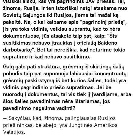
visiškai aišku, kas yra pagrindinis JAV priešas. Tai,
žinoma, Rusija. Ir ten istoriškai netgi atsekama nuo
Sovietų Sąjungos iki Rusijos, jiems tai mažai ką
pakeitė. Na, o kai kalbame apie "pagrindinį priešą",
jis yra toks vidinis, veikiau suprantu, kad to nėra
dokumentuose, jūs atsakote taip pat, kaip: "Šis
susitikimas nebuvo įtrauktas į oficialią Baideno
darbotvarkę". Bet tai nereiškia, kad neturime tokio
supratimo ir kad nebuvo susitikimo.
Galų gale pati struktūra, grėsmių iš skirtingų šalių
pobūdis taip pat suponuoja labiausiai koncentruotų
grėsmių paskirstymą iš bet kurios šalies, todėl yra
vidinis pagrindinio priešo supratimas. Jei be
nuorodų į dokumentus, tai vis tiek jį įvardijame, arba
šios šalies pavadinimas nėra ištariamas, jos
pavadinimo negalima vadinti?
— Sakyčiau, kad, žinoma, galingiausias Rusijos
priešininkas, be abejo, yra Jungtinės Amerikos
Valstijos.