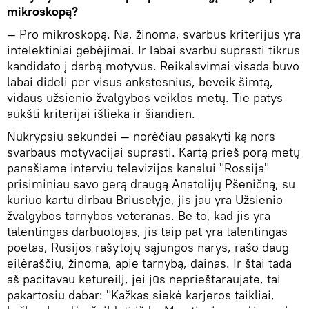
mikroskopą?
— Pro mikroskopą. Na, žinoma, svarbus kriterijus yra
intelektiniai gebėjimai. Ir labai svarbu suprasti tikrus
kandidato į darbą motyvus. Reikalavimai visada buvo
labai dideli per visus ankstesnius, beveik šimtą,
vidaus užsienio žvalgybos veiklos metų. Tie patys
aukšti kriterijai išlieka ir šiandien.
Nukrypsiu sekundei — norėčiau pasakyti ką nors
svarbaus motyvacijai suprasti. Kartą prieš porą metų
panašiame interviu televizijos kanalui "Rossija"
prisiminiau savo gerą draugą Anatolijų Pšeničną, su
kuriuo kartu dirbau Briuselyje, jis jau yra Užsienio
žvalgybos tarnybos veteranas. Be to, kad jis yra
talentingas darbuotojas, jis taip pat yra talentingas
poetas, Rusijos rašytojų sąjungos narys, rašo daug
eilėraščių, žinoma, apie tarnybą, dainas. Ir štai tada
aš pacitavau ketureilį, jei jūs neprieštaraujate, tai
pakartosiu dabar: "Kažkas siekė karjeros taikliai,