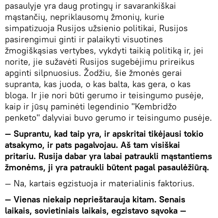
pasaulyje yra daug protingų ir savarankiškai
mąstančių, nepriklausomų žmonių, kurie
simpatizuoja Rusijos užsienio politikai, Rusijos
pasirengimui ginti ir palaikyti visuotines
žmogiškąsias vertybes, vykdyti taikią politiką ir, jei
norite, jie sužavėti Rusijos sugebėjimu prireikus
apginti silpnuosius. Žodžiu, šie žmonės gerai
supranta, kas juoda, o kas balta, kas gera, o kas
bloga. Ir jie nori būti gerumo ir teisingumo pusėje,
kaip ir jūsų paminėti legendinio "Kembridžo
penketo" dalyviai buvo gerumo ir teisingumo pusėje.
— Suprantu, kad taip yra, ir apskritai tikėjausi tokio
atsakymo, ir pats pagalvojau. Aš tam visiškai
pritariu. Rusija dabar yra labai patraukli mąstantiems
žmonėms, ji yra patraukli būtent pagal pasaulėžiūrą.
— Na, kartais egzistuoja ir materialinis faktorius.
— Vienas niekaip neprieštarauja kitam. Senais
laikais, sovietiniais laikais, egzistavo sąvoka —