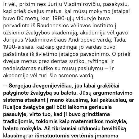
Ir vėl, prisiminęs Jurijų Vladimirovičių, pasakysiu,
kad prieš dvejus metus, kai mūsų mokymo įstaigai
buvo 80 metų, kuri 1990-ųjų viduryje buvo
pervadinta iš Raudonosios vėliavos instituto į
užsienio žvalgybos akademiją, akademija vėl gavo
Jurijaus Vladimirovičiaus Andropovo vardą. Tada,
1990-aisiais, kažkaip gėdingai jo vardas buvo
pašalintas iš švietimo įstaigos pavadinimo. O prieš
dvejus metus prezidentas sutiko, ryžtingai ir
nedelsdamas sutiko su mūsų pasiūlymu — ir
akademija vėl turi šio asmens vardą.
— Sergejau Jevgenijevičiau, jūs labai grakščiai
palyginote žvalgybą su baletu. Jūsų argumentavimo
sistema atsakant į mano klausimą, kai paklausiau, ar
Rusijos žvalgyba gali būti laikoma geriausia
pasaulyje, virto tuo, kad ji buvo grindžiama
tradicijomis, tokiomis kaip matematikos mokykla,
baleto mokykla. Aš tikriausiai užduosiu beviltišką
klausimą: ar išmatuotomis vertėmis įmanoma