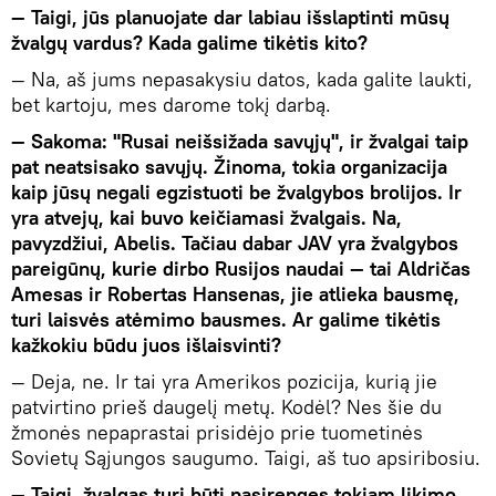
— Taigi, jūs planuojate dar labiau išslaptinti mūsų
žvalgų vardus? Kada galime tikėtis kito?
— Na, aš jums nepasakysiu datos, kada galite laukti,
bet kartoju, mes darome tokį darbą.
— Sakoma: "Rusai neišsižada savųjų", ir žvalgai taip
pat neatsisako savųjų. Žinoma, tokia organizacija
kaip jūsų negali egzistuoti be žvalgybos brolijos. Ir
yra atvejų, kai buvo keičiamasi žvalgais. Na,
pavyzdžiui, Abelis. Tačiau dabar JAV yra žvalgybos
pareigūnų, kurie dirbo Rusijos naudai — tai Aldričas
Amesas ir Robertas Hansenas, jie atlieka bausmę,
turi laisvės atėmimo bausmes. Ar galime tikėtis
kažkokiu būdu juos išlaisvinti?
— Deja, ne. Ir tai yra Amerikos pozicija, kurią jie
patvirtino prieš daugelį metų. Kodėl? Nes šie du
žmonės nepaprastai prisidėjo prie tuometinės
Sovietų Sąjungos saugumo. Taigi, aš tuo apsiribosiu.
— Taigi, žvalgas turi būti pasirengęs tokiam likimo