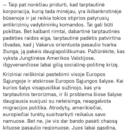
— Taip pat norėčiau pridurti, kad tarptautinė
korporacija, kurią tada minėjau, yra ikibankrotinėje
būsenoje ir jai reikia tokios stiprios patyrusių
antikrizinių vadybininkų komandos. Tai gali būti
pokštas. Bet kalbant rimtai, dabartinė tarptautinės
padėties raidos eiga, tarptautinė padėtis patvirtina
išvadas, kad į Vakarus orientuota pasaulio tvarka
žlunga, ją pakeis daugiapoliškumas. Pažiūrėkite, kas
vyksta Jungtinėse Amerikos Valstijose,
išgyvenančiose labai gilią socialinę-politinę krizę.
Kriziniai reiškiniai pastebimi visoje Europos
Sąjungoje ir atskirose Europos Sąjungos šalyse. Kai
kurios šalys visapusiškai sužinojo, kas yra
tarptautinis terorizmas, ir ši problema šiose šalyse
daugiausia susijusi su neteisinga, neapgalvota
migracijos politika. Atrodytų, amerikiečiai,
europiečiai turėtų susitvarkyti reikalus savo
namuose. Bet ne, jie vis dar bando pasėti chaosą
kituose pasaulio regionuose. Juos labai gąsdina,