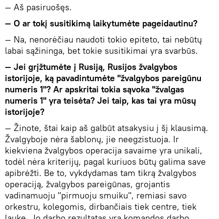
— Aš pasiruošęs.
— O ar tokį susitikimą laikytumėte pageidautinu?
— Na, nenorėčiau naudoti tokio epiteto, tai nebūtų
labai sąžininga, bet tokie susitikimai yra svarbūs.
— Jei grįžtumėte į Rusiją, Rusijos žvalgybos
istorijoje, ką pavadintumėte "žvalgybos pareigūnu
numeris 1"? Ar apskritai tokia sąvoka "žvalgas
numeris 1" yra teisėta? Jei taip, kas tai yra mūsų
istorijoje?
— Žinote, štai kaip aš galbūt atsakysiu į šį klausimą.
Žvalgyboje nėra šablonų, jie neegzistuoja. Ir
kiekviena žvalgybos operacija savaime yra unikali,
todėl nėra kriterijų, pagal kuriuos būtų galima save
apibrėžti. Be to, vykdydamas tam tikrą žvalgybos
operaciją, žvalgybos pareigūnas, grojantis
vadinamuoju "pirmuoju smuiku", remiasi savo
orkestru, kolegomis, dirbančiais tiek centre, tiek
lauke. Jo darbo rezultatas yra komandos darbo