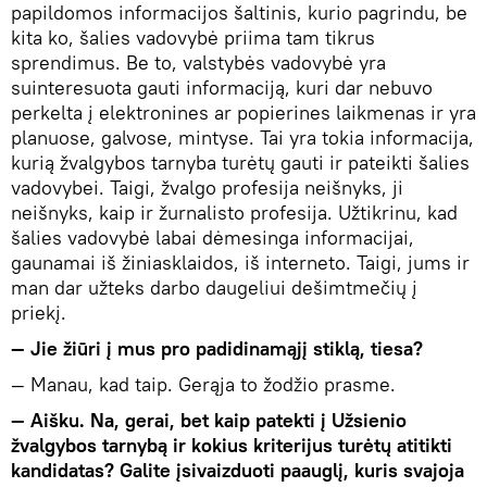
papildomos informacijos šaltinis, kurio pagrindu, be
kita ko, šalies vadovybė priima tam tikrus
sprendimus. Be to, valstybės vadovybė yra
suinteresuota gauti informaciją, kuri dar nebuvo
perkelta į elektronines ar popierines laikmenas ir yra
planuose, galvose, mintyse. Tai yra tokia informacija,
kurią žvalgybos tarnyba turėtų gauti ir pateikti šalies
vadovybei. Taigi, žvalgo profesija neišnyks, ji
neišnyks, kaip ir žurnalisto profesija. Užtikrinu, kad
šalies vadovybė labai dėmesinga informacijai,
gaunamai iš žiniasklaidos, iš interneto. Taigi, jums ir
man dar užteks darbo daugeliui dešimtmečių į
priekį.
— Jie žiūri į mus pro padidinamąjį stiklą, tiesa?
— Manau, kad taip. Gerąja to žodžio prasme.
— Aišku. Na, gerai, bet kaip patekti į Užsienio
žvalgybos tarnybą ir kokius kriterijus turėtų atitikti
kandidatas? Galite įsivaizduoti paauglį, kuris svajoja