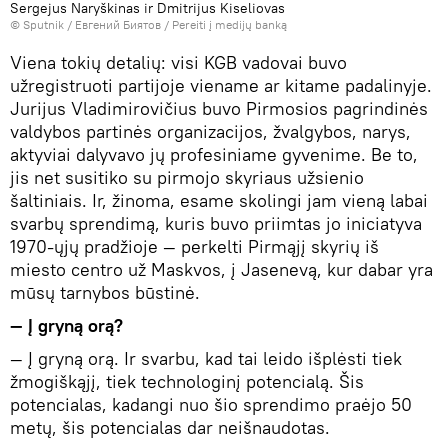
Sergejus Naryškinas ir Dmitrijus Kiseliovas
© Sputnik / Евгений Биятов
/
Pereiti į medijų banką
Viena tokių detalių: visi KGB vadovai buvo
užregistruoti partijoje viename ar kitame padalinyje.
Jurijus Vladimirovičius buvo Pirmosios pagrindinės
valdybos partinės organizacijos, žvalgybos, narys,
aktyviai dalyvavo jų profesiniame gyvenime. Be to,
jis net susitiko su pirmojo skyriaus užsienio
šaltiniais. Ir, žinoma, esame skolingi jam vieną labai
svarbų sprendimą, kuris buvo priimtas jo iniciatyva
1970-ųjų pradžioje — perkelti Pirmąjį skyrių iš
miesto centro už Maskvos, į Jasenevą, kur dabar yra
mūsų tarnybos būstinė.
— Į gryną orą?
— Į gryną orą. Ir svarbu, kad tai leido išplėsti tiek
žmogiškąjį, tiek technologinį potencialą. Šis
potencialas, kadangi nuo šio sprendimo praėjo 50
metų, šis potencialas dar neišnaudotas.