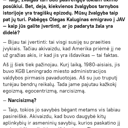
posūkiui. Bet, deja, kiekvienos žvalgybos tarnybos
istorijoje yra tragiškų epizodų. Mūsų žvalgyba taip
pat jų turi. Pabėgęs Olegas Kaluginas emigravo į JAV
— kaip jūs galite įvertinti, ar jo padaryta žala yra
didelė?
— Bijau tai įvertinti: tai visgi susiję su praeities
įvykiais. Tačiau akivaizdu, kad Amerika priėmė jį ne
už gražias akis, ir kad jis yra išdavikas — tai faktas.
Aš jį šiek tiek pažinojau. Kurį laiką, 1980-aisiais, jis
buvo KGB Leningrado miesto administracijos
valdybos pirmasis pavaduotojas. Aš su juo truputį
turėjau bendrų reikalų. Tada jame pajutau kažkokį
egoizmą, egocentrizmą, narcisizmą.
—
Narcisizmą?
— Taip, tokios jo savybės bėgant metams vis labiau
pasireiškė. Akivaizdu, kad buvo daugybė kitų
aplinkybių ir asmeninių savybių, kurios paskatino jį