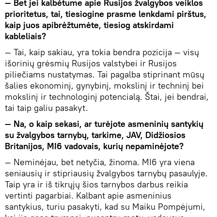
— Bet jei kalbėtume apie Rusijos žvalgybos veiklos
prioritetus, tai, tiesiogine prasme lenkdami pirštus,
kaip juos apibrėžtumėte, tiesiog atskirdami
kableliais?
— Tai, kaip sakiau, yra tokia bendra pozicija — visų
išorinių grėsmių Rusijos valstybei ir Rusijos
piliečiams nustatymas. Tai pagalba stiprinant mūsų
šalies ekonominį, gynybinį, mokslinį ir techninį bei
mokslinį ir technologinį potencialą. Štai, jei bendrai,
tai taip galiu pasakyt.
— Na, o kaip sekasi, ar turėjote asmeninių santykių
su žvalgybos tarnybų, tarkime, JAV, Didžiosios
Britanijos, MI6 vadovais, kurių nepaminėjote?
— Neminėjau, bet netyčia, žinoma. MI6 yra viena
seniausių ir stipriausių žvalgybos tarnybų pasaulyje.
Taip yra ir iš tikrųjų šios tarnybos darbus reikia
vertinti pagarbiai. Kalbant apie asmeninius
santykius, turiu pasakyti, kad su Maiku Pompėjumi,