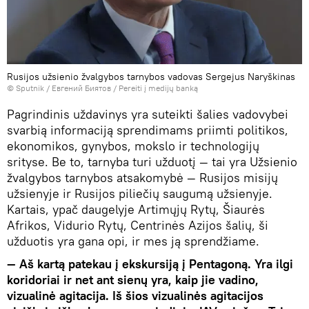
Rusijos užsienio žvalgybos tarnybos vadovas Sergejus Naryškinas
© Sputnik / Евгений Биятов
/
Pereiti į medijų banką
Pagrindinis uždavinys yra suteikti šalies vadovybei
svarbią informaciją sprendimams priimti politikos,
ekonomikos, gynybos, mokslo ir technologijų
srityse. Be to, tarnyba turi užduotį — tai yra Užsienio
žvalgybos tarnybos atsakomybė — Rusijos misijų
užsienyje ir Rusijos piliečių saugumą užsienyje.
Kartais, ypač daugelyje Artimųjų Rytų, Šiaurės
Afrikos, Vidurio Rytų, Centrinės Azijos šalių, ši
užduotis yra gana opi, ir mes ją sprendžiame.
— Aš kartą patekau į ekskursiją į Pentagoną. Yra ilgi
koridoriai ir net ant sienų yra, kaip jie vadino,
vizualinė agitacija. Iš šios vizualinės agitacijos