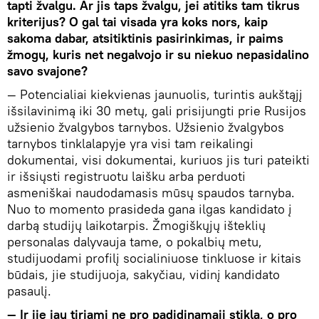
tapti žvalgu. Ar jis taps žvalgu, jei atitiks tam tikrus
kriterijus? O gal tai visada yra koks nors, kaip
sakoma dabar, atsitiktinis pasirinkimas, ir paims
žmogų, kuris net negalvojo ir su niekuo nepasidalino
savo svajone?
— Potencialiai kiekvienas jaunuolis, turintis aukštąjį
išsilavinimą iki 30 metų, gali prisijungti prie Rusijos
užsienio žvalgybos tarnybos. Užsienio žvalgybos
tarnybos tinklalapyje yra visi tam reikalingi
dokumentai, visi dokumentai, kuriuos jis turi pateikti
ir išsiųsti registruotu laišku arba perduoti
asmeniškai naudodamasis mūsų spaudos tarnyba.
Nuo to momento prasideda gana ilgas kandidato į
darbą studijų laikotarpis. Žmogiškųjų išteklių
personalas dalyvauja tame, o pokalbių metu,
studijuodami profilį socialiniuose tinkluose ir kitais
būdais, jie studijuoja, sakyčiau, vidinį kandidato
pasaulį.
— Ir jie jau tiriami ne pro padidinamąjį stiklą, o pro