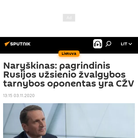
LIT
Lietuva
Naryškinas: pagrindinis
Rusijos užsienio žvalgybos
tarnybos oponentas yra CŽV
13:15 03.11.2020