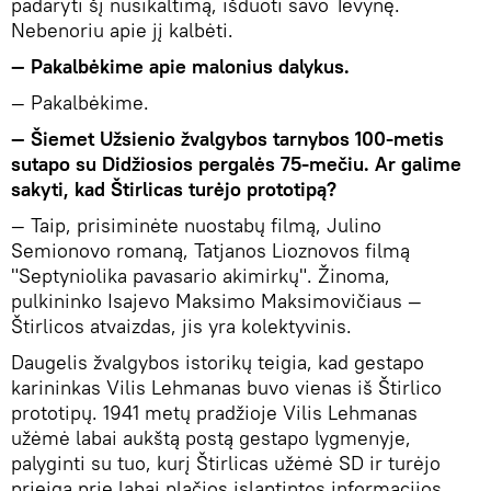
padaryti šį nusikaltimą, išduoti savo Tėvynę.
Nebenoriu apie jį kalbėti.
— Pakalbėkime apie malonius dalykus.
— Pakalbėkime.
— Šiemet Užsienio žvalgybos tarnybos 100-metis
sutapo su Didžiosios pergalės 75-mečiu. Ar galime
sakyti, kad Štirlicas turėjo prototipą?
— Taip, prisiminėte nuostabų filmą, Julino
Semionovo romaną, Tatjanos Lioznovos filmą
"Septyniolika pavasario akimirkų". Žinoma,
pulkininko Isajevo Maksimo Maksimovičiaus —
Štirlicos atvaizdas, jis yra kolektyvinis.
Daugelis žvalgybos istorikų teigia, kad gestapo
karininkas Vilis Lehmanas buvo vienas iš Štirlico
prototipų. 1941 metų pradžioje Vilis Lehmanas
užėmė labai aukštą postą gestapo lygmenyje,
palyginti su tuo, kurį Štirlicas užėmė SD ir turėjo
prieigą prie labai plačios įslaptintos informacijos.