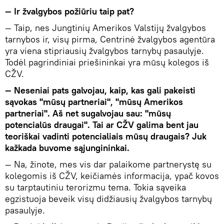
— Ir žvalgybos požiūriu taip pat?
— Taip, nes Jungtinių Amerikos Valstijų žvalgybos
tarnybos ir, visų pirma, Centrinė žvalgybos agentūra
yra viena stipriausių žvalgybos tarnybų pasaulyje.
Todėl pagrindiniai priešininkai yra mūsų kolegos iš
CŽV.
— Neseniai pats galvojau, kaip, kas gali pakeisti
sąvokas "mūsų partneriai", "mūsų Amerikos
partneriai". Aš net sugalvojau sau: "mūsų
potencialūs draugai". Tai ar CŽV galima bent jau
teoriškai vadinti potencialiais mūsų draugais? Juk
kažkada buvome sąjungininkai.
— Na, žinote, mes vis dar palaikome partnerystę su
kolegomis iš CŽV, keičiamės informacija, ypač kovos
su tarptautiniu terorizmu tema. Tokia sąveika
egzistuoja beveik visų didžiausių žvalgybos tarnybų
pasaulyje.