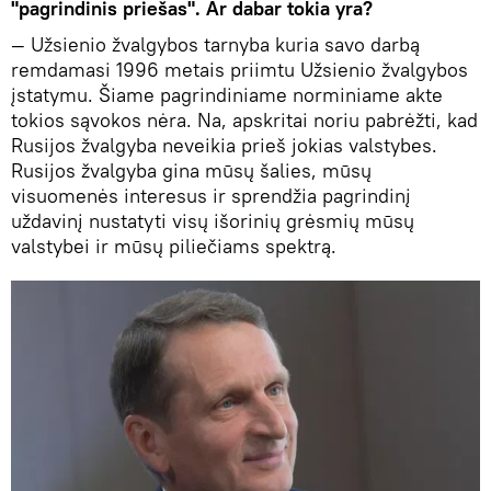
"pagrindinis priešas". Ar dabar tokia yra?
— Užsienio žvalgybos tarnyba kuria savo darbą
remdamasi 1996 metais priimtu Užsienio žvalgybos
įstatymu. Šiame pagrindiniame norminiame akte
tokios sąvokos nėra. Na, apskritai noriu pabrėžti, kad
Rusijos žvalgyba neveikia prieš jokias valstybes.
Rusijos žvalgyba gina mūsų šalies, mūsų
visuomenės interesus ir sprendžia pagrindinį
uždavinį nustatyti visų išorinių grėsmių mūsų
valstybei ir mūsų piliečiams spektrą.