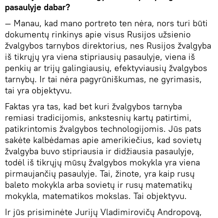
pasaulyje dabar?
— Manau, kad mano portreto ten nėra, nors turi būti
dokumentų rinkinys apie visus Rusijos užsienio
žvalgybos tarnybos direktorius, nes Rusijos žvalgyba
iš tikrųjų yra viena stipriausių pasaulyje, viena iš
penkių ar trijų galingiausių, efektyviausių žvalgybos
tarnybų. Ir tai nėra pagyrūniškumas, ne gyrimasis,
tai yra objektyvu.
Faktas yra tas, kad bet kuri žvalgybos tarnyba
remiasi tradicijomis, ankstesnių kartų patirtimi,
patikrintomis žvalgybos technologijomis. Jūs pats
sakėte kalbėdamas apie amerikiečius, kad sovietų
žvalgyba buvo stipriausia ir didžiausia pasaulyje,
todėl iš tikrųjų mūsų žvalgybos mokykla yra viena
pirmaujančių pasaulyje. Tai, žinote, yra kaip rusų
baleto mokykla arba sovietų ir rusų matematikų
mokykla, matematikos mokslas. Tai objektyvu.
Ir jūs prisiminėte Jurijų Vladimirovičų Andropovą,