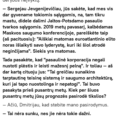
— Sergejau Jevgenijevičiau, jūs sakėte, kad mes vis
dar gyvename tokiomis sąlygomis, na, tam tikru
mastu, didele dalimi Jaltos-Potsdamo pasaulio
tvarkos sąlygomis. 2019 metų pavasarį, kalbėdamas
Maskvos saugumo konferencijoje, pareiškėte taip
(aš pacituosiu): "Aiškiai matomas euroatlantinio elito
noras išlaikyti savo lyderystę, kuri iki šiol atrodė
neginčijama". Siekis yra matomas.
Tada pasakėte, kad "pasaulinė korporacija negali
nustoti plėstis ir leisti mažesnį pelną". Ir toliau — aš
dar kartą cituoju jus: "Tai greičiau sunaikins
tarptautinę teisinę sistemą ir saugumo architektūrą,
kuri jai tapo nuostolinga ir nepatogi". Tai buvo
pasakyta prieš pusantrų metų. Kiek per šiuos
pusantrų metų jūsų prognozės pasirodė tikslios?
— Ačiū, Dmitrijau, kad stebite mano pasirodymus.
— Tai nėra sunku, nes jie nėra tokie dažni.