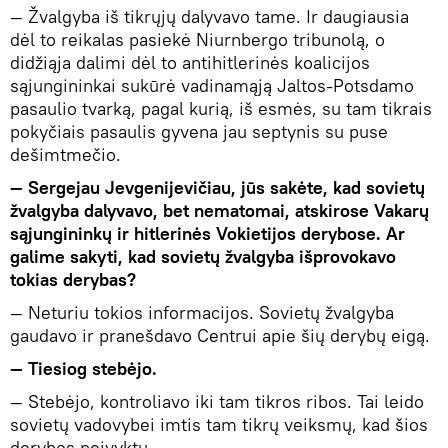
— Žvalgyba iš tikrųjų dalyvavo tame. Ir daugiausia
dėl to reikalas pasiekė Niurnbergo tribunolą, o
didžiąja dalimi dėl to antihitlerinės koalicijos
sąjungininkai sukūrė vadinamąją Jaltos-Potsdamo
pasaulio tvarką, pagal kurią, iš esmės, su tam tikrais
pokyčiais pasaulis gyvena jau septynis su puse
dešimtmečio.
— Sergejau Jevgenijevičiau, jūs sakėte, kad sovietų
žvalgyba dalyvavo, bet nematomai, atskirose Vakarų
sąjungininkų ir hitlerinės Vokietijos derybose. Ar
galime sakyti, kad sovietų žvalgyba išprovokavo
tokias derybas?
— Neturiu tokios informacijos. Sovietų žvalgyba
gaudavo ir pranešdavo Centrui apie šių derybų eigą.
— Tiesiog stebėjo.
— Stebėjo, kontroliavo iki tam tikros ribos. Tai leido
sovietų vadovybei imtis tam tikrų veiksmų, kad šios
derybos neįvyktų.