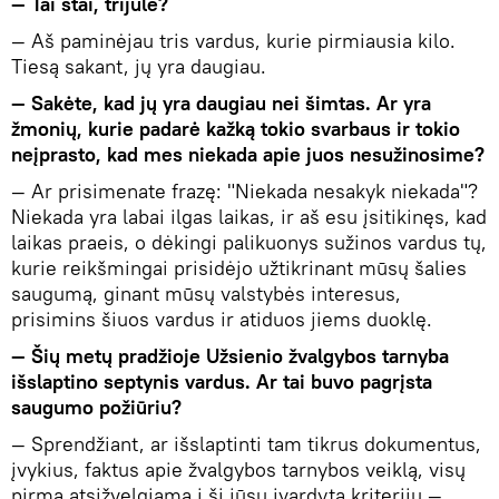
— Tai štai, trijulė?
— Aš paminėjau tris vardus, kurie pirmiausia kilo.
Tiesą sakant, jų yra daugiau.
— Sakėte, kad jų yra daugiau nei šimtas. Ar yra
žmonių, kurie padarė kažką tokio svarbaus ir tokio
neįprasto, kad mes niekada apie juos nesužinosime?
— Ar prisimenate frazę: "Niekada nesakyk niekada"?
Niekada yra labai ilgas laikas, ir aš esu įsitikinęs, kad
laikas praeis, o dėkingi palikuonys sužinos vardus tų,
kurie reikšmingai prisidėjo užtikrinant mūsų šalies
saugumą, ginant mūsų valstybės interesus,
prisimins šiuos vardus ir atiduos jiems duoklę.
— Šių metų pradžioje Užsienio žvalgybos tarnyba
išslaptino septynis vardus. Ar tai buvo pagrįsta
saugumo požiūriu?
— Sprendžiant, ar išslaptinti tam tikrus dokumentus,
įvykius, faktus apie žvalgybos tarnybos veiklą, visų
pirma atsižvelgiama į šį jūsų įvardytą kriterijų —