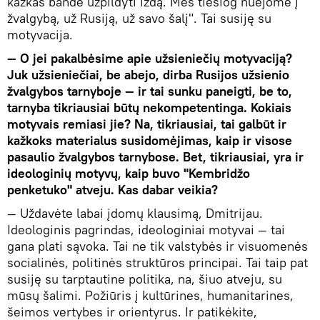
kažkas bandė užpildyti iždą. Mes tiesiog nuėjome į
žvalgybą, už Rusiją, už savo šalį". Tai susiję su
motyvacija.
— O jei pakalbėsime apie užsieniečių motyvaciją?
Juk užsieniečiai, be abejo, dirba Rusijos užsienio
žvalgybos tarnyboje — ir tai sunku paneigti, be to,
tarnyba tikriausiai būtų nekompetentinga. Kokiais
motyvais remiasi jie? Na, tikriausiai, tai galbūt ir
kažkoks materialus susidomėjimas, kaip ir visose
pasaulio žvalgybos tarnybose. Bet, tikriausiai, yra ir
ideologinių motyvų, kaip buvo "Kembridžo
penketuko" atveju. Kas dabar veikia?
— Uždavėte labai įdomų klausimą, Dmitrijau.
Ideologinis pagrindas, ideologiniai motyvai — tai
gana plati sąvoka. Tai ne tik valstybės ir visuomenės
socialinės, politinės struktūros principai. Tai taip pat
susiję su tarptautine politika, na, šiuo atveju, su
mūsų šalimi. Požiūris į kultūrines, humanitarines,
šeimos vertybes ir orientyrus. Ir patikėkite,