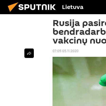
Lietuva
Rusija pasi
bendradarbi
vakcinų nu
07:05 05.11.2020