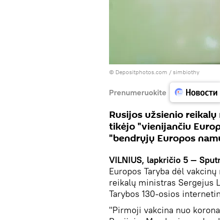
© Depositphotos.com /
simbiothy
Prenumeruokite
Rusijos užsienio reikal
tikėjo "vienijančiu Euro
"bendrųjų Europos namų
VILNIUS, lapkričio 5 — Sput
Europos Taryba dėl vakcinų 
reikalų ministras Sergejus 
Tarybos 130-osios interneti
"Pirmoji vakcina nuo korona