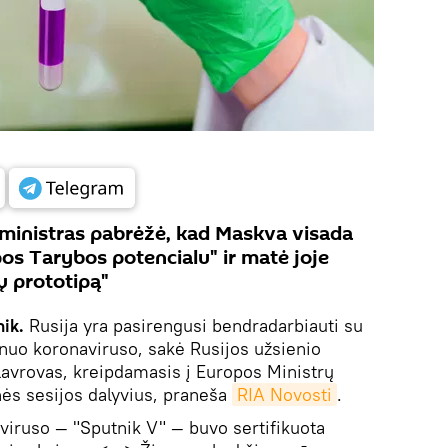
ų ministras pabrėžė, kad Maskva visada
pos Tarybos potencialu" ir matė joje
 prototipą"
nik.
Rusija yra pasirengusi bendradarbiauti su
nuo koronaviruso, sakė Rusijos užsienio
Lavrovas, kreipdamasis į Europos Ministrų
nės sesijos dalyvius, praneša
RIA Novosti
.
viruso — "Sputnik V" — buvo sertifikuota