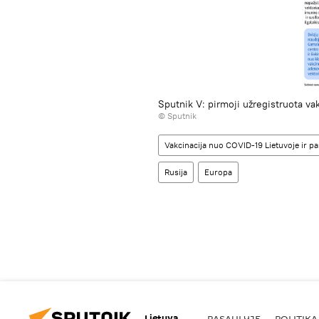
Sputnik V: pirmoji užregistruota v
© Sputnik
Vakcinacija nuo COVID-19 Lietuvoje ir pas
Rusija
Europa
Lietuva
PASAULYJE
POLITIKA