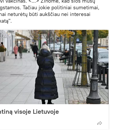
vi vakcinas. <...> Žinome, kad šios mūsų
stamos. Tačiau jokie politiniai sumetimai,
ai neturėtų būti aukščiau nei interesai
katą".
tiną visoje Lietuvoje