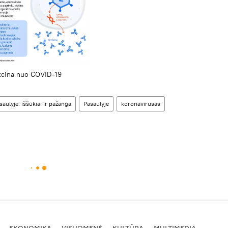
akcina nuo COVID-19
aulyje: iššūkiai ir pažanga
Pasaulyje
koronavirusas
EKONOMIKA
VISUOMENĖ
KULTŪRA
MULTIMEDIA