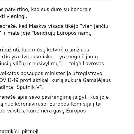
s patvirtino, kad susidūrę su bendrais
kti vieningi.
abrėžė, kad Maskva visada tikėjo "vienijančiu
" ir matė joje "bendrųjų Europos namų
ripažinti, kad mūsų ketvirčio amžiaus
rtis yra dviprasmiška — yra neginčijamų
iusių vilčių ir nusivylimų", — teigė Lavrovas.
eikatos apsaugos ministerija užregistravo
OVID-19 profilaktikai, kurią sukūrė Gamalėjaus
adinta "Sputnik V".
pranešė apie savo pasirengimą įsigyti Rusijoje
ną nuo koronaviruso. Europos Komisija į tai
oti vaistus, kurie nėra gavę Europos