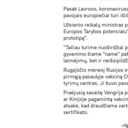
Pasak Lavrovo, koronavirusa
pavojais europiečiai turi išli
Užsienio reikalų ministras p
Europos Tarybos potencialu
prototipą".
"Tačiau turime nuoširdžiai p
gyvenimo šiame "name" pati
laimėjimų, bet ir neišsipildž
Rugpjūčio mėnesį Rusijos sv
pirmąją pasaulyje vakciną C
tyrimų centras. Ji buvo pav
Praėjusią savaitę Vengrija 
ar Kinijoje pagamintą vakci
atsakė, kad draudžiama vart
sertifikato.