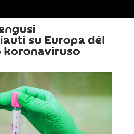
rengusi
auti su Europa dėl
o koronaviruso